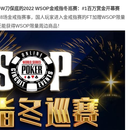
W刀保底的2022 WSOP金戒指冬巡赛：#1百万赏金开幕赛
8场金戒指赛事，国人玩家进入金戒指赛的FT加赠WSOP限量
能获得WSOP限量周边商品！