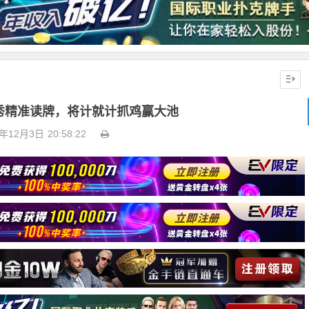
秀精准读牌，将计就计抓鸡赢大池
2年12月3日
20:58:22