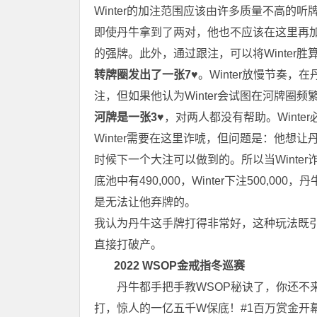
Winter的加注范围应该由许多质量不高的
即使丹牛拿到了两对，他也不应该在这里再
的强牌。此外，通过跟注，可以将Winter
转牌圈发出了一张7♥
。Winter放慢节奏
注，但如果他认为Winter会试图在河牌圈
河牌是一张
3♥
，对两人都没有帮助。Winte
Winter需要在这里诈唬，但问题是：他想
时候下一个大注可以做到的。所以当Winte
底池中有490,000，Winter下注500
是无法让他弃牌的。
我认为丹牛这手牌打得非常好，这种玩法既
直接打破产。
2022 WSOP金戒指冬巡赛
丹牛都手把手教WSOP秘诀了，你还不来
打，惊人的一亿五千W保底！#1百万赏金开幕赛