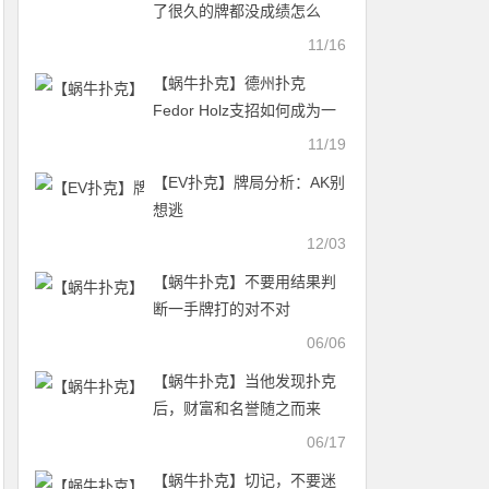
了很久的牌都没成绩怎么
办？
11/16
【蜗牛扑克】德州扑克
Fedor Holz支招如何成为一
名优秀的扑克玩家（下）
11/19
【EV扑克】牌局分析：AK别
想逃
12/03
【蜗牛扑克】不要用结果判
断一手牌打的对不对
06/06
【蜗牛扑克】当他发现扑克
后，财富和名誉随之而来
06/17
【蜗牛扑克】切记，不要迷