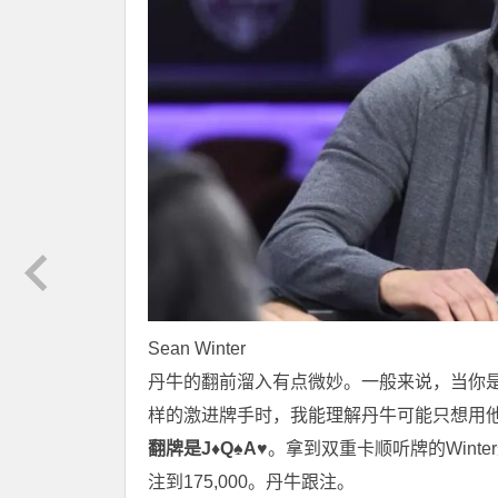
Sean Winter
丹牛的翻前溜入有点微妙。一般来说，当你是最
样的激进牌手时，我能理解丹牛可能只想用他
翻牌是J♦Q♠A♥
。拿到双重卡顺听牌的Winte
注到175,000。丹牛跟注。