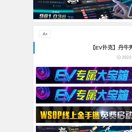
A+
【EV扑克】丹牛
202