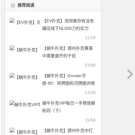
推荐阅读
【EV扑克】测测看你有没有
碾压线下NL500刀的实力
11/29
【蜗牛扑克】德州扑克赛事
中需要避开的干扰
01/08
【蜗牛扑克】Grinder手
册-80：转牌圈和河牌圈诈唬
－7
12/28
蜗牛扑克VIP每日一手牌局解
析四（下）
11/04
【蜗牛扑克】德州扑克中打