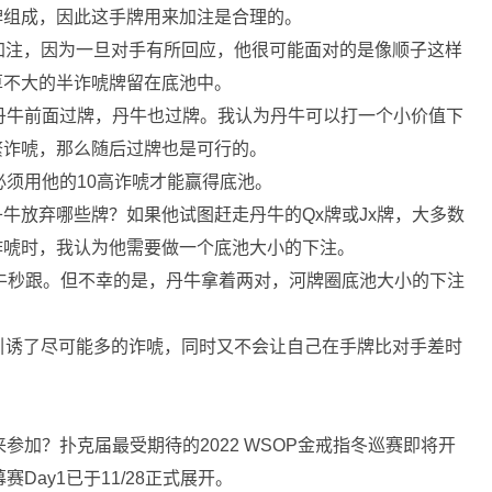
听牌组成，因此这手牌用来加注是合理的。
加注，因为一旦对手有所回应，他很可能面对的是像顺子这样
胜算不大的半诈唬牌留在底池中。
，在丹牛前面过牌，丹牛也过牌。我认为丹牛可以打一个小价值下
频繁诈唬，那么随后过牌也是可行的。
r必须用他的10高诈唬才能赢得底池。
让丹牛放弃哪些牌？如果他试图赶走丹牛的Qx牌或Jx牌，大多数
r诈唬时，我认为他需要做一个底池大小的下注。
,000，丹牛秒跟。但不幸的是，丹牛拿着两对，河牌圈底池大小的下注
引诱了尽可能多的诈唬，同时又不会让自己在手牌比对手差时
参加？扑克届最受期待的2022 WSOP金戒指冬巡赛即将开
Day1已于11/28正式展开。