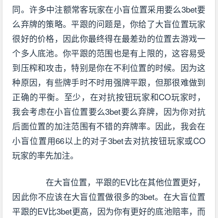
同。许多中注额常客玩家在小盲位置采用要么3bet要
么弃牌的策略。平跟的问题是，你给了大盲位置玩家
很好的价格，因此你最终得在最差劲的位置去游戏一
个多人底池。你平跟的范围也是有上限的，这容易受
到压榨和攻击，特别是你在不利位置的时候。因为这
种原因，有些牌手时不时用强牌平跟，但那很难做到
正确的平衡。至少，在对抗按钮玩家和CO玩家时，
我会考虑在小盲位置要么3bet要么弃牌，因为你对抗
后面位置的加注范围有不错的弃牌率。因此，我会在
小盲位置用66以上的对子3bet去对抗按钮玩家或CO
玩家的率先加注。
在大盲位置，平跟的EV比在其他位置更好，
因此你不应该在大盲位置做很多的3bet。在大盲位置
平跟的EV比3bet更高，因为你有更好的底池赔率，而