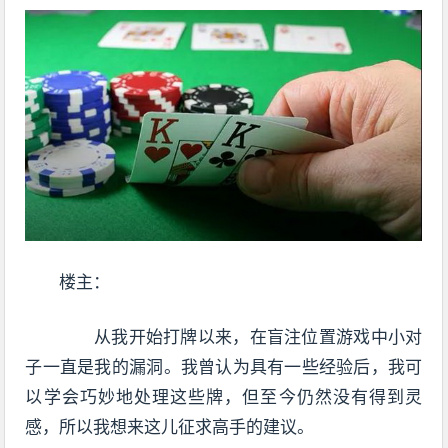
楼主：
从我开始打牌以来，在盲注位置游戏中小对
子一直是我的漏洞。我曾认为具有一些经验后，我可
以学会巧妙地处理这些牌，但至今仍然没有得到灵
感，所以我想来这儿征求高手的建议。