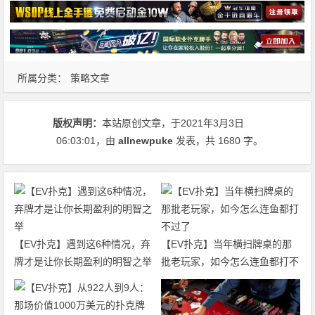
所属分类：
策略文章
版权声明：
本站原创文章，于2021年3月3日
06:03:01
，由
allnewpuke
发表，共 1680 字。
【EV扑克】遇到这6种情况，弃
【EV扑克】当年横扫牌桌的那
牌才是让你长期盈利的明智之举
批老玩家，如今怎么连鱼都打不
过了