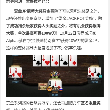
赛事类别：全部德州扑克
赏金JP
靓牌大奖
赏金赛除了可以累积头奖励之外，
现在还推出变形赛制，增加了"赏金JACKPOT奖励"，
除
了成功猎杀玩家获得人头奖励之外，将有机会获得靓牌
大奖，单次最高可得100W刀！
10月12日俄罗斯玩家
Alphab就在"赏金快速特别赛"中获得10W刀的赏金JP，
这样的变体赛制大幅度增加了不少赛事乐趣。
赏金系列赛的晋级赛冠军，还会再加赠
丹牛签名限量奖