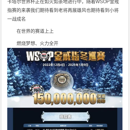
卡塔尔世界杯正在如火如荼地进行中，随着WSOP金戒
指赛的来袭我们期待看到老将再展雄风也期待看到小将
一战成名
在世界的赛道上上
燃烧梦想、火力全开