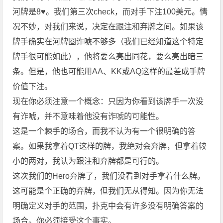
河牌是8♥。我们第三次check，而对手下注100美元。情
况不妙，对我们来说，决定在跟注和弃牌之间。如果该
牌手确实在河牌圈诈唬不够多（我们已经知道这个特定
牌手很可能如此），他将要么亮出同花，要么亮出暗三
条。但是，他也可能用AA、KK或AQ这样的最差成手牌
价值下注。
现在你必须注意一个概念：只因为你看到该牌手一次没
有诈唬，并不意味着他没有诈唬的可能性。
这是一个棘手的场合，而我不认为有一个很明确的答
案。如果我拿着QT这样的牌，我绝对会弃牌，但拿着较
小的两对，我认为跟注和弃牌都是可行的。
这次我们的Hero弃牌了，我们没看到对手拿着什么牌。
这可能是个正确的弃牌，但我们无从得知。因为你无法
明确定义对手的范围，扑克中会有许多没有明确答案的
场合。你必须接受这个事实。