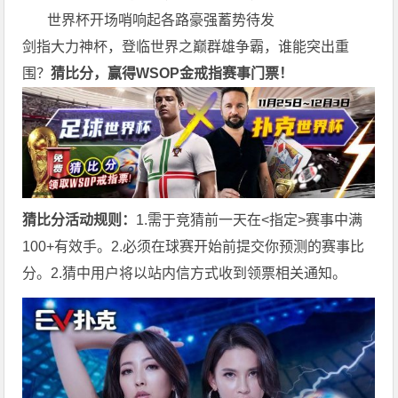
世界杯开场哨响起各路豪强蓄势待发
剑指大力神杯，登临世界之巅群雄争霸，谁能突出重
围？
猜比分，赢得WSOP金戒指赛事门票！
猜比分活动规则：
1.需于竞猜前一天在<指定>赛事中满
100+有效手。2.必须在球赛开始前提交你预测的赛事比
分。2.猜中用户将以站内信方式收到领票相关通知。