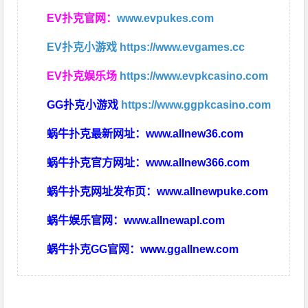
EV扑克官网：
www.evpukes.com
EV扑克小游戏
https://www.evgames.cc
EV扑克娱乐场
https://www.evpkcasino.com
GG扑克小游戏
https://www.ggpkcasino.com
蜗牛扑克最新网址：
www.allnew36.com
蜗牛扑克官方网址：
www.allnew366.com
蜗牛扑克网址发布页：
www.allnewpuke.com
蜗牛娱乐官网：
www.allnewapl.com
蜗牛扑克GG官网：
www.ggallnew.com