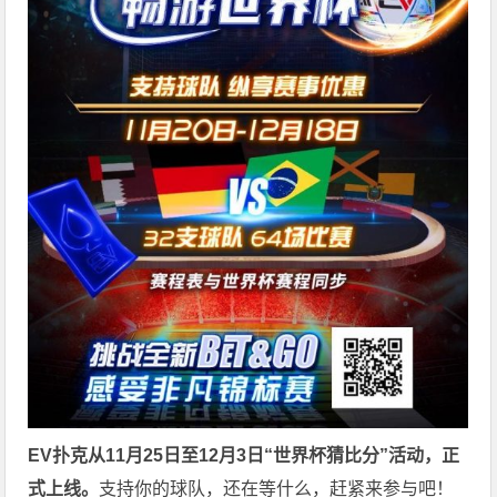
EV扑克从11月25日至12月3日
“世界杯猜比分”活动，正
式上线。
支持你的球队，还在等什么，赶紧来参与吧！