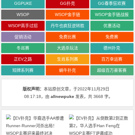
GGPUKE
GG扑克
GG春季狂欢赛
WSOP
WSOP金手链
WSOP金手链战报
WSOP高手过招
丹牛也疯狂逆转胜
优惠活动
促销活动
免费比赛
免费赛
冬巡赛
大逃杀玩法
德州扑克
正EV之路
生肖系列赛
百万幸运赛
短牌系列赛
蜗牛扑克
超级百万豪客赛
版权声明：
本站原创文章，于2022年11月29日
08:17:18
，由
allnewpuke
发表，共 3668 字。