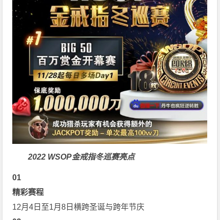
2022 WSOP金戒指冬巡赛亮点
0
1
精彩赛程
12月4日至1月8日横跨圣诞与跨年节庆