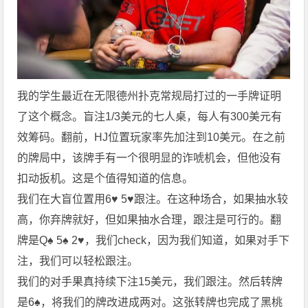
我的学生最近在无限德州扑克常规局打过的一手牌证明
了这个概念。盲注1/3美元的七人桌，每人有300美元有
效筹码。翻前，HJ位置玩家率先加注到10美元。在之前
的牌局中，该牌手有一个很明显的诈唬机会，但他没有
扣动扳机。这是个值得知道的信息。
我们在大盲位置用6♥ 5♥跟注。在这种场合，如果抽水较
高，你弃牌就好，但如果抽水合理，跟注是可行的。翻
牌是Q♠ 5♠ 2♥，我们check，因为我们知道，如果对手下
注，我们可以轻松跟注。
我们的对手果真持续下注15美元，我们跟注。然后转牌
是6♠，将我们的牌改进成两对。这张转牌也完成了黑桃