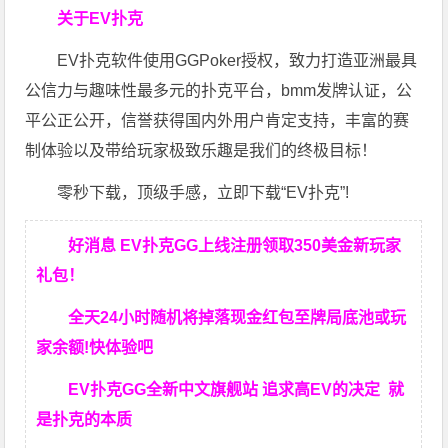
关于EV扑克
EV扑克软件使用GGPoker授权，致力打造亚洲最具
公信力与趣味性最多元的扑克平台，bmm发牌认证，公
平公正公开，信誉获得国内外用户肯定支持，丰富的赛
制体验以及带给玩家极致乐趣是我们的终极目标！
零秒下载，顶级手感，立即下载“EV扑克”!
好消息 EV扑克GG上线注册领取350美金新玩家
礼包！
全天24小时随机将掉落现金红包至牌局底池或玩
家余额!快体验吧
EV扑克GG
全新中文旗舰站
追求高EV
的决定
就
是扑克的本质