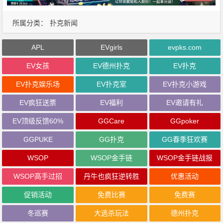
所属分类：
扑克新闻
APL
EVgirls
evpks.com
EV女孩
EV德州扑克
EV扑克
EV扑克娱乐场
EV扑克室
EV扑克小游戏
EV疯狂送票
EV福利
EV邀请有礼
EV顶级反馈60%
GGCare
GGpoker
GGPUKE
GG扑克
GG春季狂欢赛
WSOP
WSOP金手链
WSOP金手链战报
WSOP高手过招
丹牛也疯狂逆转胜
优惠活动
促销活动
免费比赛
免费赛
冬巡赛
大逃杀玩法
德州扑克