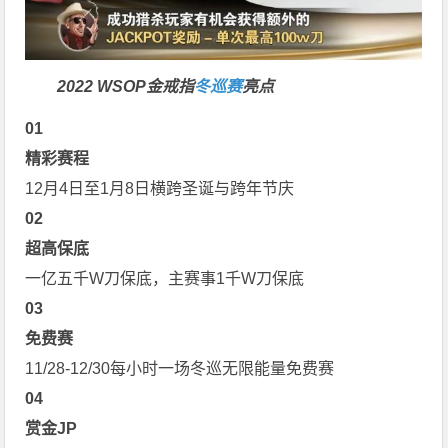
2022 WSOP金戒指
冬巡赛
亮点
0
1
精彩赛程
12月4日至1月8日横跨圣诞与跨年节庆
0
2
超高保底
一亿五千W刀保底，主赛事1千W刀保底
0
3
免费赛
11/28-12/30每小时一场冬巡无限能量免费赛
0
4
赏金JP