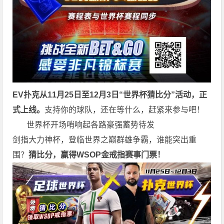
EV扑克从11月25日至12月3日
“世界杯猜比分”活动，正
式上线。
支持你的球队，还在等什么，赶紧来参与吧！
世界杯开场哨响起各路豪强蓄势待发
剑指大力神杯，登临世界之巅群雄争霸，谁能突出重
围？
猜比分，赢得WSOP金戒指赛事门票！