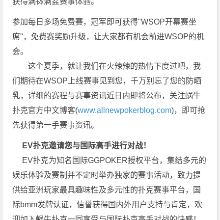
获得满钵满盆赛事体验。
参加每日多场免费赛，冠军即可获得"WSOP开幕赛坐
席"，免费赛奖励升级，让大家都有机会前进WSOP的机
会。
这个夏季，就让我们在火辣辣的热情下度过吧，我
们期待在WSOP上线赛事见到您，千万别忘了您的防晒
乳，详细的赛程与赛事资讯近日内即将公布，关注蜗牛
扑克官方中文博客(
www.allnewpokerblog.com
)，即可抢
先获得第一手赛事资讯。
EV扑克邀请您与国际高手进行对战！
EV扑克为知名国际GGPOKER授权平台，集结多元的
娱乐体验及赛制并不定时举办独家的赛事活动，致力提
供给亚洲玩家最具趣味性及多元性的扑克赛事平台，国
际bmm发牌认证，信誉获得国内外用户支持与肯定，欢
迎加入蜗牛扑克一同享受与国际扑克高手对战的快感！