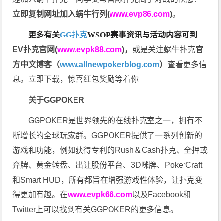
立即复制网址加入蜗牛行列(
www.evp86.com
)
。
更多有关
GG扑克
WSOP
赛事资讯与活动内容可到
EV扑克官网(
www.evpk88.com
)
，
或是关注蜗牛扑克
官
方中文博客（
www.allnewpokerblog.com
）
查看更多信
息。立即下载，惊喜红包奖励等着你
关于GGPOKER
GGPOKER是世界领先的在线扑克室之一，拥有不
断增长的全球玩家群。GGPOKER提供了一系列创新的
游戏和功能，例如获得专利的Rush＆Cash扑克、全押或
弃牌、黄金转盘、出让股份平台、3D咪牌、PokerCraft
和Smart HUD，所有都旨在增强游戏性体验，让扑克变
得更加有趣。在
www.evpk66.com
以及Facebook和
Twitter上可以找到有关GGPOKER的更多信息。