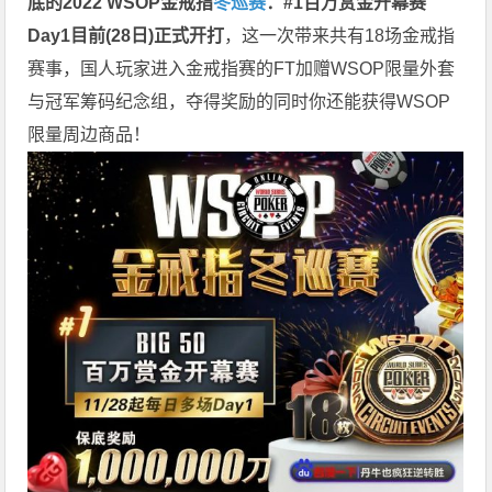
底的2022 WSOP金戒指
冬巡赛
：#1百万赏金开幕赛
Day1目前(28日)正式开打
，这一次带来共有18场金戒指
赛事，国人玩家进入金戒指赛的FT加赠WSOP限量外套
与冠军筹码纪念组，夺得奖励的同时你还能获得WSOP
限量周边商品！