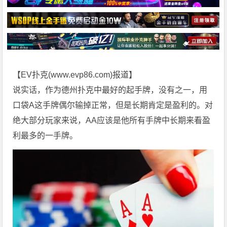
【EV扑克(
www.evp86.com
)报道】
说实话，作为
德州扑克
中最好的起手牌，没有之一，用
口袋A这手牌偶尔输掉正常，但是长期肯定是盈利的。对
绝大部分玩家来说，AA应该是他所有手牌中长期来看盈
利最多的一手牌。