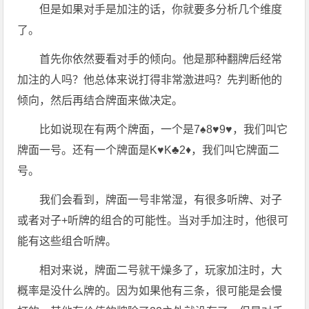
但是如果对手是加注的话，你就要多分析几个维度
了。
首先你依然要看对手的倾向。他是那种翻牌后经常
加注的人吗？他总体来说打得非常激进吗？先判断他的
倾向，然后再结合牌面来做决定。
比如说现在有两个牌面，一个是7♠8♥9♥，我们叫它
牌面一号。还有一个牌面是K♥K♣2♦，我们叫它牌面二
号。
我们会看到，牌面一号非常湿，有很多听牌、对子
或者对子+听牌的组合的可能性。当对手加注时，他很可
能有这些组合听牌。
相对来说，牌面二号就干燥多了，玩家加注时，大
概率是没什么牌的。因为如果他有三条，很可能是会慢