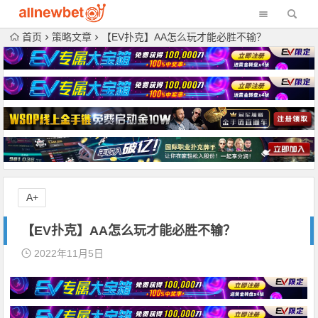
首页
策略文章
【EV扑克】AA怎么玩才能必胜不输？
A+
【EV扑克】AA怎么玩才能必胜不输？
2022年11月5日