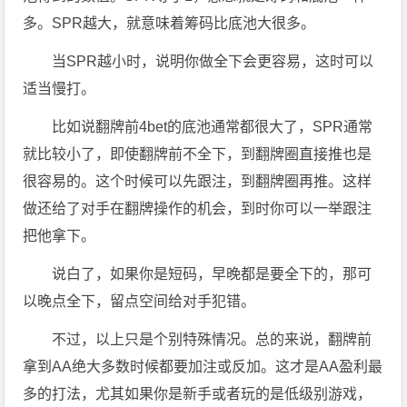
多。SPR越大，就意味着筹码比底池大很多。
当SPR越小时，说明你做全下会更容易，这时可以
适当慢打。
比如说翻牌前4bet的底池通常都很大了，SPR通常
就比较小了，即使翻牌前不全下，到翻牌圈直接推也是
很容易的。这个时候可以先跟注，到翻牌圈再推。这样
做还给了对手在翻牌操作的机会，到时你可以一举跟注
把他拿下。
说白了，如果你是短码，早晚都是要全下的，那可
以晚点全下，留点空间给对手犯错。
不过，以上只是个别特殊情况。总的来说，翻牌前
拿到AA绝大多数时候都要加注或反加。这才是AA盈利最
多的打法，尤其如果你是新手或者玩的是低级别游戏，