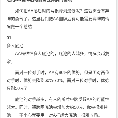
如何把AA落后时的亏损降到最低呢？这就需要有弃
牌的勇气了。这里我们把AA翻牌后有可能需要弃牌的情
况做一个总结：
0
1
多人底池
AA是很怕多人底池的，底池的人越多，情况会越复
杂。
面对一位对手时，AA有80%的优势，但是面对两位
对手时，优势会降到60%-70%，面对三位对手时，优势
只剩50%了。
底池的对手越多，有人的听牌中牌反超AA的可能性
越大。同时，翻牌圈底池会增加大约50%，你会很难控
池，一不小心就要用一对A打超大底池，很难收场。