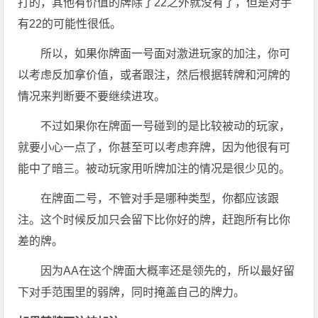
打的，其他有价值的牌除了22之外就没有了，但是对手
有22的可能性很低。
所以，如果你牌面一号面对激进玩家的加注，你可
以考虑反加拿价值，或者跟注，然后根据转牌和河牌的
情况来判断要不要继续进攻。
不过如果你在牌面一号碰到的是比较被动的玩家，
就要小心一点了，你甚至可以考虑弃牌，因为他很有可
能中了暗三。被动玩家用听牌加注的情况是很少见的。
在牌面二号，不管对手是哪种类型，你都应该跟
注。这个时候反加只会留下比你好的牌，赶跑所有比你
差的牌。
因为AA在这个牌面大概率还是领先的，所以最好留
下对手范围里的弱牌，同时掩盖自己的牌力。