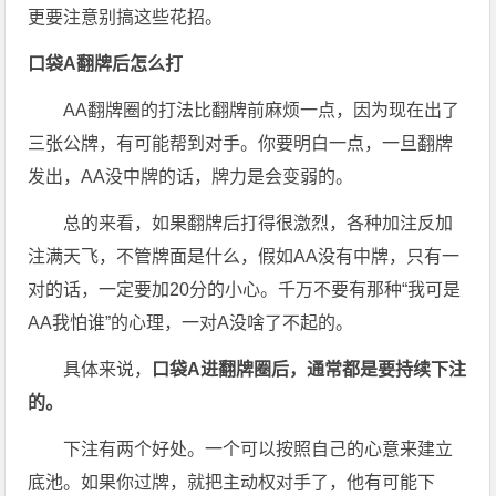
更要注意别搞这些花招。
口袋A翻牌后怎么打
AA翻牌圈的打法比翻牌前麻烦一点，因为现在出了
三张公牌，有可能帮到对手。你要明白一点，一旦翻牌
发出，AA没中牌的话，牌力是会变弱的。
总的来看，如果翻牌后打得很激烈，各种加注反加
注满天飞，不管牌面是什么，假如AA没有中牌，只有一
对的话，一定要加20分的小心。千万不要有那种“我可是
AA我怕谁”的心理，一对A没啥了不起的。
具体来说，
口袋A进翻牌圈后，通常都是要持续下注
的。
下注有两个好处。一个可以按照自己的心意来建立
底池。如果你过牌，就把主动权对手了，他有可能下