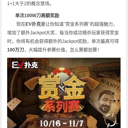
1+1大于2的概念登场。
单次100W刀高额奖励
现在
EV扑克
要让你知道"赏金系列赛"的超强魅力，
增加了额外Jackpot大奖，每当你成功猎杀玩家获得赏金
时，你将有机会获得额外的Jackpot奖励，单次最高可得
100万刀
，大幅提升参赛价值，怎么算都划算！