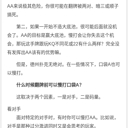
AA来说极其危险，你很可能在翻牌被两对、暗三或顺子
搞死。
第二，如果一开始不造大底池，很可能后面就没机
会了。AA的目标是赢大底池，慢打会让你失去这个机
会，那玩这手牌跟玩KQ不同花或22有什么两样？完全没
有发挥出AA该有的优势嘛。
但是，德州扑克无绝对。在一些情况下，口袋A也可
以慢打。
什么时候翻牌前可以慢打口袋A？
这取决于两个因素，一是对手，二是码量。
看对手
面对特定的对手时，有时你可以慢打AA。比如说，
对手是那种过分激进同时又是会思考的玩家。