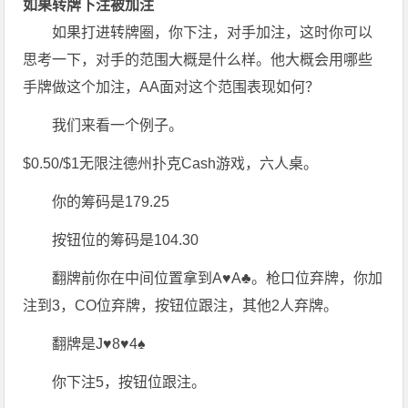
如果转牌下注被加注
如果打进转牌圈，你下注，对手加注，这时你可以
思考一下，对手的范围大概是什么样。他大概会用哪些
手牌做这个加注，AA面对这个范围表现如何？
我们来看一个例子。
$0.50/$1无限注德州扑克Cash游戏，六人桌。
你的筹码是179.25
按钮位的筹码是104.30
翻牌前你在中间位置拿到A♥A♣。枪口位弃牌，你加
注到3，CO位弃牌，按钮位跟注，其他2人弃牌。
翻牌是J♥8♥4♠
你下注5，按钮位跟注。