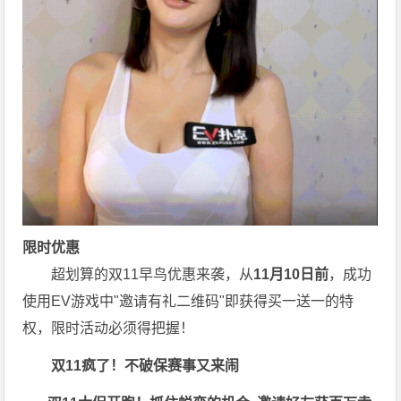
限时优惠
超划算的双11早鸟优惠来袭，从
11月10日前
，成功
使用EV游戏中"邀请有礼二维码"即获得买一送一的特
权，限时活动必须得把握！
双11疯了！不破保赛事又来闹