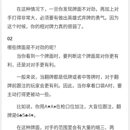
在这种情况下，一旦你发现牌面不对劲，再加上对
手打得非常大，必须要有做出英雄式弃牌的勇气。因为
这个时候，你的相对牌力真的很弱了。
0
2
哪些牌面是不对劲的呢？
当你看到一个牌面时，要判断这个牌面是对你更有
利，还是对对手更有利。
一般来说，当翻牌都是低牌或者中等牌时，对于翻
牌前跟注的玩家会更有利。因此，当你拿着口袋A时，要
主动打得更被动一些。
比如说，你用A♥A♦在枪口位加注，大盲位跟注，翻
牌是6♣5♣4♥。
在这种牌面，对手的范围里会有大量的暗三、两