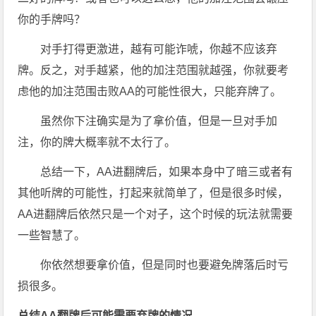
你的手牌吗？
对手打得更激进，越有可能诈唬，你越不应该弃
牌。反之，对手越紧，他的加注范围就越强，你就要考
虑他的加注范围击败AA的可能性很大，只能弃牌了。
虽然你下注确实是为了拿价值，但是一旦对手加
注，你的牌大概率就不太行了。
总结一下，AA进翻牌后，如果本身中了暗三或者有
其他听牌的可能性，打起来就简单了，但是很多时候，
AA进翻牌后依然只是一个对子，这个时候的玩法就需要
一些智慧了。
你依然想要拿价值，但是同时也要避免牌落后时亏
损很多。
总结AA翻牌后可能需要弃牌的情况