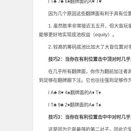
l T♣ 7♣ 6♦翻牌面的A♥ T♥
因为几个原因这些翻牌面有利于具有位
1. 虽然胜率非常接近五五开，但大盲
能够更好地实现底池权益（equity）。
2. 较高的筹码底池比加大了大盲位置
技巧2：当你在有利位置击中顶对时几乎
在几乎所有翻牌面，你作为翻前加注者具
到足够在翻牌圈下注。它也往往强到足够作
l A♣ 8♥ 4♠翻牌面的A♦ T♦
l T♣ 9♣ 2♦翻牌面的A♠ T♠
技巧3：当你在有利位置击中中对时几
这是因为它是最强的第二对子，因此它