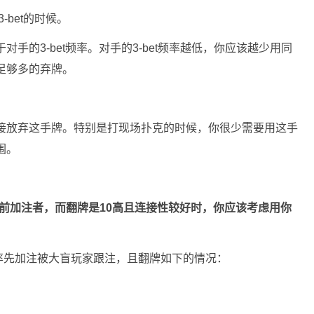
-bet的时候。
对手的3-bet频率。对手的3-bet频率越低，你应该越少用同
足够多的弃牌。
时直接放弃这手牌。特别是打现场扑克的时候，你很少需要用这手
围。
前加注者，而翻牌是10高且连接性较好时，你应该考虑用你
率先加注被大盲玩家跟注，且翻牌如下的情况：