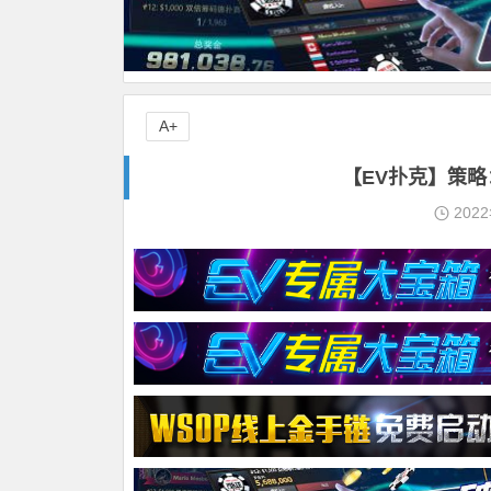
A+
【EV扑克】策略
202