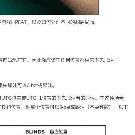
游戏同花AT，以及如何处理不同的翻后局面。
名前12%左右。因此你应该在任何位置都用它率先加注。
先加注可以3-bet或跟注。
UTG位置或UTG+1位置的率先加注者的时候。在这种场合，
按钮位置，你那个位置可以3-bet或跟注（不要弃牌）。以下