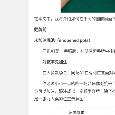
在本文中，我将介绍如何在不同的翻前局面下
翻牌前
未加注底池（unopened pots）
同花AT是一手强牌，在所有起手牌中排
对抗率先加注
在大多数场合，同花AT在有利位置面对率
你必须小心一点的唯一场合是你对抗来自
你可以加注、跟注或以一定频率弃牌，除了在
是一张九人桌的位置示意图：