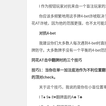
l 作为按钮玩家对抗来自一个盲注玩家的3
你应该多频繁地用这手牌4-bet诈唬取决于
花AT诈唬，因为他的范围更强，也不太可能
对抗4-bet
我建议你们大多数人每次遇到4-bet
牌防守。大多数牌手没有一个平衡的4-bet范
同花AT击中翻牌时的三个技巧
技巧1：当你在单一加注底池作为不利位置翻
的顶对check。
关于这个技巧，我说的是你在小盲位置
l T♠ 9♠ 8♥翻牌面的A♣ T♣