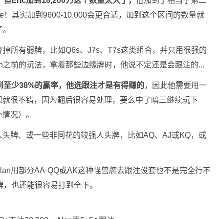
Eric
加到18,200
刀这个数量太大了，
他加到了相当于第二
addle！其实加到9600-10,000会更合适，加到这个区间的数量就
了。
掉所有弱牌，比如Q6s、J7s、T7s这类组合，并只用很强的
n之前的玩法，拿着那些边缘牌时，他说不定还是会跟注的...
至少38%
的赢率，他选跟注才是有得赚的
，因此他需要用一
现就很不错，因为翻后很容易处理，要么中了暗三继续玩下
外情况）。
头牌、或一些非同花的较强人头牌，比如AQ、AJ或KQ，或
an用部分AA-QQ或AK这种怪兽牌去跟注设套也不是完全行不
牌，也还能很容易打到全下。