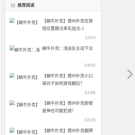
推荐阅读
【蜗牛扑克】德州扑克在按
钮位置跟注率先加注-1
12/03
蜗牛扑克：浅谈反主动下注
04/16
【蜗牛扑克】德州扑克小口
袋对子如何游戏翻后？
01/08
【蜗牛扑克】德州扑克即使
是神也可能犯错！
02/20
【蜗牛扑克】德州扑克翻牌