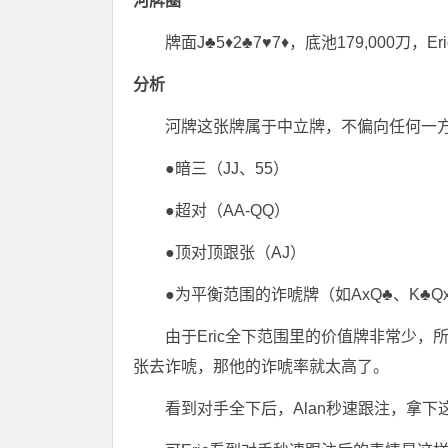
河牌圈
牌面J♣5♦2♣7♥7♦，底池179,000刀，E
分析
河牌这张牌属于中立牌，不偏向任何一方
●暗三（JJ、55）
●超对（AA-QQ）
●顶对顶跟张（AJ）
●为平衡范围的诈唬牌（如AxQ♣、K♣Qx
由于Eric全下范围里的价值牌非常少
张去诈唬，那他的诈唬率就太高了。
看到对手全下后，Alan秒速跟注，拿下