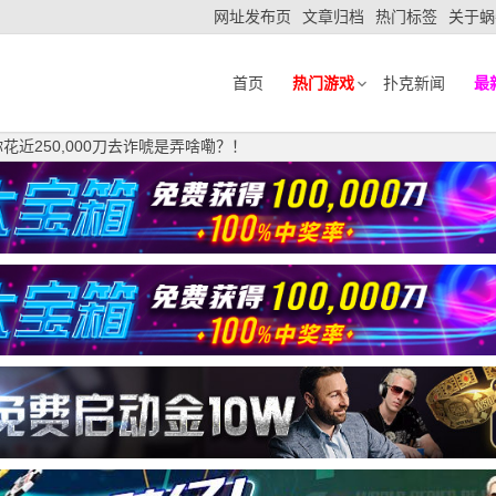
网址发布页
文章归档
热门标签
关于蜗
首页
热门游戏
扑克新闻
最
花近250,000刀去诈唬是弄啥嘞？！