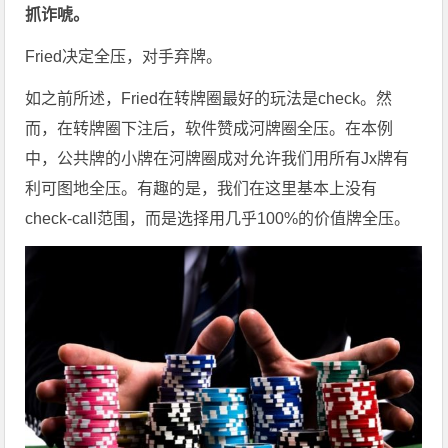
抓诈唬。
Fried决定全压，对手弃牌。
如之前所述，Fried在转牌圈最好的玩法是check。然
而，在转牌圈下注后，软件赞成河牌圈全压。在本例
中，公共牌的小牌在河牌圈成对允许我们用所有Jx牌有
利可图地全压。有趣的是，我们在这里基本上没有
check-call范围，而是选择用几乎100%的价值牌全压。