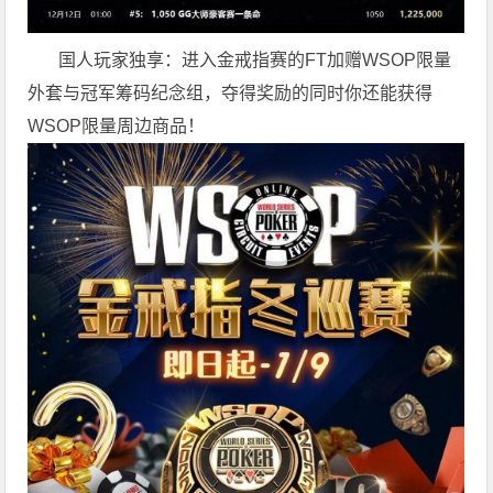
国人玩家独享：进入金戒指赛的FT加赠WSOP限量
外套与冠军筹码纪念组，夺得奖励的同时你还能获得
WSOP限量周边商品！