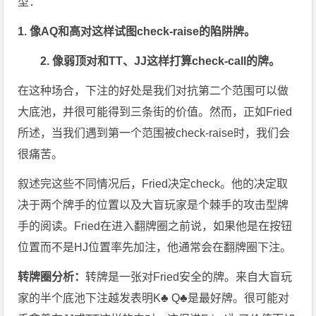
型：
1. 像AQ和高对这样试图check-raise的陷阱牌。
2. 像弱顶对和TT、JJ这样打算check-call的牌。
在这种场合，下注的好处是我们对抗第二个范围可以做
大底池，并很可能得到三条街的价值。然而，正如Fried
所述，当我们遇到第一个范围被check-raise时，我们会
很痛苦。
叙述完这些不同情况后，Fried决定check。他的决定取
决于两个牌手的位置以及大盲玩家是个棘手的攻击型牌
手的阅读。Fried在进入翻牌圈之前说，如果他是在按钮
位置而不是HJ位置率先加注，他通常会在翻牌圈下注。
转牌圈分析：
转牌是一张对Fried安全的牌。来自大盲玩
家的半个底池下注越发表明K♣ Q♣是最好牌。很可能对