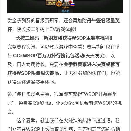
赏金系列赛的晋级赛冠军，还会再加赠
丹牛签名限量奖
杯
，快长按二维码上EV游戏体验！
长按二维码
新朋友将获得WSOP主赛事福利!!
完整赛程资讯，可以登入游戏中查看！赛事期间也有举
行
GGxWSOP百万刀排行榜礼包活动
(天天发奖)。以
及，国人专属特权，只要在
金手链赛事进入决赛桌就可
获得WSOP限量周边商品
，让志在参加的伙伴们，也能
获得满钵满盆赛事体验。
参加每日多场免费赛，冠军即可获得"WSOP开幕赛坐
席"，免费赛奖励升级，让大家都有机会前进WSOP的机
会。
这个夏季，就让我们在火辣辣的热情下度过吧，我
们期待在WSOP上线赛事见到您，千万别忘了您的防晒