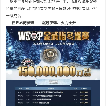
卡塔尔世界杯正在如火如荼地进行中，随着WSOP金戒
指赛的来袭我们期待看到老将再展雄风也期待看到小将
一战成名
在世界的赛道上上
燃烧梦想、火力全开