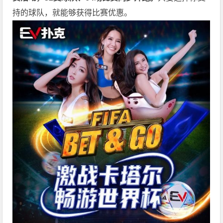
持的球队，就能够获得比赛优惠。