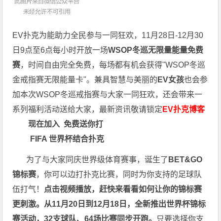
EV扑克为能助力全民参与一同狂欢，11月28日-12月30
日9点至6点每小时开放一场
WSOP冬巡无限量能量免费
赛
，时间自由完全免费，每场都有机会获得"WSOP冬巡
金戒指赛无限能量卡"。兼具智慧与美丽的
EV女孩
也会参
加本次WSOP冬巡戒指赛与大家一同狂欢，还会带来一
系列福利活动送给大家，最新资讯敬请锁定
EV扑克博客
现在加入
免费送你打
FIFA 世界杯结合扑克
为了与大家同庆世界级体育赛事，诞生了
BET&GO
锦标赛
，你可以边打扑克比赛，同时为你支持的足球队
伍打气！
点击视频播放，赶快来看看如何让你的锦标赛
更刺激。
从11月20日到12月18日，全新推出世界杯锦标
赛活动，32支球队、64场比赛同步开跑。
只要选择你支