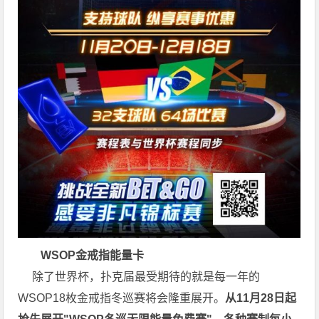
WSOP金戒指能量卡
除了世界杯，扑克届最受期待的就是每一年的
WSOP18枚金戒指冬巡赛将会隆重展开。
从11月28日起