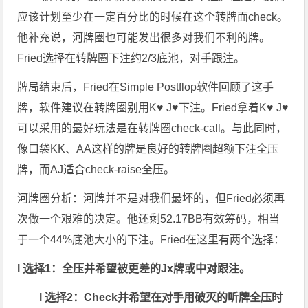
应该计划至少在一定百分比的时候在这个转牌面check。
他补充说，河牌圈也可能发出很多对我们不利的牌。
Fried选择在转牌圈下注约2/3底池，对手跟注。
牌局结束后，Fried在Simple Postflop软件回顾了这手
牌，软件建议在转牌圈别用K♥ J♥下注。Fried拿着K♥ J♥
可以采用的最好玩法是在转牌圈check-call。与此同时，
像口袋KK、AA这样的牌是良好的转牌圈超额下注全压
牌，而AJ适合check-raise全压。
河牌圈分析：河牌并不是对我们最坏的，但Fried必须再
次做一个艰难的决定。他还剩52.17BB有效筹码，相当
于一个44%底池大小的下注。Fried在这里有两个选择：
l 选择1：全压并希望被更差的Jx牌或中对跟注。
l 选择2：Check并希望在对手用破灭的听牌全压时