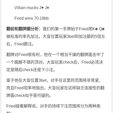
Villain mucks J♥ J♦
Fried wins 70.18bb
翻前和翻牌圈分析：
我们的第一手牌始于Fried用K♣ Q♣
做标准的率先加注。大盲位置玩家3bet到加注额的5倍左
右，Fried跟注。
翻牌对Fried很有利，他在一个相当干燥的翻牌面击中了
一个踢脚不错的顶对。大盲玩家check后，Fried必须决
定是随后check还是下小注。
鉴于他在大盲位置3bet，对手在这里的范围将非常紧，
而且Fried坦率地指出，大盲玩家在这样缺乏连接性的翻
牌面check似乎是可疑的。
Fried接着解释说，对手的持续下注范围将分为两种类