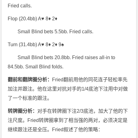
Fried calls.
Flop (20.4bb) A♥ 8♦ 2♦
Small Blind bets 5.5bb. Fried calls.
Turn (31.4bb) A♥ 8♦ 2♦ 9♠
Small Blind bets 20.8bb. Fried raises all-in to
84.5bb. Small Blind folds.
翻前和翻牌圈分析：
Fried翻前用他的同花连子轻松率先
加注并跟注。他在这里对抗对手的1/4底池下注用中对做
了一个标准的跟注。
转牌圈分析：
对手在转牌圈下注2/3底池，加大了他的下
注尺度。Fried转牌圈拿到了相当强的两对，必须决定是
继续跟注还是全压。Fried叙述了他的策略：