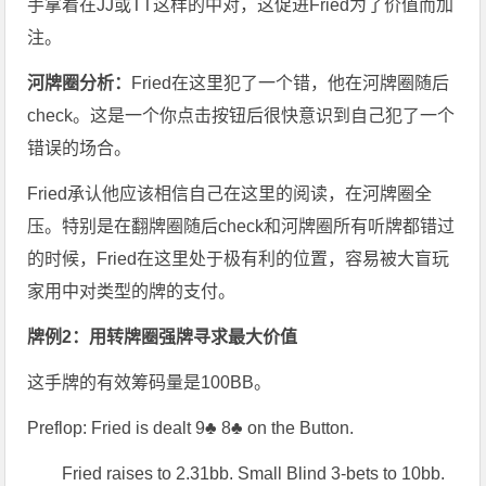
手拿着在JJ或TT这样的中对，这促进Fried为了价值而加
注。
河牌圈分析：
Fried在这里犯了一个错，他在河牌圈随后
check。这是一个你点击按钮后很快意识到自己犯了一个
错误的场合。
Fried承认他应该相信自己在这里的阅读，在河牌圈全
压。特别是在翻牌圈随后check和河牌圈所有听牌都错过
的时候，Fried在这里处于极有利的位置，容易被大盲玩
家用中对类型的牌的支付。
牌例2：用转牌圈强牌寻求最大价值
这手牌的有效筹码量是100BB。
Preflop: Fried is dealt 9♣ 8♣ on the Button.
Fried raises to 2.31bb. Small Blind 3-bets to 10bb.