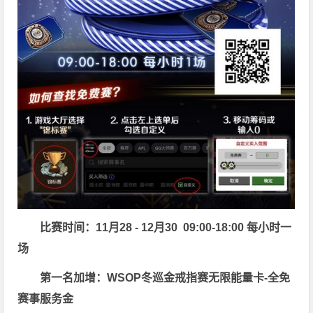
比赛时间：11月28 - 12月30 09:00-18:00 每小时一
场
第一名加增：WSOP冬巡金戒指赛无限能量卡-全免
赛事服务金