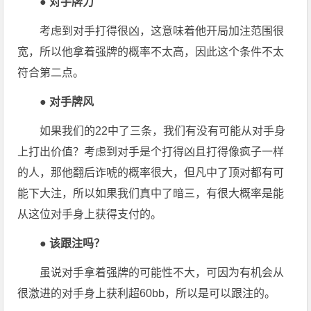
● 对手牌力
考虑到对手打得很凶，这意味着他开局加注范围很
宽，所以他拿着强牌的概率不太高，因此这个条件不太
符合第二点。
● 对手牌风
如果我们的22中了三条，我们有没有可能从对手身
上打出价值？考虑到对手是个打得凶且打得像疯子一样
的人，那他翻后诈唬的概率很大，但凡中了顶对都有可
能下大注，所以如果我们真中了暗三，有很大概率是能
从这位对手身上获得支付的。
● 该跟注吗？
虽说对手拿着强牌的可能性不大，可因为有机会从
很激进的对手身上获利超60bb，所以是可以跟注的。