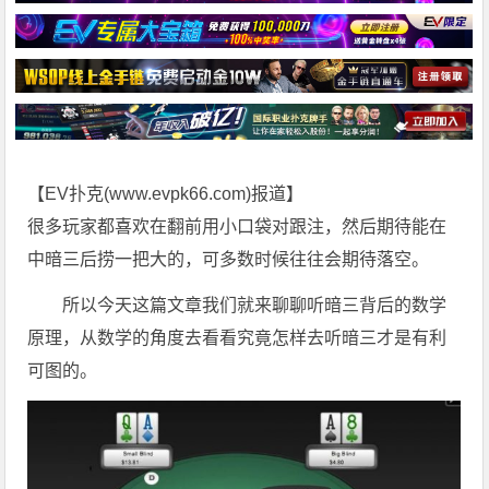
【EV扑克(
www.evpk66.com
)报道】
很多玩家都喜欢在翻前用小口袋对跟注，然后期待能在
中暗三后捞一把大的，可多数时候往往会期待落空。
所以今天这篇文章我们就来聊聊听暗三背后的数学
原理，从数学的角度去看看究竟怎样去听暗三才是有利
可图的。