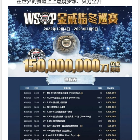
在世界的赛道上上
燃烧梦想、火力全开