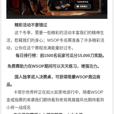
精彩活动不要错过
这个冬季，需要一些精彩的活动丰富我们的精神生
活，慰藉我们的身心；
WSOP冬巡赛
准备了许多精彩活
动，让你在这个赛程充满能量好过冬。
每日排行榜：前1500名玩家可瓜分15,000刀奖励。
免费赛助力在WSOP期间可以天天练习，增强功力。
国人独享进入决赛桌，可获得限量WSOP周边商
品。
卡塔尔世界杯正在如火如荼地进行中，随着WSOP
金戒指赛的来袭我们期待看到老将再展雄风也期待看到
小将一战成名