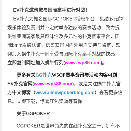
EV扑克邀请您与国际高手进行对战！
EV扑克为知名国际GGPOKER授权平台，集结多元的
娱乐体验及赛制并不定时举办独家的赛事活动，致力提
供给亚洲玩家最具趣味性及多元性的扑克赛事平台，国
际bmm发牌认证，信誉获得国内外用户支持与肯定，欢
迎加入蜗牛扑克一同享受与国际扑克高手对战的快感！
立即复制网址加入蜗牛行列(
www.evp86.com
)
。
更多有关
GG扑克
WSOP
赛事资讯与活动内容可到
EV扑克官网(
www.evpk88.com
)
，
或是关注蜗牛扑克
官
方中文博客（
www.allnewpokerblog.com
）
查看更多信
息。立即下载，惊喜红包奖励等着你
关于GGPOKER
GGPOKER是世界领先的在线扑克室之一，拥有不