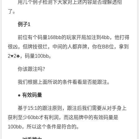
用几个例子检测下大家对上述内容是否理解透彻
了。
例子1
前位有个码量168bb的玩家开局加注到4bb，他打得
很凶，但牌技很烂，中间的人都弃牌，你在BB位，拿到
2♥2♣，码量100bb。
你该跟注吗？
我们根据上面所说的条件看看是否能跟注。
● 有效码量
基于15:1的跟注原则，跟注后我们需要从对手身上
获利至少60bb才有利润，而这局牌中的有效码量是
100bb，所以这个条件是符合的。