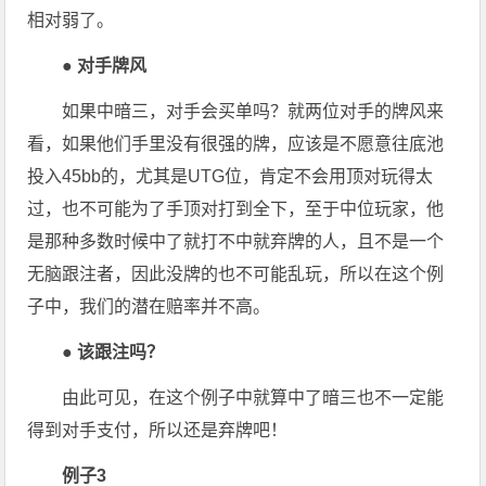
相对弱了。
● 对手牌风
如果中暗三，对手会买单吗？就两位对手的牌风来
看，如果他们手里没有很强的牌，应该是不愿意往底池
投入45bb的，尤其是UTG位，肯定不会用顶对玩得太
过，也不可能为了手顶对打到全下，至于中位玩家，他
是那种多数时候中了就打不中就弃牌的人，且不是一个
无脑跟注者，因此没牌的也不可能乱玩，所以在这个例
子中，我们的潜在赔率并不高。
● 该跟注吗？
由此可见，在这个例子中就算中了暗三也不一定能
得到对手支付，所以还是弃牌吧！
例子3