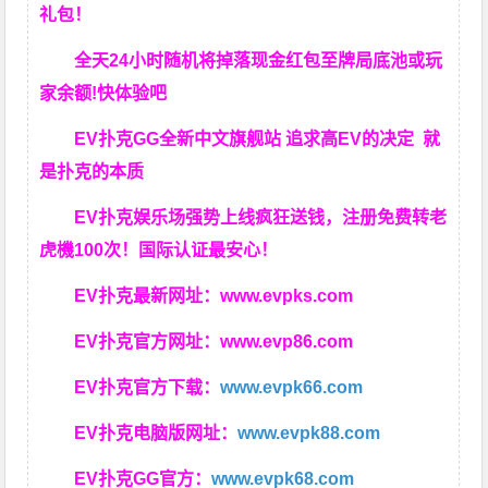
礼包！
全天24小时随机将掉落现金红包至牌局底池或玩
家余额!快体验吧
EV扑克GG
全新中文旗舰站
追求高EV
的决定
就
是扑克的本质
EV扑克娱乐场强势上线疯狂送钱，注册免费转老
虎機100次！国际认证最安心！
EV扑克最新网址：
www.evpks.com
EV扑克官方网址：
www.evp86.com
EV扑克官方下载：
www.evpk66.com
EV扑克电脑版网址：
www.evpk88.com
EV扑克GG官方：
www.evpk68.com