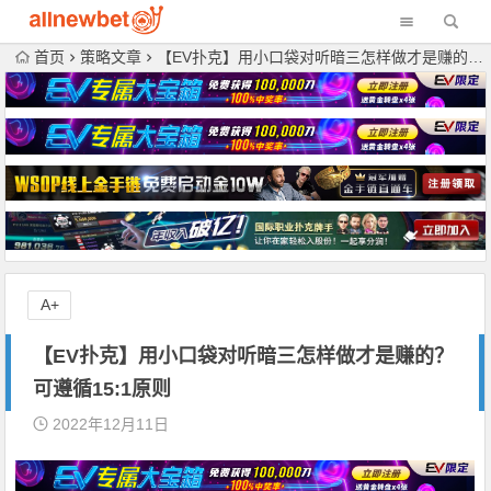
首页
策略文章
【EV扑克】用小口袋对听暗三怎样做才是赚的？可遵循15:1原则
A+
【EV扑克】用小口袋对听暗三怎样做才是赚的？
可遵循15:1原则
2022年12月11日