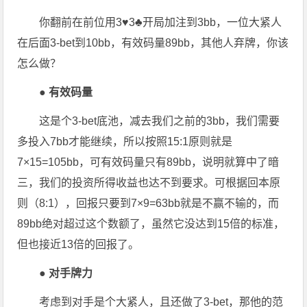
你翻前在前位用3♥3♣开局加注到3bb，一位大紧人
在后面3-bet到10bb，有效码量89bb，其他人弃牌，你该
怎么做？
● 有效码量
这是个3-bet底池，减去我们之前的3bb，我们需要
多投入7bb才能继续，所以按照15:1原则就是
7×15=105bb，可有效码量只有89bb，说明就算中了暗
三，我们的投资所得收益也达不到要求。可根据回本原
则（8:1），回报只要到7×9=63bb就是不赢不输的，而
89bb绝对超过这个数额了，虽然它没达到15倍的标准，
但也接近13倍的回报了。
● 对手牌力
考虑到对手是个大紧人，且还做了3-bet，那他的范