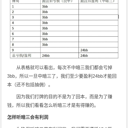
从表格就可以看出，每次不中暗三我们都会亏掉
3bb，所以一旦中暗三了，我们至少要盈利24bb才能回
本（还不包括抽佣）。
因为我们打牌的目的不是为了回本，而是为了赚
钱，所以我们看看怎么听暗三才是有得赚的。
怎样听暗三会有利润