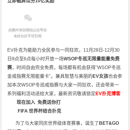
立即截屏瓜分10亿奖励
EV扑克为能助力全民参与一同狂欢，11月28日-12月30
日9点至6点每小时开放一场
WSOP冬巡无限量能量免费
赛
，时间自由完全免费，每场都有机会获得"WSOP冬巡
金戒指赛无限能量卡"。兼具智慧与美丽的
EV女孩
也会参
加本次WSOP冬巡戒指赛与大家一同狂欢，还会带来一
系列福利活动送给大家，最新资讯敬请锁定
EV扑克博客
现在加入
免费送你打
FIFA 世界杯结合扑克
为了与大家同庆世界级体育赛事，诞生了
BET&GO