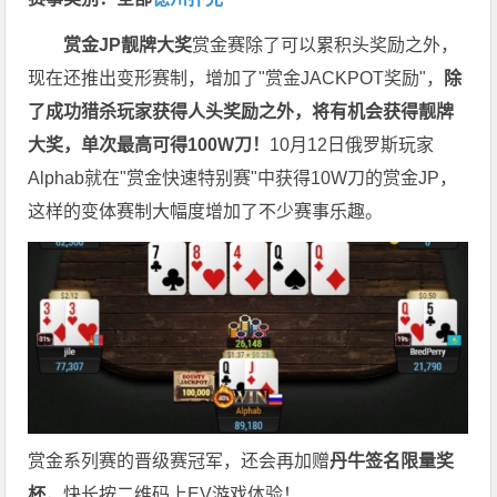
赏金JP
靓牌大奖
赏金赛除了可以累积头奖励之外，
现在还推出变形赛制，增加了"赏金JACKPOT奖励"，
除
了成功猎杀玩家获得人头奖励之外，将有机会获得靓牌
大奖，单次最高可得100W刀！
10月12日俄罗斯玩家
Alphab就在"赏金快速特别赛"中获得10W刀的赏金JP，
这样的变体赛制大幅度增加了不少赛事乐趣。
赏金系列赛的晋级赛冠军，还会再加赠
丹牛签名限量奖
杯
，快长按二维码上EV游戏体验！