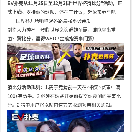
EV扑克从11月25日至12月3日
“世界杯猜比分”活动，正
式上线。
支持你的球队，还在等什么，赶紧来参与吧！
世界杯开场哨响起各路豪强蓄势待发
剑指大力神杯，登临世界之巅群雄争霸，谁能突出重
围？
猜比分，赢得WSOP金戒指赛事门票！
猜比分活动规则：
1.需于竞猜前一天在<指定>赛事中满
100+有效手。2.必须在球赛开始前提交你预测的赛事比
分。2.猜中用户将以站内信方式收到领票相关通知。