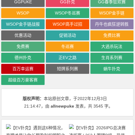
GGPUKE
GG扑克
GG春季狂欢赛
WSOP
WSOP冬巡赛
WSOP金手链
WSOP金手链战报
WSOP高手过招
丹牛也疯狂逆转胜
优惠活动
促销活动
免费比赛
免费赛
冬巡赛
大逃杀玩法
德州扑克
正EV之路
生肖系列赛
百万幸运赛
短牌系列赛
蜗牛扑克
超级百万豪客赛
版权声明：
本站原创文章，于2022年12月3日
21:14:47
，由
allnewpuke
发表，共 3545 字。