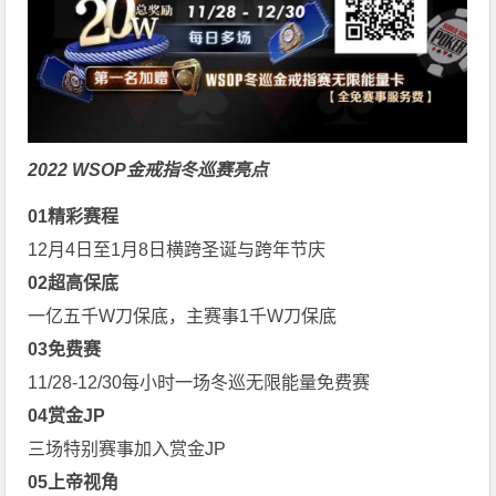
2022 WSOP金戒指冬巡赛亮点
0
1
精彩赛程
12月4日至1月8日横跨圣诞与跨年节庆
0
2
超高保底
一亿五千W刀保底，主赛事1千W刀保底
0
3
免费赛
11/28-12/30每小时一场冬巡无限能量免费赛
0
4
赏金JP
三场特别赛事加入赏金JP
0
5
上帝视角