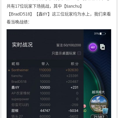
共有17位玩家下场挑战，其中【tianchu】
【BradD518】【鑫tIY】这三位玩家均为水上，我们来看
看当晚战绩：