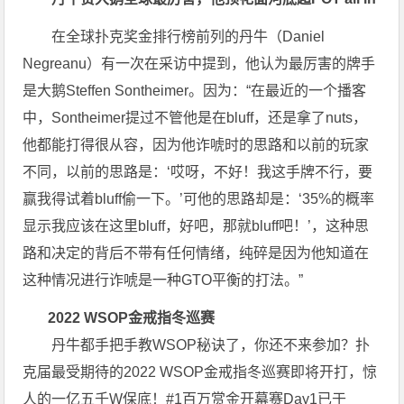
在全球扑克奖金排行榜前列的丹牛（Daniel
Negreanu）有一次在采访中提到，他认为最厉害的牌手
是大鹅Steffen Sontheimer。因为：“在最近的一个播客
中，Sontheimer提过不管他是在bluff，还是拿了nuts，
他都能打得很从容，因为他诈唬时的思路和以前的玩家
不同，以前的思路是：‘哎呀，不好！我这手牌不行，要
赢我得试着bluff偷一下。’可他的思路却是：‘35%的概率
显示我应该在这里bluff，好吧，那就bluff吧！’，这种思
路和决定的背后不带有任何情绪，纯碎是因为他知道在
这种情况进行诈唬是一种GTO平衡的打法。”
2022 WSOP金戒指冬巡赛
丹牛都手把手教WSOP秘诀了，你还不来参加？扑
克届最受期待的2022 WSOP金戒指冬巡赛即将开打，惊
人的一亿五千W保底！#1百万赏金开幕赛Day1已于