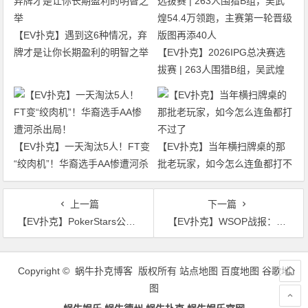
【EV扑克】遇到这6种情况，弃
牌才是让你长期盈利的明智之举
【EV扑克】2026IPG总决赛选
拔赛 | 263人围猎B组，吴武煌
54.4万领跑，主赛第一轮晋级版
图再添40人
【EV扑克】一天淘汰5人！FT变
【EV扑克】当年横扫牌桌的那
“绞肉机”！华裔选手AA惨遭河杀
批老玩家，如今怎么连鱼都打不
出局！
过了
上一篇
下一篇
【EV扑克】PokerStars公布2023年EPT赛程，在巴黎和塞浦路斯开设新站点
【EV扑克】WSOP战报：金戒指开幕赛参加人次规模空前，国人双进FT斩获佳绩！本周经典赛事轮番上阵
文
章
Copyright © 蜗牛扑克博客 版权所有
站点地图
百度地图
谷歌地
导
图
航