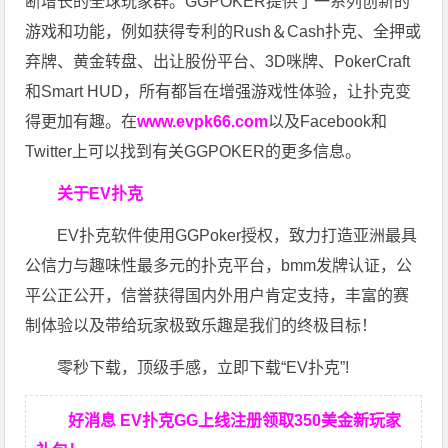
断增长的全球玩家群。GGPOKER提供了一系列创新的
游戏和功能，例如获得专利的Rush＆Cash扑克、全押或
弃牌、黄金转盘、出让股份平台、3D咪牌、PokerCraft
和Smart HUD，所有都旨在增强游戏性体验，让扑克变
得更加有趣。在
www.evpk66.com
以及Facebook和
Twitter上可以找到有关GGPOKER的更多信息。
关于EV扑克
EV扑克软件使用GGPoker授权，致力打造亚洲最具
公信力与趣味性最多元的扑克平台，bmm发牌认证，公
平公正公开，信誉获得国内外用户肯定支持，丰富的赛
制体验以及带给玩家极致乐趣是我们的终极目标！
零秒下载，顶级手感，立即下载“EV扑克”!
好消息 EV扑克GG上线注册领取350美金新玩家