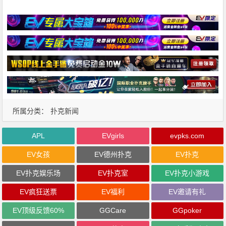
所属分类：
扑克新闻
APL
EVgirls
evpks.com
EV女孩
EV德州扑克
EV扑克
EV扑克娱乐场
EV扑克室
EV扑克小游戏
EV疯狂送票
EV福利
EV邀请有礼
EV顶级反馈60%
GGCare
GGpoker