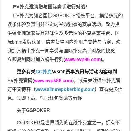
EV扑克邀请您与国际高手进行对战！
EV扑克为知名国际GGPOKER授权平台，集结多元的
娱乐体验及赛制并不定时举办独家的赛事活动，致力提
供给亚洲玩家最具趣味性及多元性的扑克赛事平台，国
际bmm发牌认证，信誉获得国内外用户支持与肯定，欢
迎加入蜗牛扑克一同享受与国际扑克高手对战的快感！
立即复制网址加入蜗牛行列(
www.evp86.com
)
。
更多有关
GG扑克
WSOP
赛事资讯与活动内容可到
EV扑克官网(
www.evpk88.com
)
，
或是关注蜗牛扑克
官
方中文博客（
www.allnewpokerblog.com
）
查看更多信
息。立即下载，惊喜红包奖励等着你
关于GGPOKER
GGPOKER是世界领先的在线扑克室之一，拥有不