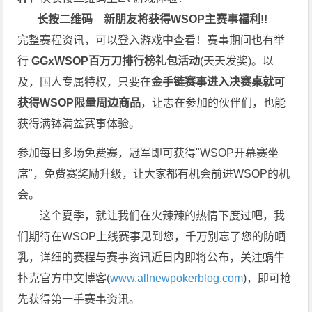
长按二维码
新朋友将获得WSOP主赛事福利!!
完整赛程资讯，可以登入游戏中查看！赛事期间也有举
行
GGxWSOP百万刀排行榜礼包活动
(天天发奖)。以
及，国人专属特权，只要在
金手链赛事进入决赛桌就可
获得WSOP限量周边商品
，让志在参加的伙伴们，也能
获得满钵满盆赛事体验。
参加每日多场免费赛，冠军即可获得"WSOP开幕赛坐
席"，免费赛奖励升级，让大家都有机会前进WSOP的机
会。
这个夏季，就让我们在火辣辣的热情下度过吧，我
们期待在WSOP上线赛事见到您，千万别忘了您的防晒
乳，详细的赛程与赛事资讯近日内即将公布，关注蜗牛
扑克官方中文博客(
www.allnewpokerblog.com
)，即可抢
先获得第一手赛事资讯。