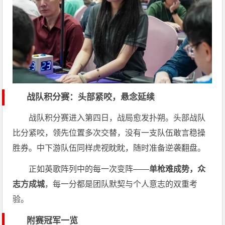
战队积分赛：头部紧咬，悬念延续
战队积分赛进入第四日，战局愈发扑朔。头部战队
比分紧咬，领先位置多次交替，没有一支队伍敢言稳操
胜券。中下游队伍同样虎视眈眈，随时准备逆袭翻盘。
正如英歌阵列中的每一次变阵——
单枪难成势，众
志方成城
，每一分都是团队默契与个人意志的双重考
验。
附赛冠军一览