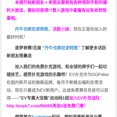
本周开始新朋友＋老朋友都将有各种领到手软的福
利大放送，要如何获得!?登入游戏中查看有没有收到惊
喜啦。
丹牛也疯狂逆转胜
，
决胜小妹
，现在正是你加入的
最好时机！
逐梦参赛!百度 “
丹牛也疯狂逆转胜
”
了解更多
活跃
新朋友限量送
加入我们的免费扑克游戏，和全球的牌手们一起切
磋技艺，感受扑克游戏的乐趣吧！
EV扑克作为GGPoker
在国内新开设的旗舰品牌，每月不断推出福利反馈活
动，现在只要成为EV新用户，达成免费赛任务就可以获
得——
"EV专属大宝箱"启动码1组
加入EV扑克战队：
http://evpk7.com/96088
再送4张免费门票！
想跟美女
Sashimi
一起玩，
想知道最新资讯与赛