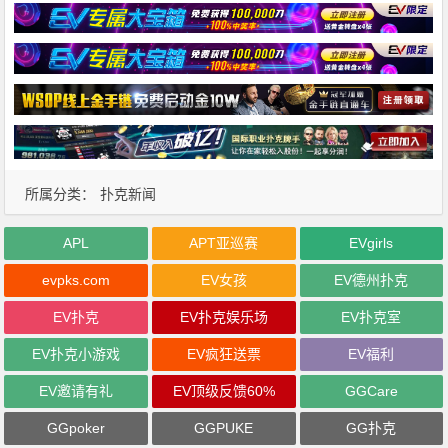
所属分类：
扑克新闻
APL
APT亚巡赛
EVgirls
evpks.com
EV女孩
EV德州扑克
EV扑克
EV扑克娱乐场
EV扑克室
EV扑克小游戏
EV疯狂送票
EV福利
EV邀请有礼
EV顶级反馈60%
GGCare
GGpoker
GGPUKE
GG扑克