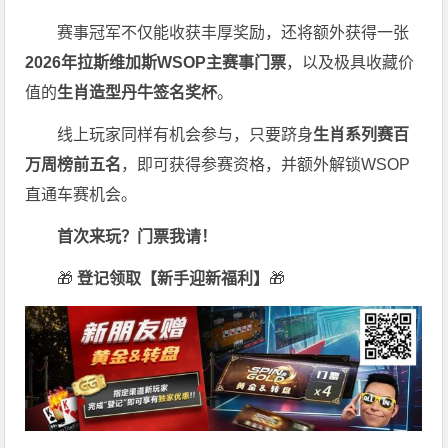
赛事冠军不仅能收获丰厚奖励，还将额外获得一张
2026
年拉斯维加斯
WSOP
主赛事门票
，以及极具收藏价
值的
生肖造型丹牛签名奖杯
。
线上玩家同样有机会参与，只要跻身
生肖系列赛百
万周榜前五名
，即可获得参赛资格，并额外解锁WSOP
直通车赛机会。
首次来玩？门票我请！
🎁
登记领取【新手迎新福利】
🎁