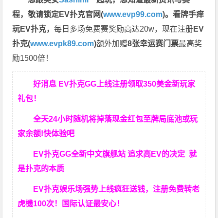
程，
敬请锁定EV扑克官网(
www.evp99.com
)。
看牌手痒
玩EV扑克，
每日多场免费赛奖励高达20w，现在注册
EV
扑克(
www.evpk89.com
)
额外加赠
8张幸运赛门票
最高奖
励1500倍！
好消息 EV扑克GG上线注册领取350美金新玩家
礼包！
全天24小时随机将掉落现金红包至牌局底池或玩
家余额!快体验吧
EV扑克GG
全新中文旗舰站
追求高EV
的决定
就
是扑克的本质
EV扑克娱乐场强势上线疯狂送钱，注册免费转老
虎機100次！国际认证最安心！