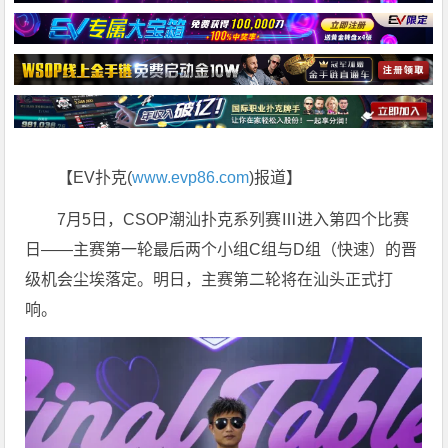
【EV扑克(
www.evp86.com
)报道】
7月5日，CSOP潮汕扑克系列赛Ⅲ进入第四个比赛
日——主赛第一轮最后两个小组C组与D组（快速）的晋
级机会尘埃落定。明日，主赛第二轮将在汕头正式打
响。