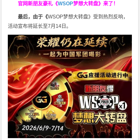
官网新朋友豪礼
《
WSOP
梦想大转盘》来了！
最后，由于《
WSOP梦想大转盘》受到热烈反响，
活动宣布将延长至7月14日。