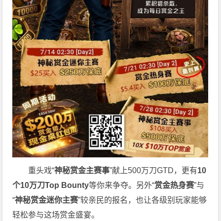
重头戏“
神秘赏金主赛事
”献上500万刀GTD，更有
10
个
10
万刀
Top Bounty
等你来争夺。另外“
赏金热身赛
”与
“
神秘赏金迷你主赛
”较亲民的报名，也让各级别玩家能够
轻松参与这场赏金盛宴。