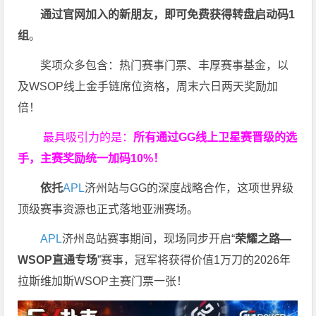
通过官网加入的新朋友，即可免费获得转盘启动码
1
组
。
奖项众多包含：热门赛事门票、丰厚赛事基金，以
及WSOP线上金手链席位资格，
周末六日两天奖励加
倍！
最具吸引力的是：
所有通过
GG
线上卫星赛晋级的选
手，主赛奖励统一加码
10%
！
依托
APL
济州站与GG的深度战略合作，这项世界级
顶级赛事资源也正式落地亚洲赛场。
APL
济州岛站赛事期间，现场同步开启“
荣耀之路
—
WSOP
直通专场
”赛事，冠军将获得价值1万刀的2026年
拉斯维加斯WSOP主赛门票一张！