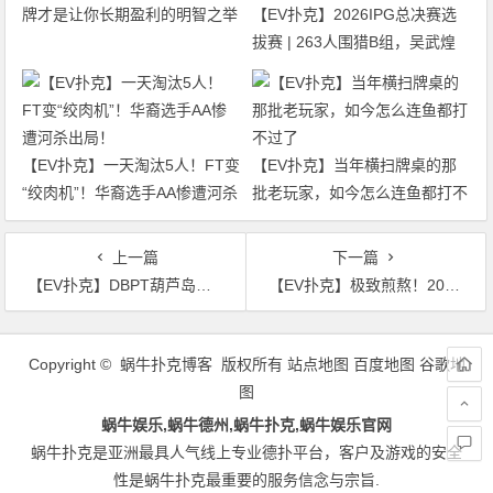
牌才是让你长期盈利的明智之举
【EV扑克】2026IPG总决赛选
拔赛 | 263人围猎B组，吴武煌
54.4万领跑，主赛第一轮晋级版
图再添40人
【EV扑克】一天淘汰5人！FT变
【EV扑克】当年横扫牌桌的那
“绞肉机”！华裔选手AA惨遭河杀
批老玩家，如今怎么连鱼都打不
出局！
过了
上一篇
下一篇
【EV扑克】DBPT葫芦岛站C组战报：270人次创单日新高，何先生118万记分牌登顶“东北王”
【EV扑克】极致煎熬！2026WSOP 主赛泡沫圈定档 Day4，经典剧本再度复刻
文
章
Copyright © 蜗牛扑克博客 版权所有
站点地图
百度地图
谷歌地
导
图
航
蜗牛娱乐,蜗牛德州,蜗牛扑克,蜗牛娱乐官网
蜗牛扑克是亚洲最具人气线上专业德扑平台，客户及游戏的安全
性是蜗牛扑克最重要的服务信念与宗旨.