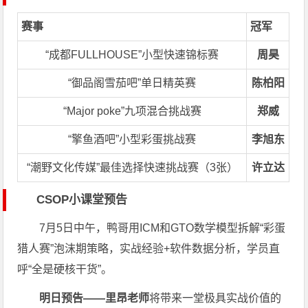
赛事
冠军
“成都FULLHOUSE”小型快速锦标赛
周昊
“御品阁雪茄吧”单日精英赛
陈柏阳
“Major poke”九项混合挑战赛
郑威
“擎鱼酒吧”小型彩蛋挑战赛
李旭东
“潮野文化传媒”最佳选择快速挑战赛（3张）
许立达
CSOP小课堂预告
7月5日中午，鸭哥用ICM和GTO数学模型拆解“彩蛋
猎人赛”泡沫期策略，实战经验+软件数据分析，学员直
呼“全是硬核干货”。
明日预告——里昂老师
将带来一堂极具实战价值的