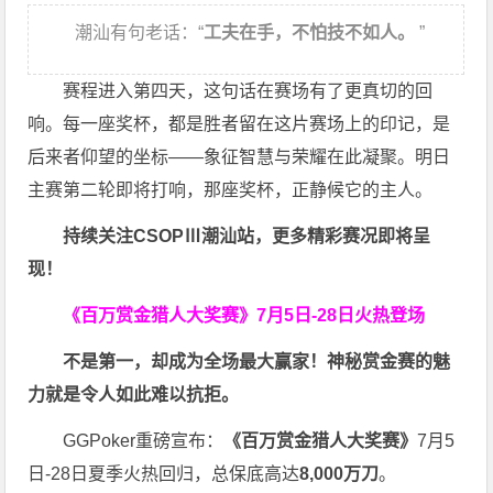
潮汕有句老话：“
工夫在手，不怕技不如人。
”
赛程进入第四天，这句话在赛场有了更真切的回
响。每一座奖杯，都是胜者留在这片赛场上的印记，是
后来者仰望的坐标——象征智慧与荣耀在此凝聚。明日
主赛第二轮即将打响，那座奖杯，正静候它的主人。
持续关注CSOPⅢ潮汕站，更多精彩赛况即将呈
现！
《百万赏金猎人大奖赛》
7月5日-28日火热登场
不是第一，却成为全场最大赢家！神秘赏金赛的魅
力就是令人如此难以抗拒。
GGPoker重磅宣布：
《百万赏金猎人大奖赛》
7月5
日-28日夏季火热回归，总保底高达
8,000
万刀
。