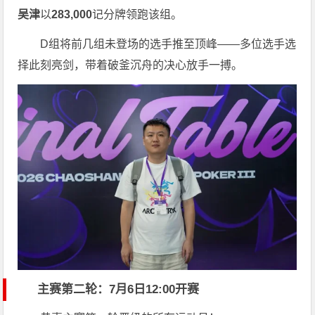
吴津
以
283,000
记分牌领跑该组。
D组将前几组未登场的选手推至顶峰——多位选手选
择此刻亮剑，带着破釜沉舟的决心放手一搏。
主赛第二轮：7月6日12:00开赛