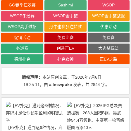
GG春季狂欢赛
Sashimi
WSOP
WSOP冬巡赛
WSOP金手链
WSOP金手链战报
WSOP高手过招
丹牛也疯狂逆转胜
优惠活动
促销活动
免费比赛
免费赛
冬巡赛
创造正EV
大逃杀玩法
德州扑克
扑克女神
正EV之路
版权声明：
本站原创文章，于2026年7月6日
19:25:11
，由
allnewpuke
发表，共 2844 字。
【EV扑克】遇到这6种情况，弃