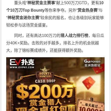
重头戏“
神秘赏金主赛事
”献上500万刀GTD，更有
10
个
10
万刀
Top Bounty
等你来争夺。另外“
赏金热身赛
”与
“
神秘赏金迷你主赛
”较亲民的报名，也让各级别玩家能够
轻松参与这场赏金盛宴。
同时，还有高达100万刀的
猎人战力排行榜
，每日瓜
分40K+奖励。击败的对手越多，排名上升的机会就越
大，除了锦标赛成绩外，还能获得额外奖励。