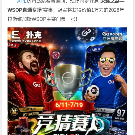
APL
济州岛站赛事期间，现场同步开启“
荣耀之路
—
WSOP
直通专场
”赛事，冠军将获得价值1万刀的2026年
拉斯维加斯WSOP主赛门票一张！