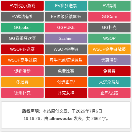
EV扑克小游戏
EV疯狂送票
EV福利
EV邀请有礼
EV顶级反馈60%
GGCare
GGpoker
GGPUKE
GG扑克
GG春季狂欢赛
Sashimi
WSOP
WSOP冬巡赛
WSOP金手链
WSOP金手链战报
WSOP高手过招
丹牛也疯狂逆转胜
优惠活动
促销活动
免费比赛
免费赛
冬巡赛
创造正EV
大逃杀玩法
德州扑克
扑克女神
正EV之路
版权声明：
本站原创文章，于2026年7月6日
19:16:26
，由
allnewpuke
发表，共 2662 字。