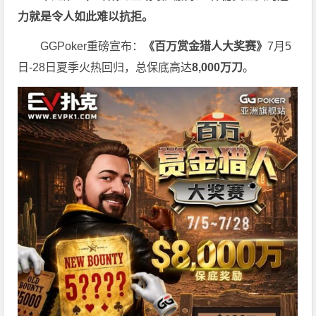
力就是令人如此难以抗拒。
GGPoker重磅宣布：
《百万赏金猎人大奖赛》
7月5
日-28日夏季火热回归，总保底高达
8,000
万刀
。