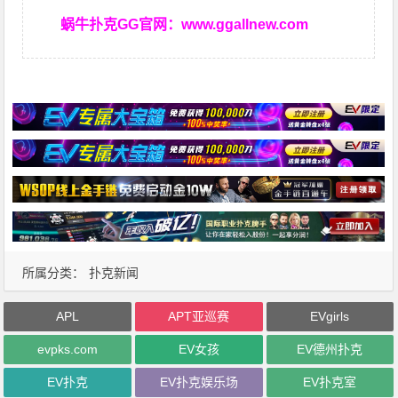
蜗牛扑克GG官网：
www.ggallnew.com
所属分类：
扑克新闻
APL
APT亚巡赛
EVgirls
evpks.com
EV女孩
EV德州扑克
EV扑克
EV扑克娱乐场
EV扑克室