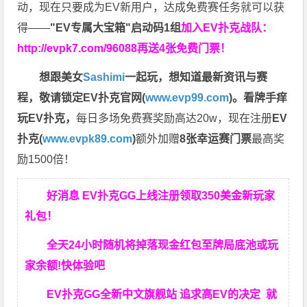
动，现在只要成为EV新用户，达成免费赛任务就可以获
得——
"EV专属大宝箱"启动码1组
加入EV扑克战队：
http://evpk7.com/96088
再送4张免费门票！
想跟美女
Sashimi
一起玩，
想知道最新资讯与赛
程，
敬请锁定EV扑克官网(
www.evp99.com
)。
看牌手痒
玩EV扑克，
每日多场免费赛奖励高达20w，现在注册
EV
扑克(
www.evpk89.com
)
额外加赠
8张幸运赛门票
最高奖
励1500倍！
好消息 EV扑克GG上线注册领取350美金新玩家
礼包！
全天24小时随机将掉落现金红包至牌局底池或玩
家余额!快体验吧
EV扑克GG
全新中文旗舰站
追求高EV
的决定
就