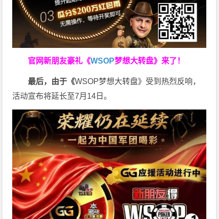
官网新朋友豪礼
《
WSOP
梦想大转盘》来了！
最后，由于《
WSOP梦想大转盘》受到热烈反响，
活动宣布将延长至7月14日。