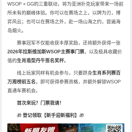
WSOP × GG的三重联动，将为亚洲扑克玩家带来一场前
所未有的巅峰体验。
你可以在赛场之上，以牌为刃，博
弈风云；也可以在赛场之外，赴一场山海之约，尝遍海
岛烟火。
赛事冠军不仅能收获丰厚奖励，还将额外获得一张
2026
年拉斯维加斯
WSOP
主赛事门票
，以及极具收藏价
值的
生肖造型丹牛签名奖杯
。
线上玩家同样有机会参与，只要跻身
生肖系列赛百
万周榜前五名
，即可获得参赛资格，并额外解锁WSOP
直通车赛机会。
首次来玩？门票我请！
🎁
登记领取【新手迎新福利】
🎁