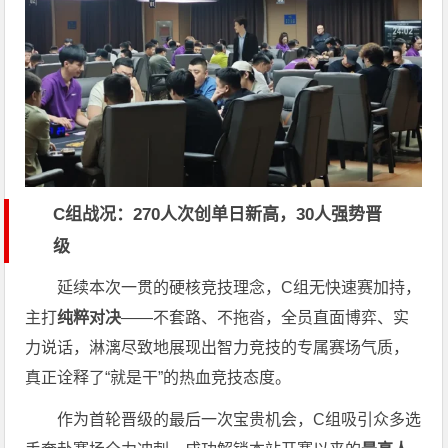
C组战况：270人次创单日新高，30人强势晋
级
延续本次一贯的硬核竞技理念，C组无快速赛加持，
主打
纯粹对决
——不套路、不拖沓，全员直面博弈、实
力说话，淋漓尽致地展现出智力竞技的专属赛场气质，
真正诠释了“就是干”的热血竞技态度。
作为首轮晋级的最后一次宝贵机会，C组吸引众多选