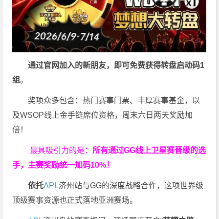
通过官网加入的新朋友，即可免费获得转盘启动码
1
组
。
奖项众多包含：热门赛事门票、丰厚赛事基金，以
及WSOP线上金手链席位资格，
周末六日两天奖励加
倍！
最具吸引力的是：
所有通过
GG
线上卫星赛晋级的选
手，主赛奖励统一加码
10%
！
依托
APL
济州站与GG的深度战略合作，这项世界级
顶级赛事资源也正式落地亚洲赛场。