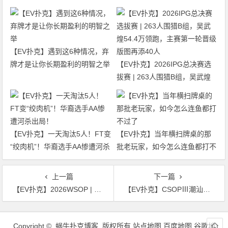
【EV扑克】遇到这6种情况，弃
牌才是让你长期盈利的明智之举
【EV扑克】2026IPG总决赛选
拔赛 | 263人围猎B组，吴武煌
54.4万领跑，主赛第一轮晋级版
图再添40人
【EV扑克】一天淘汰5人！FT变
【EV扑克】当年横扫牌桌的那
“绞肉机”！华裔选手AA惨遭河杀
批老玩家，如今怎么连鱼都打不
出局！
过了
上一篇
下一篇
【EV扑克】2026WSOP | 华人牌手闪耀赛场：Pete Chen、陈星维、Yibo Song杀入决赛桌；主赛事多名国人高分晋级
【EV扑克】CSOPⅢ潮汕站主赛C/D组收官：邱畅、吴津分领两组，主赛第二轮7月6日开战
文
章
Copyright © 蜗牛扑克博客 版权所有
站点地图
百度地图
谷歌地