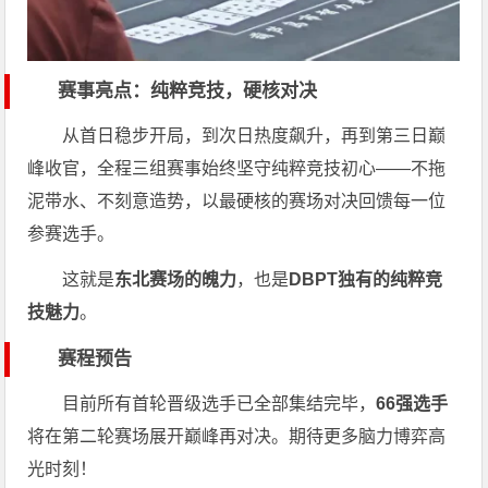
赛事亮点：纯粹竞技，硬核对决
从首日稳步开局，到次日热度飙升，再到第三日巅
峰收官，全程三组赛事始终坚守纯粹竞技初心——不拖
泥带水、不刻意造势，以最硬核的赛场对决回馈每一位
参赛选手。
这就是
东北赛场的魄力
，也是
DBPT独有的纯粹竞
技魅力
。
赛程预告
目前所有首轮晋级选手已全部集结完毕，
66强选手
将在第二轮赛场展开巅峰再对决。期待更多脑力博弈高
光时刻！