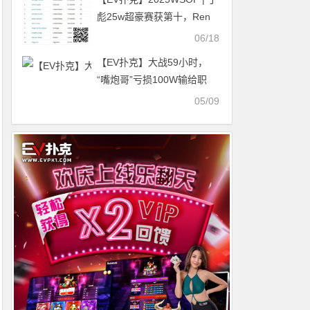
彪25w超豪赛获第十，Ren
Lin、徐强赛事50前十晋级
06/18
Day2
【EV扑克】大战59小时，
“嘴炮哥”亏损100W输给职
牌，接下来盖哥出场？
05/09