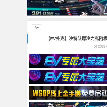
A+
【EV扑克】沙特队爆冷力克阿根
2022