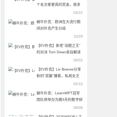
个名次拿更高的奖金，很多
人的想法是错的
04/22
蜗牛扑克：欧洲在大流行期
间对扑克产生分歧 ​
10/28
【EV扑克】新老“话题之王”
的对决 Tom Dwan亲自解读
310w美金底池发生的心路历
06/02
程
【EV扑克】Liv Boeree分享
新的“双赢”播客，私局女王
莫莉被安排为第一位嘉宾
05/15
蜗牛扑克：LearnWPT冠军
团队将举办为期3天的数字研
讨会
09/08
【EV扑克】2025WSOP | 丁