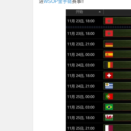
进
WSOP金手链
赛事!!