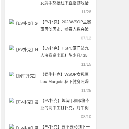
女牌手怒批线下直播游戏恰
烂钱
11/28
【EV扑克】2023WSOP主赛
事再创历史，参赛人数突破
一万人！金戒指百Ｗ迷你主
07/12
赛重磅登场
【EV扑克】HSPC厦门站九
人决赛桌出现！陈少凡435
万记分牌携手其他8人明日热
11/15
战决赛桌！一起见证新王加
【蜗牛扑克】WSOP女冠军
冕！
Leo Margets 私下健身照曝
光
11/25
【EV扑克】趣闻 | 和即将毕
业的高中生打扑克，丹牛树
立了好榜样
08/10
【EV扑克】要不要苟到下一