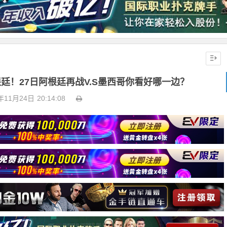
廷！27日阿根廷再战V.S墨西哥你看好哪一边？
年11月24日
20:14:08