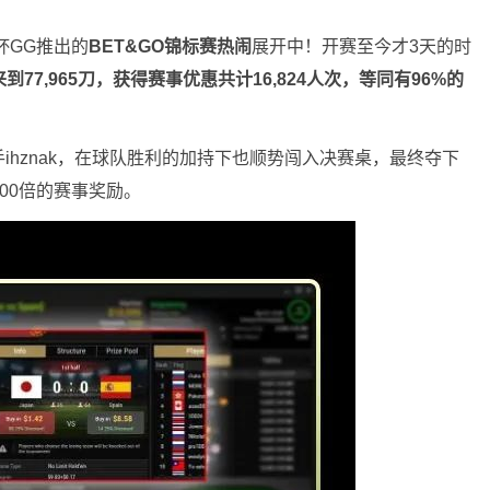
杯GG推出的
BET&GO
锦标赛热闹
展开中！开赛至今才3天的时
到77,965刀，获得赛事优惠共计16,824人次，等同有96%的
ihznak，在球队胜利的加持下也顺势闯入决赛桌，最终夺下
100倍的赛事奖励。