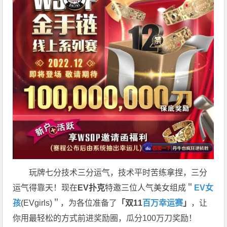
玩牌七分技术三分运气，技术平时苦练拿捏，三分
运气得靠天！现在
EV扑克
特邀三位人气美女组成＂
EV女
孩
(EVgirls)＂，为各位准备了
「双11
百万幸运赛
」
，让
你用最轻松的方式前进奖励圈，瓜分100万刀奖励！