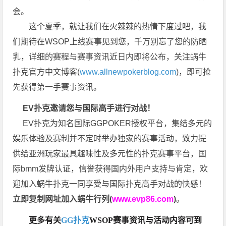
会。
这个夏季，就让我们在火辣辣的热情下度过吧，我
们期待在WSOP上线赛事见到您，千万别忘了您的防晒
乳，详细的赛程与赛事资讯近日内即将公布，关注蜗牛
扑克官方中文博客(
www.allnewpokerblog.com
)，即可抢
先获得第一手赛事资讯。
EV扑克邀请您与国际高手进行对战！
EV扑克为知名国际GGPOKER授权平台，集结多元的
娱乐体验及赛制并不定时举办独家的赛事活动，致力提
供给亚洲玩家最具趣味性及多元性的扑克赛事平台，国
际bmm发牌认证，信誉获得国内外用户支持与肯定，欢
迎加入蜗牛扑克一同享受与国际扑克高手对战的快感！
立即复制网址加入蜗牛行列(
www.evp86.com
)
。
更多有关
GG扑克
WSOP
赛事资讯与活动内容可到