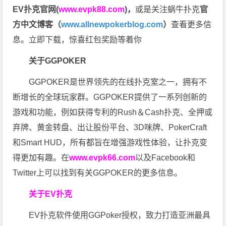
EV扑克官网(
www.evpk88.com
)
，
或是关注蜗牛扑克
官
方中文博客（
www.allnewpokerblog.com
）
查看更多信
息。立即下载，惊喜红包奖励等着你
关于GGPOKER
GGPOKER是世界领先的在线扑克室之一，拥有不
断增长的全球玩家群。GGPOKER提供了一系列创新的
游戏和功能，例如获得专利的Rush＆Cash扑克、全押或
弃牌、黄金转盘、出让股份平台、3D咪牌、PokerCraft
和Smart HUD，所有都旨在增强游戏性体验，让扑克变
得更加有趣。在
www.evpk66.com
以及Facebook和
Twitter上可以找到有关GGPOKER的更多信息。
关于EV扑克
EV扑克软件使用GGPoker授权，致力打造亚洲最具