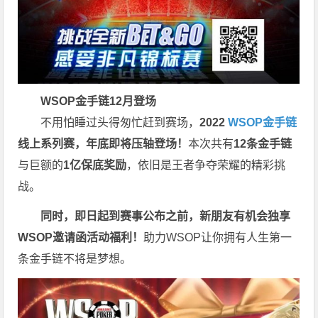
WSOP金手链
12月登场
不用怕睡过头得匆忙赶到赛场，
2022
WSOP金手链
线上系列赛，年底即将压轴登场！
本次共有
12条金手链
与巨额的
1亿保底奖励
，依旧是王者争夺荣耀的精彩挑
战。
同时，即日起到赛事公布之前，新朋友有机会独享
WSOP邀请函活动福利！
助力WSOP让你拥有人生第一
条金手链不将是梦想。