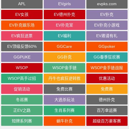
APL
EVgirls
evpks.com
EV女孩
EV德州扑克
EV扑克
EV扑克娱乐场
EV扑克室
EV扑克小游戏
EV疯狂送票
EV福利
EV邀请有礼
EV顶级反馈60%
GGCare
GGpoker
GGPUKE
GG扑克
GG春季狂欢赛
WSOP
WSOP金手链
WSOP金手链战报
WSOP高手过招
丹牛也疯狂逆转胜
优惠活动
促销活动
免费比赛
免费赛
冬巡赛
大逃杀玩法
德州扑克
正EV之路
生肖系列赛
百万幸运赛
短牌系列赛
蜗牛扑克
超级百万豪客赛