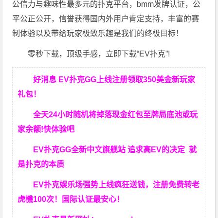
公信力与趣味性最多元的扑克平台，bmm发牌认证，公
平公正公开，信誉获得国内外用户肯定支持，丰富的赛
制体验以及带给玩家极致乐趣是我们的终极目标！
零秒下载，顶级手感，立即下载“EV扑克”!
好消息 EV扑克GG上线注册领取350美金新玩家
礼包！
全天24小时随机将掉落现金红包至牌局底池或玩
家余额!快体验吧
EV扑克GG
全新中文旗舰站
追求高EV
的决定
就
是扑克的本质
EV扑克娱乐场强势上线疯狂送钱，注册免费转老
虎機100次！国际认证最安心！