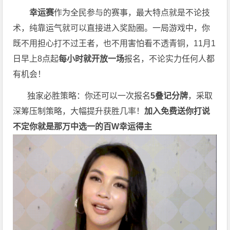
幸运赛
作为全民参与的赛事，最大特点就是不论技
术，纯靠运气就可以直接进入奖励圈。一局游戏中，你
既不用担心打不过王者，也不用害怕看不透青铜，11月1
日早上8点起
每小时就开放一场
报名，不论实力任何人都
有机会！
独家必胜策略：你还可以一次报名
5叠记分牌
，采取
深筹压制策略，大幅提升获胜几率！
加入免费送你打
说
不定你就是那万中选一的
百W幸运得主