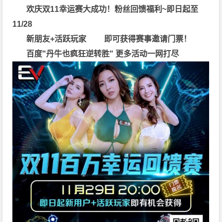
欢庆双11幸运赛大成功！粉丝回馈福利~即日起至
11/28
新朋友+活跃玩家 即可获得赛事邀请门票！
百度"
丹牛也疯狂逆转胜
"
更多
活动一网打尽