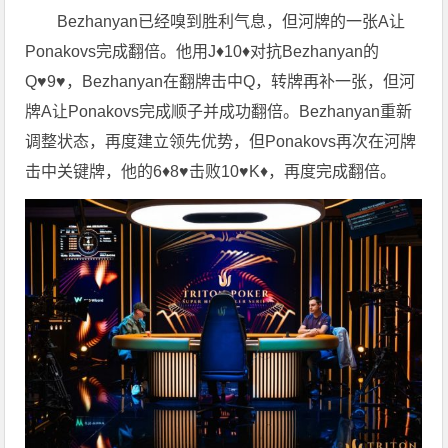
Bezhanyan已经嗅到胜利气息，但河牌的一张A让
Ponakovs完成翻倍。他用J♦10♦对抗Bezhanyan的
Q♥9♥，Bezhanyan在翻牌击中Q，转牌再补一张，但河
牌A让Ponakovs完成顺子并成功翻倍。Bezhanyan重新
调整状态，再度建立领先优势，但Ponakovs再次在河牌
击中关键牌，他的6♦8♥击败10♥K♦，再度完成翻倍。