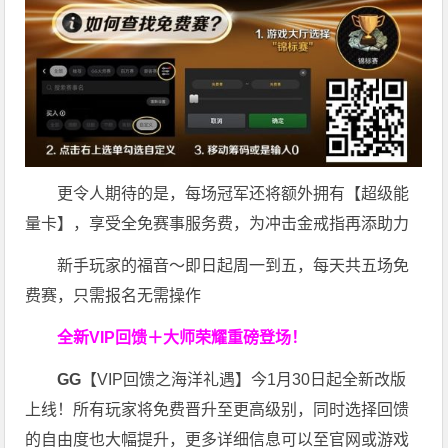
更令人期待的是，每场冠军还将额外拥有【超级能
量卡】，享受全免赛事服务费，为冲击金戒指再添助力
新手玩家的福音～即日起周一到五，每天共五场免
费赛，只需报名无需操作
全新VIP回馈＋大师荣耀
重磅登场！
GG
【VIP回馈之海洋礼遇】今1月30日起全新改版
上线！所有玩家将免费晋升至更高级别，同时选择回馈
的自由度也大幅提升，更多详细信息可以至官网或游戏