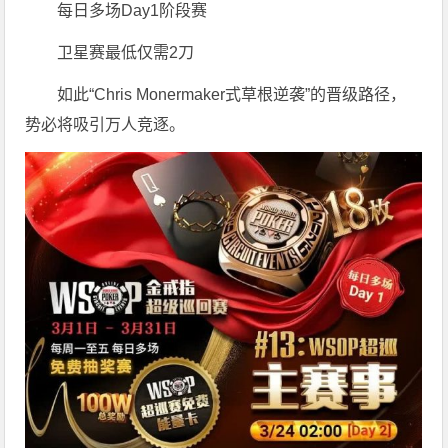
每日多场Day1阶段赛
卫星赛最低仅需2刀
如此“Chris Monermaker式草根逆袭”的晋级路径，
势必将吸引万人竞逐。