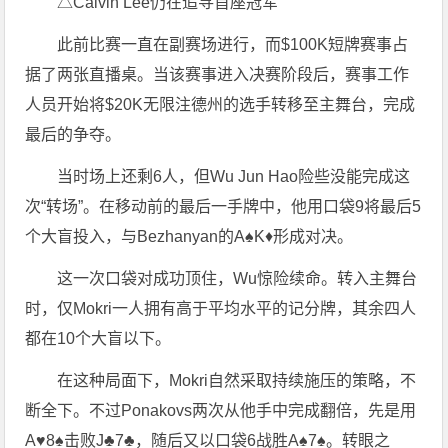
△Calvin Lee仍在追寻首座冠军
此前比赛一直在副赛场进行，而$100K短牌赛事占
据了两张直播桌。当该赛事进入决赛阶段后，赛事工作
人员开始将$20K无限注德州的选手转移至主舞台，完成
最后的争夺。
当时场上还剩6人，但Wu Jun Hao险些没能完成这
次“转场”。在移动前的最后一手牌中，他用口袋9将最后5
个大盲投入，与Bezhanyan的A♠K♦形成对决。
这一次口袋对成功顶住，Wu惊险续命。转入主舞台
时，仅Mokri一人拥有高于平均水平的记分牌，其余四人
都在10个大盲以下。
在这种局面下，Mokri自然采取持续施压的策略，不
断全下。不过Ponakovs两次从他手中完成翻倍，先是用
A♥8♠击败J♣7♣，随后又以口袋6战胜A♠7♠。转眼之