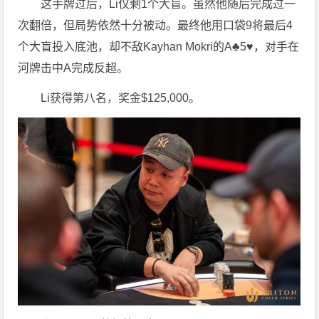
这手牌过后，Li仅剩1个大盲。虽然他随后完成过一
次翻倍，但局势依然十分被动。最终他用口袋9将最后4
个大盲投入底池，却不敌Kayhan Mokri的A♣5♥，对手在
河牌击中A完成反超。
Li获得第八名，奖金$125,000。