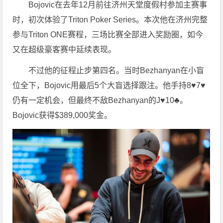
Bojovic在去年12月前往济州天堂度假村参加主赛事
时，初次体验了Triton Poker Series。本次他在济州完整
参与Triton ONE赛程，三场比赛全部进入奖励圈，如今
又在超级豪客赛中延续表现。
不过他的征程止步第四名。当时Bezhanyan在小盲
位全下，Bojovic用最后5个大盲选择跟注。他手持8♥7♥
仍有一定机会，但最终不敌Bezhanyan的J♥10♣。
Bojovic获得$389,000奖金。