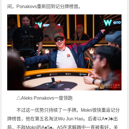
间，Ponakovs重新回到记分牌榜首。
△Aleks Ponakovs一度领跑
不过这一优势只持续了一手牌。Mokri很快重返记分
牌榜首，他在第五名淘汰Wu Jun Hao。后者以A♥J♣出
局，不敌Mokri的A♠5♠。A5在求解器中一直被看好，关