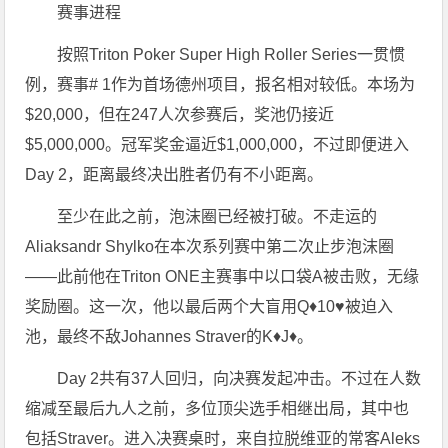
赛事进程
按照Triton Poker Super High Roller Series一贯惯
例，赛事# 1作为首场德州项目，报名相对较低。本场为
$20,000，但在247人次参赛后，奖池仍接近
$5,000,000。冠军奖金逼近$1,000,000，不过即便进入
Day 2，距离最终决出胜者仍有不小距离。
至少在此之前，泡沫圈已经被打破。不走运的
Aliaksandr Shylko在本次系列赛中第二次止步泡沫圈
——此前他在Triton ONE主赛事中以口袋A被击败，无缘
奖励圈。这一次，他以最后两个大盲用Q♦10♥被迫入
池，最终不敌Johannes Straver的K♦J♦。
Day 2共有37人回归，向决赛发起冲击。不过在人数
缩减至最后九人之前，多位顶尖选手相继出局，其中也
包括Straver。进入决赛桌时，来自拉脱维亚的常客Aleks