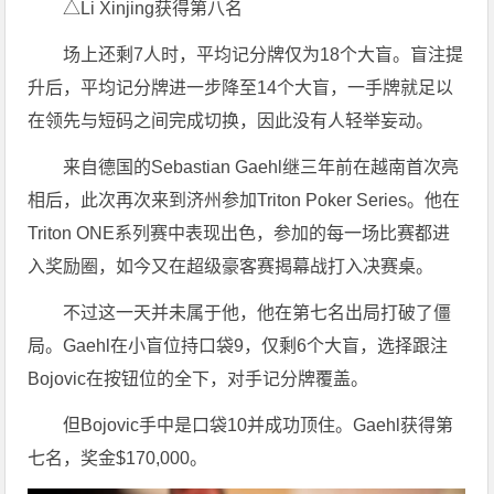
△Li Xinjing获得第八名
场上还剩7人时，平均记分牌仅为18个大盲。盲注提
升后，平均记分牌进一步降至14个大盲，一手牌就足以
在领先与短码之间完成切换，因此没有人轻举妄动。
来自德国的Sebastian Gaehl继三年前在越南首次亮
相后，此次再次来到济州参加Triton Poker Series。他在
Triton ONE系列赛中表现出色，参加的每一场比赛都进
入奖励圈，如今又在超级豪客赛揭幕战打入决赛桌。
不过这一天并未属于他，他在第七名出局打破了僵
局。Gaehl在小盲位持口袋9，仅剩6个大盲，选择跟注
Bojovic在按钮位的全下，对手记分牌覆盖。
但Bojovic手中是口袋10并成功顶住。Gaehl获得第
七名，奖金$170,000。