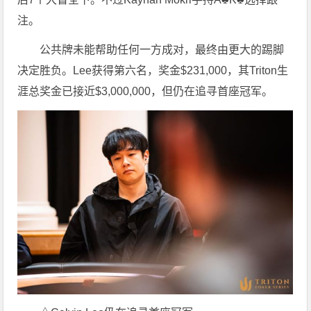
注。
公共牌未能帮助任何一方成对，最终由更大的踢脚
决定胜负。Lee获得第六名，奖金$231,000，其Triton生
涯总奖金已接近$3,000,000，但仍在追寻首座冠军。