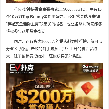
重头戏“
神秘赏金主赛事
”献上500万刀GTD，更有
10
个
10
万刀
Top Bounty
等你来争夺。另外“
赏金热身赛
”与
“
神秘赏金迷你主赛
”较亲民的报名，也让各级别玩家能够
轻松参与这场赏金盛宴。
同时，还有高达100万刀的
猎人战力排行榜
，每日瓜
分40K+奖励。击败的对手越多，排名上升的机会就越
大，除了锦标赛成绩外，还能获得额外奖励。