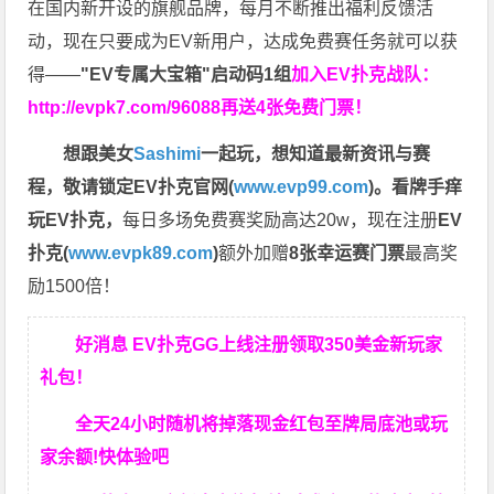
在国内新开设的旗舰品牌，每月不断推出福利反馈活
动，现在只要成为EV新用户，达成免费赛任务就可以获
得——
"EV专属大宝箱"启动码1组
加入EV扑克战队：
http://evpk7.com/96088
再送4张免费门票！
想跟美女
Sashimi
一起玩，
想知道最新资讯与赛
程，
敬请锁定EV扑克官网(
www.evp99.com
)。
看牌手痒
玩EV扑克，
每日多场免费赛奖励高达20w，现在注册
EV
扑克(
www.evpk89.com
)
额外加赠
8张幸运赛门票
最高奖
励1500倍！
好消息 EV扑克GG上线注册领取350美金新玩家
礼包！
全天24小时随机将掉落现金红包至牌局底池或玩
家余额!快体验吧