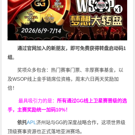
通过官网加入的新朋友，即可免费获得转盘启动码
1
组
。
奖项众多包含：热门赛事门票、丰厚赛事基金，以
及WSOP线上金手链席位资格，
周末六日两天奖励加
倍！
最具吸引力的是：
所有通过
GG
线上卫星赛晋级的选
手，主赛奖励统一加码
10%
！
依托
APL
济州站与GG的深度战略合作，这项世界级
顶级赛事资源也正式落地亚洲赛场。