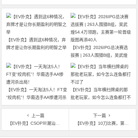
【EV扑克】遇到这6种情况，弃
牌才是让你长期盈利的明智之举
【EV扑克】2026IPG总决赛选
拔赛 | 263人围猎B组，吴武煌
54.4万领跑，主赛第一轮晋级版
图再添40人
【EV扑克】一天淘汰5人！FT变
【EV扑克】当年横扫牌桌的那
“绞肉机”！华裔选手AA惨遭河杀
批老玩家，如今怎么连鱼都打不
出局！
过了
上一篇
下一篇
【EV扑克】CSOPⅢ潮汕站主赛C/D组收官：邱畅、吴津分领两组，主赛第二轮7月6日开战
【EV扑克】10刀比赛，第6,309名…中国选手Fu Jiahao竟斩获超过2,200倍的惊人“神秘赏金”回报！
文