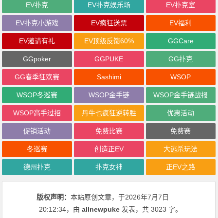
EV扑克
EV扑克娱乐场
EV扑克室
EV扑克小游戏
EV疯狂送票
EV福利
EV邀请有礼
EV顶级反馈60%
GGCare
GGpoker
GGPUKE
GG扑克
GG春季狂欢赛
Sashimi
WSOP
WSOP冬巡赛
WSOP金手链
WSOP金手链战报
WSOP高手过招
丹牛也疯狂逆转胜
优惠活动
促销活动
免费比赛
免费赛
冬巡赛
创造正EV
大逃杀玩法
德州扑克
扑克女神
正EV之路
版权声明：
本站原创文章，于2026年7月7日
20:12:34
，由
allnewpuke
发表，共 3023 字。