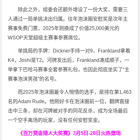
除此之外，组委会还额外增设了一份大奖，需要三
人通过一局单挑决出归属。往年泡沫圈安慰奖是次年主
赛事免费门票，2025年则换成了价值25,000美元的
WSOP天堂超级主赛事参赛席位。
单挑局的手牌：Dickner手持一对9，Frankland拿着
K4，Joshi是T2。河牌发出后，Frankland凑成顺子，一
举拿下巴哈马赛事全套参赛礼包，也因此彻底坐实了“主
赛事泡沫男孩”的名号。
而2025年泡沫圈最令人惋惜的选手，是排在第1,463
名的Adam Rude。他刚好卡在泡沫圈前一位，翻牌直接
击中三条，却在河牌被对手的同花反杀，成为全场最后
一个空手离场的玩家，没有任何安慰奖金。
《百万赏金猎人大奖赛》
7月5日-28日火热登场