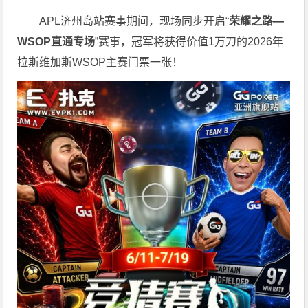
APL济州岛站赛事期间，现场同步开启“
荣耀之路
—
WSOP
直通专场
”赛事，冠军将获得价值1万刀的2026年
拉斯维加斯WSOP主赛门票一张！