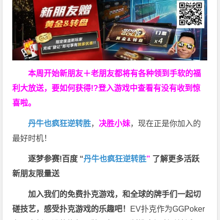
本周开始新朋友＋老朋友都将有各种领到手软的福
利大放送，要如何获得!?登入游戏中查看有没有收到惊
喜啦。
丹牛也疯狂逆转胜
，
决胜小妹
，现在正是你加入的
最好时机！
逐梦参赛!百度 “
丹牛也疯狂逆转胜
”
了解更多
活跃
新朋友限量送
加入我们的免费扑克游戏，和全球的牌手们一起切
磋技艺，感受扑克游戏的乐趣吧！
EV扑克作为GGPoker