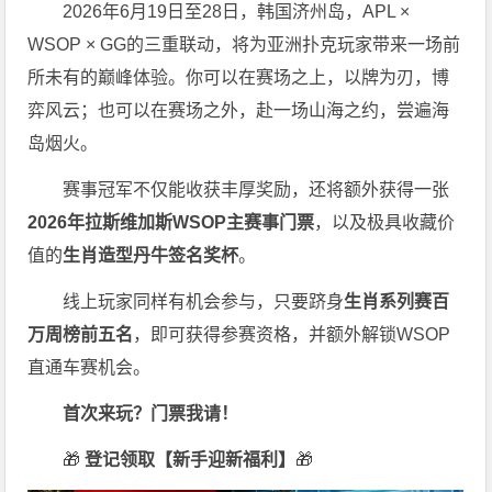
2026年6月19日至28日，韩国济州岛，APL ×
WSOP × GG的三重联动，将为亚洲扑克玩家带来一场前
所未有的巅峰体验。
你可以在赛场之上，以牌为刃，博
弈风云；也可以在赛场之外，赴一场山海之约，尝遍海
岛烟火。
赛事冠军不仅能收获丰厚奖励，还将额外获得一张
2026
年拉斯维加斯
WSOP
主赛事门票
，以及极具收藏价
值的
生肖造型丹牛签名奖杯
。
线上玩家同样有机会参与，只要跻身
生肖系列赛百
万周榜前五名
，即可获得参赛资格，并额外解锁WSOP
直通车赛机会。
首次来玩？门票我请！
🎁
登记领取【新手迎新福利】
🎁