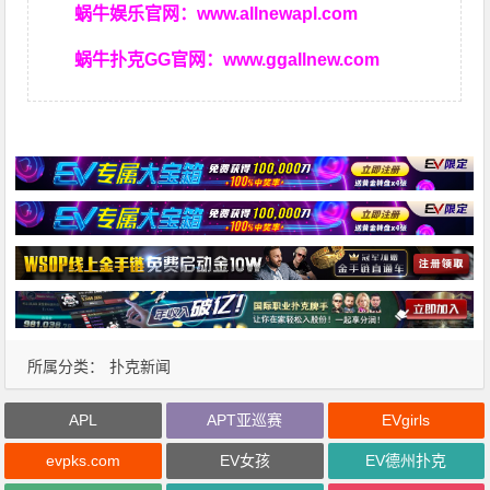
蜗牛娱乐官网：
www.allnewapl.com
蜗牛扑克GG官网：
www.ggallnew.com
所属分类：
扑克新闻
APL
APT亚巡赛
EVgirls
evpks.com
EV女孩
EV德州扑克