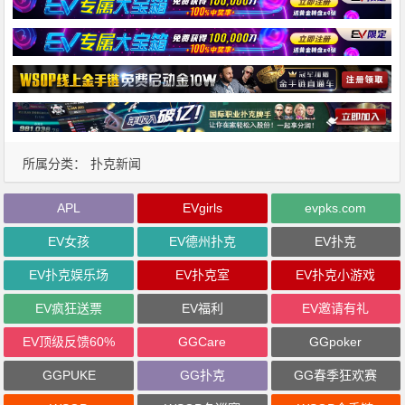
所属分类：
扑克新闻
APL
EVgirls
evpks.com
EV女孩
EV德州扑克
EV扑克
EV扑克娱乐场
EV扑克室
EV扑克小游戏
EV疯狂送票
EV福利
EV邀请有礼
EV顶级反馈60%
GGCare
GGpoker
GGPUKE
GG扑克
GG春季狂欢赛