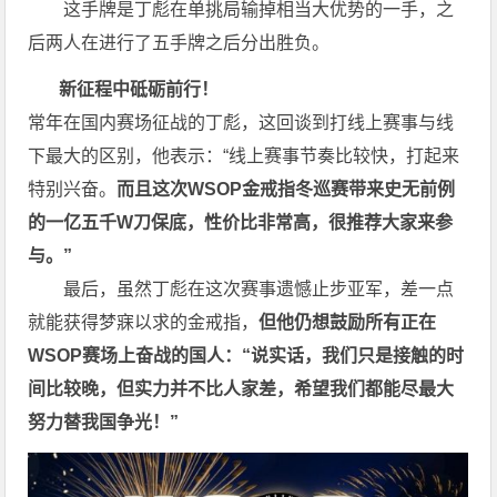
这手牌是丁彪在单挑局输掉相当大优势的一手，之
后两人在进行了五手牌之后分出胜负。
新征程中砥砺前行！
常年在国内赛场征战的丁彪，这回谈到打线上赛事与线
下最大的区别，他表示：“线上赛事节奏比较快，打起来
特别兴奋。
而且这次WSOP金戒指冬巡赛带来史无前例
的一亿五千W刀保底，性价比非常高，很推荐大家来参
与。”
最后，虽然丁彪在这次赛事遗憾止步亚军，差一点
就能获得梦寐以求的金戒指，
但他仍想鼓励所有正在
WSOP赛场上奋战的国人：“说实话，我们只是接触的时
间比较晚，但实力并不比人家差，希望我们都能尽最大
努力替我国争光！”