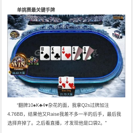
单挑赛最关键手牌
“翻牌10♠K♣4♥杂花的面，我拿Q2s过牌加注
4.76BB，结果他又Raise我差不多一半的后手，最后我
选择弃掉了。之后看直播，才发现他是口袋2。”