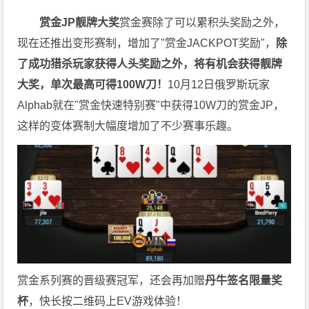
赏金JP
靓牌大奖
赏金赛除了可以累积头奖励之外，
现在还推出变形赛制，增加了"赏金JACKPOT奖励"，
除
了成功猎杀玩家获得人头奖励之外，将有机会获得靓牌
大奖，单次最高可得100W刀！
10月12日俄罗斯玩家
Alphab就在"赏金快速特别赛"中获得10W刀的赏金JP，
这样的变体赛制大幅度增加了不少赛事乐趣。
赏金系列赛的晋级赛冠军，还会再加赠
丹牛签名限量奖
杯
，快长按二维码上EV游戏体验！