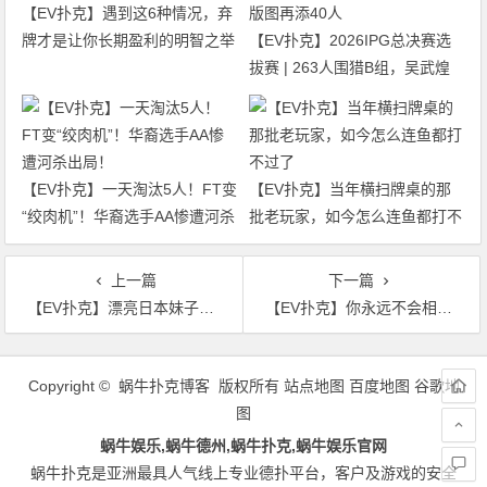
【EV扑克】遇到这6种情况，弃
牌才是让你长期盈利的明智之举
【EV扑克】2026IPG总决赛选
拔赛 | 263人围猎B组，吴武煌
54.4万领跑，主赛第一轮晋级版
图再添40人
【EV扑克】一天淘汰5人！FT变
【EV扑克】当年横扫牌桌的那
“绞肉机”！华裔选手AA惨遭河杀
批老玩家，如今怎么连鱼都打不
出局！
过了
上一篇
下一篇
【EV扑克】漂亮日本妹子在HCL露大胸脯子，故意的就算了，还是假胸？
【EV扑克】你永远不会相信内马尔的狗叫什么…
文
章
Copyright © 蜗牛扑克博客 版权所有
站点地图
百度地图
谷歌地
导
图
航
蜗牛娱乐,蜗牛德州,蜗牛扑克,蜗牛娱乐官网
蜗牛扑克是亚洲最具人气线上专业德扑平台，客户及游戏的安全