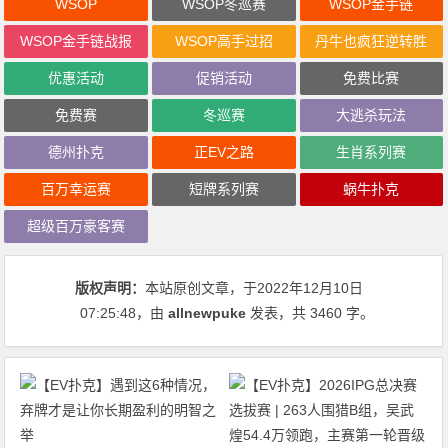
WSOP
WSOP冬巡赛
WSOP金手链
WSOP金手链战报
WSOP高手过招
丹牛也疯狂逆转胜
优惠活动
促销活动
免费比赛
免费赛
冬巡赛
大逃杀玩法
德州扑克
正EV之路
生肖系列赛
百万幸运赛
短牌系列赛
蜗牛扑克
超级百万豪客赛
版权声明：
本站原创文章，于2022年12月10日
07:25:48
，由
allnewpuke
发表，共 3460 字。