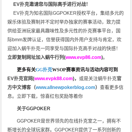
EV扑克邀请您与国际高手进行对战！
EV扑克为知名国际GGPOKER授权平台，集结多元的
娱乐体验及赛制并不定时举办独家的赛事活动，致力提
供给亚洲玩家最具趣味性及多元性的扑克赛事平台，国
际bmm发牌认证，信誉获得国内外用户支持与肯定，欢
迎加入蜗牛扑克一同享受与国际扑克高手对战的快感！
立即复制网址加入蜗牛行列(
www.evp86.com
)
。
更多有关
GG扑克
WSOP
赛事资讯与活动内容可到
EV扑克官网(
www.evpk88.com
)
，
或是关注蜗牛扑克
官
方中文博客（
www.allnewpokerblog.com
）
查看更多信
息。立即下载，惊喜红包奖励等着你
关于GGPOKER
GGPOKER是世界领先的在线扑克室之一，拥有不
断增长的全球玩家群。GGPOKER提供了一系列创新的