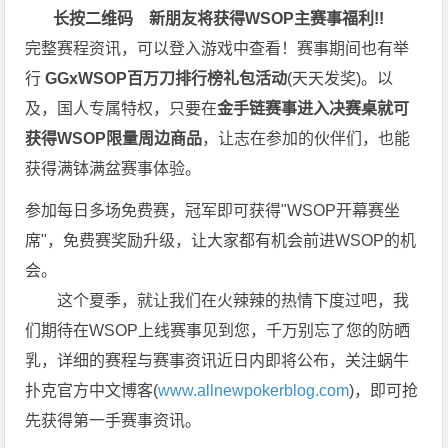
长按二维码
新朋友将获得WSOP主赛事福利!!
完整赛程资讯，可以登入游戏中查看！赛事期间也有举
行
GGxWSOP百万刀排行榜礼包活动
(天天发奖)。以
及，国人专属特权，只要在
金手链赛事进入决赛桌就可
获得WSOP限量周边商品
，让志在参加的伙伴们，也能
获得满钵满盆赛事体验。
参加每日多场免费赛，冠军即可获得"WSOP开幕赛坐
席"，免费赛奖励升级，让大家都有机会前进WSOP的机
会。
这个夏季，就让我们在火辣辣的热情下度过吧，我
们期待在WSOP上线赛事见到您，千万别忘了您的防晒
乳，详细的赛程与赛事资讯近日内即将公布，关注蜗牛
扑克官方中文博客(
www.allnewpokerblog.com
)，即可抢
先获得第一手赛事资讯。