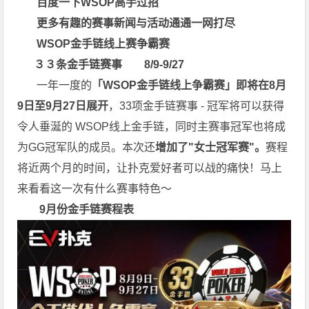
百度一下
WSOP高手过招
更多有趣
的
赛事新闻与活动通通一网打尽
WSOP金手链
线上赛争霸赛
３３条金手链赛事 8/9-9/27
一年一度的
「WSOP
金手链线上争霸赛
」
即将在8
月
9
日至9
月27
日展开
，33项金手链赛事 - 冠军将可以获得
令人垂涎的 WSOP线上金手链，同时主赛事冠军也将成
为GG冠军队的成员。本次还
增加了"女士冠军赛"。
赛程
将近两个月的时间，让扑克爱好者可以战的痛快！马上
来看看这一次有什么赛事特色～
9月份金手链赛程表