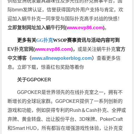
供给亚洲玩家最具趣味性及多元性的扑克赛事平台，国
际bmm发牌认证，信誉获得国内外用户支持与肯定，欢
迎加入蜗牛扑克一同享受与国际扑克高手对战的快感！
立即复制网址加入蜗牛行列(
www.evp86.com
)
。
更多有关
GG扑克
WSOP
赛事资讯与活动内容可到
EV扑克官网(
www.evp86.com
)
，
或是关注蜗牛扑克
官方
中文博客（
www.allnewpokerblog.com
）
查看更多信
息。立即下载，惊喜红包奖励等着你
关于GGPOKER
GGPOKER是世界领先的在线扑克室之一，拥有不
断增长的全球玩家群。GGPOKER提供了一系列创新的
游戏和功能，例如获得专利的Rush＆Cash扑克、全押或
弃牌、黄金转盘、出让股份平台、3D咪牌、PokerCraft
和Smart HUD，所有都旨在增强游戏性体验，让扑克变