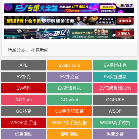
所属分类：
扑克新闻
APL
evpks.com
EV德州扑克
EV扑克
EV扑克室
EV疯狂送票
EV福利
EV邀请有礼
EV顶级反馈60%
GGCare
GGpoker
GGPUKE
GG扑克
GG春季狂欢赛
WSOP
WSOP金手链
WSOP金手链战报
WSOP高手过招
优惠活动
促销活动
免费比赛