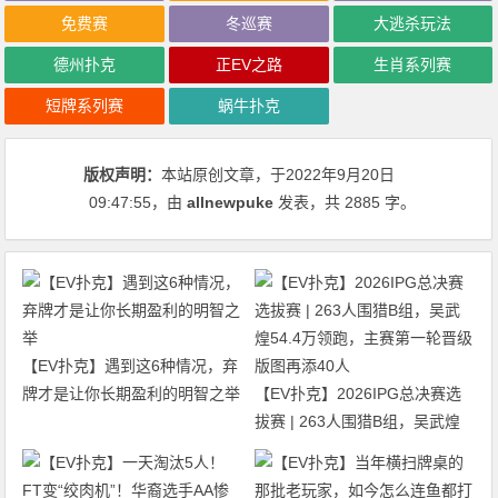
免费赛
冬巡赛
大逃杀玩法
德州扑克
正EV之路
生肖系列赛
短牌系列赛
蜗牛扑克
版权声明：
本站原创文章，于2022年9月20日
09:47:55
，由
allnewpuke
发表，共 2885 字。
【EV扑克】遇到这6种情况，弃
牌才是让你长期盈利的明智之举
【EV扑克】2026IPG总决赛选
拔赛 | 263人围猎B组，吴武煌
54.4万领跑，主赛第一轮晋级版
图再添40人