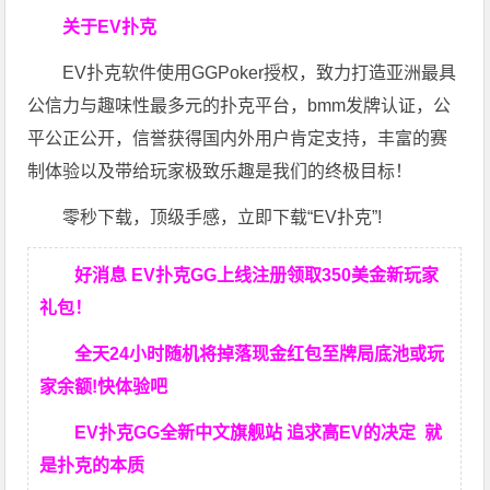
关于EV扑克
EV扑克软件使用GGPoker授权，致力打造亚洲最具
公信力与趣味性最多元的扑克平台，bmm发牌认证，公
平公正公开，信誉获得国内外用户肯定支持，丰富的赛
制体验以及带给玩家极致乐趣是我们的终极目标！
零秒下载，顶级手感，立即下载“EV扑克”!
好消息 EV扑克GG上线注册领取350美金新玩家
礼包！
全天24小时随机将掉落现金红包至牌局底池或玩
家余额!快体验吧
EV扑克GG
全新中文旗舰站
追求高EV
的决定
就
是扑克的本质