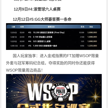
12月9日#4:滚雪球六人桌赛
12月12日#5:GG大师豪客赛一条命
国人玩家独享：进入金戒指赛的FT加赠WSOP限量
外套与冠军筹码纪念组，夺得奖励的同时你还能获得
WSOP限量周边商品！