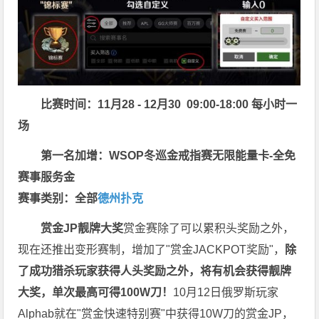
比赛时间：11月28 - 12月30 09:00-18:00 每小时一
场
第一名加增：WSOP冬巡金戒指赛无限能量卡-全免
赛事服务金
赛事类别：全部
德州扑克
赏金JP
靓牌大奖
赏金赛除了可以累积头奖励之外，
现在还推出变形赛制，增加了"赏金JACKPOT奖励"，
除
了成功猎杀玩家获得人头奖励之外，将有机会获得靓牌
大奖，单次最高可得100W刀！
10月12日俄罗斯玩家
Alphab就在"赏金快速特别赛"中获得10W刀的赏金JP，