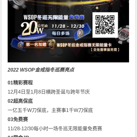
2022 WSOP金戒指冬巡赛亮点
0
1
精彩赛程
12月4日至1月8日横跨圣诞与跨年节庆
0
2
超高保底
一亿五千W刀保底，主赛事1千W刀保底
0
3
免费赛
11/28-12/30每小时一场冬巡无限能量免费赛