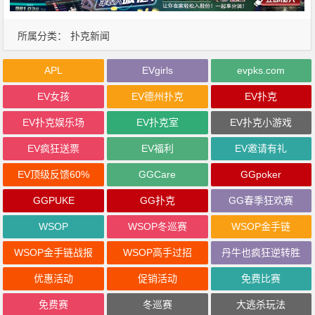
所属分类：
扑克新闻
APL
EVgirls
evpks.com
EV女孩
EV德州扑克
EV扑克
EV扑克娱乐场
EV扑克室
EV扑克小游戏
EV疯狂送票
EV福利
EV邀请有礼
EV顶级反馈60%
GGCare
GGpoker
GGPUKE
GG扑克
GG春季狂欢赛
WSOP
WSOP冬巡赛
WSOP金手链
WSOP金手链战报
WSOP高手过招
丹牛也疯狂逆转胜
优惠活动
促销活动
免费比赛
免费赛
冬巡赛
大逃杀玩法