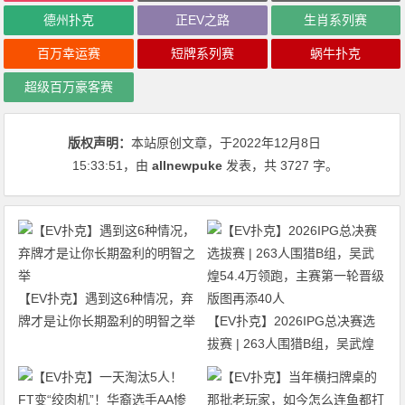
德州扑克
正EV之路
生肖系列赛
百万幸运赛
短牌系列赛
蜗牛扑克
超级百万豪客赛
版权声明：
本站原创文章，于2022年12月8日
15:33:51
，由
allnewpuke
发表，共 3727 字。
【EV扑克】遇到这6种情况，弃
牌才是让你长期盈利的明智之举
【EV扑克】2026IPG总决赛选
拔赛 | 263人围猎B组，吴武煌
54.4万领跑，主赛第一轮晋级版
图再添40人