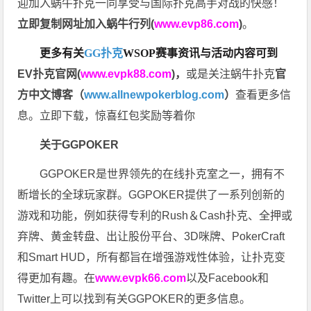
迎加入蜗牛扑克一同享受与国际扑克高手对战的快感！
立即复制网址加入蜗牛行列(
www.evp86.com
)
。
更多有关
GG扑克
WSOP
赛事资讯与活动内容可到
EV扑克官网(
www.evpk88.com
)
，
或是关注蜗牛扑克
官
方中文博客（
www.allnewpokerblog.com
）
查看更多信
息。立即下载，惊喜红包奖励等着你
关于GGPOKER
GGPOKER是世界领先的在线扑克室之一，拥有不
断增长的全球玩家群。GGPOKER提供了一系列创新的
游戏和功能，例如获得专利的Rush＆Cash扑克、全押或
弃牌、黄金转盘、出让股份平台、3D咪牌、PokerCraft
和Smart HUD，所有都旨在增强游戏性体验，让扑克变
得更加有趣。在
www.evpk66.com
以及Facebook和
Twitter上可以找到有关GGPOKER的更多信息。