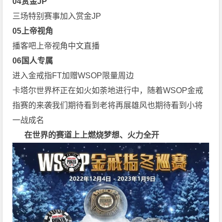
0
4
赏金JP
三场特别赛事加入赏金JP
0
5
上帝视角
播客吧上帝视角中文直播
0
6
国人专属
进入金戒指FT加赠WSOP限量周边
卡塔尔世界杯正在如火如荼地进行中，随着WSOP金戒
指赛的来袭我们期待看到老将再展雄风也期待看到小将
一战成名
在世界的赛道上上
燃烧梦想、火力全开