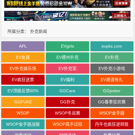
所属分类：
扑克新闻
APL
EVgirls
evpks.com
EV女孩
EV德州扑克
EV扑克
EV扑克娱乐场
EV扑克室
EV扑克小游戏
EV疯狂送票
EV福利
EV邀请有礼
EV顶级反馈60%
GGCare
GGpoker
GGPUKE
GG扑克
GG春季狂欢赛
WSOP
WSOP冬巡赛
WSOP金手链
WSOP金手链战报
WSOP高手过招
丹牛也疯狂逆转胜