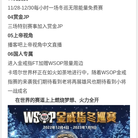
11/28-12/30每小时一场冬巡无限能量免费赛
0
4
赏金JP
三场特别赛事加入赏金JP
0
5
上帝视角
播客吧上帝视角中文直播
0
6
国人专属
进入金戒指FT加赠WSOP限量周边
卡塔尔世界杯正在如火如荼地进行中，随着WSOP金戒
指赛的来袭我们期待看到老将再展雄风也期待看到小将
一战成名
在世界的赛道上上
燃烧梦想、火力全开