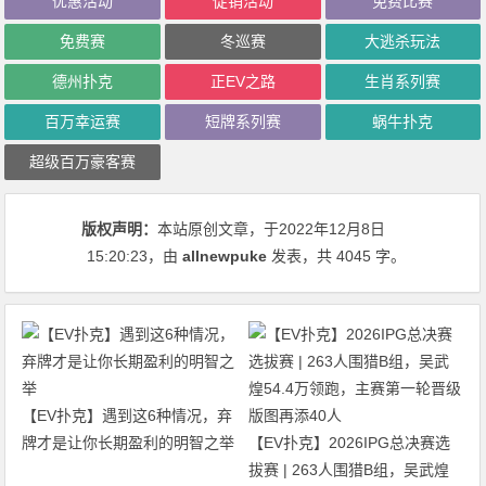
优惠活动
促销活动
免费比赛
免费赛
冬巡赛
大逃杀玩法
德州扑克
正EV之路
生肖系列赛
百万幸运赛
短牌系列赛
蜗牛扑克
超级百万豪客赛
版权声明：
本站原创文章，于2022年12月8日
15:20:23
，由
allnewpuke
发表，共 4045 字。
【EV扑克】遇到这6种情况，弃
牌才是让你长期盈利的明智之举
【EV扑克】2026IPG总决赛选
拔赛 | 263人围猎B组，吴武煌