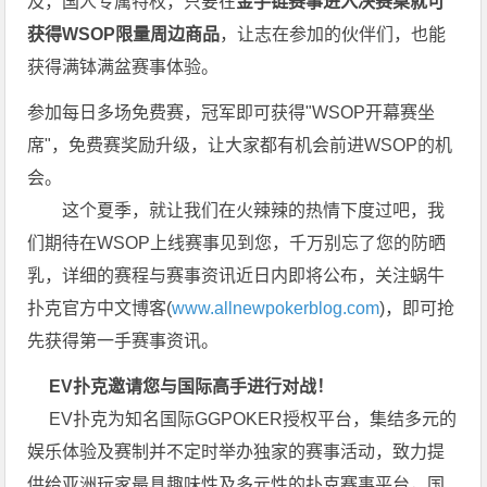
及，国人专属特权，只要在
金手链赛事进入决赛桌就可
获得WSOP限量周边商品
，让志在参加的伙伴们，也能
获得满钵满盆赛事体验。
参加每日多场免费赛，冠军即可获得"WSOP开幕赛坐
席"，免费赛奖励升级，让大家都有机会前进WSOP的机
会。
这个夏季，就让我们在火辣辣的热情下度过吧，我
们期待在WSOP上线赛事见到您，千万别忘了您的防晒
乳，详细的赛程与赛事资讯近日内即将公布，关注蜗牛
扑克官方中文博客(
www.allnewpokerblog.com
)，即可抢
先获得第一手赛事资讯。
EV扑克邀请您与国际高手进行对战！
EV扑克为知名国际GGPOKER授权平台，集结多元的
娱乐体验及赛制并不定时举办独家的赛事活动，致力提
供给亚洲玩家最具趣味性及多元性的扑克赛事平台，国