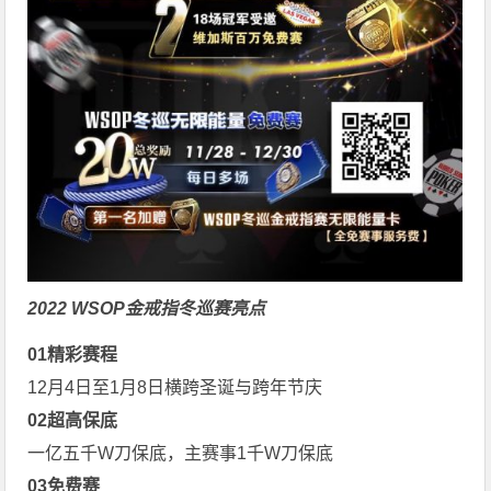
2022 WSOP金戒指冬巡赛亮点
0
1
精彩赛程
12月4日至1月8日横跨圣诞与跨年节庆
0
2
超高保底
一亿五千W刀保底，主赛事1千W刀保底
0
3
免费赛