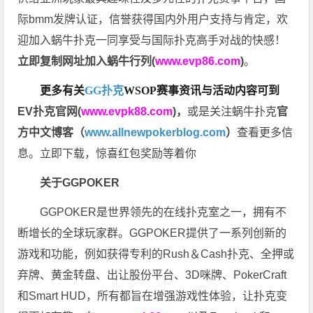
际bmm发牌认证，信誉获得国内外用户支持与肯定，欢
迎加入蜗牛扑克一同享受与国际扑克高手对战的快感！
立即复制网址加入蜗牛行列(
www.evp86.com
)
。
更多有关
GG扑克
WSOP
赛事资讯与活动内容可到
EV扑克官网(
www.evpk88.com
)
，
或是关注蜗牛扑克
官
方中文博客（
www.allnewpokerblog.com
）
查看更多信
息。立即下载，惊喜红包奖励等着你
关于GGPOKER
GGPOKER是世界领先的在线扑克室之一，拥有不
断增长的全球玩家群。GGPOKER提供了一系列创新的
游戏和功能，例如获得专利的Rush＆Cash扑克、全押或
弃牌、黄金转盘、出让股份平台、3D咪牌、PokerCraft
和Smart HUD，所有都旨在增强游戏性体验，让扑克变