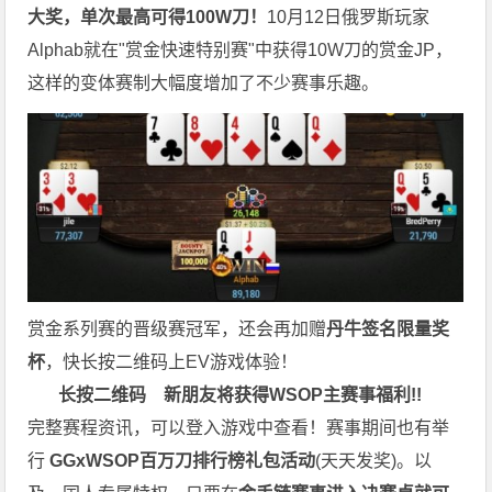
大奖，单次最高可得100W刀！
10月12日俄罗斯玩家
Alphab就在"赏金快速特别赛"中获得10W刀的赏金JP，
这样的变体赛制大幅度增加了不少赛事乐趣。
赏金系列赛的晋级赛冠军，还会再加赠
丹牛签名限量奖
杯
，快长按二维码上EV游戏体验！
长按二维码
新朋友将获得WSOP主赛事福利!!
完整赛程资讯，可以登入游戏中查看！赛事期间也有举
行
GGxWSOP百万刀排行榜礼包活动
(天天发奖)。以