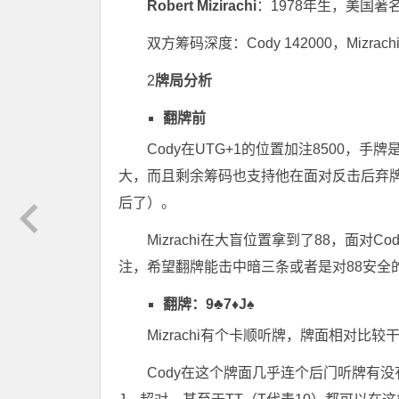
Robert Mizirachi
：1978年生，美国
双方筹码深度：Cody 142000，Mizra
2
牌局分析
翻牌前
Cody在UTG+1的位置加注8500，
大，而且剩余筹码也支持他在面对反击后弃牌
后了）。
Mizrachi在大盲位置拿到了88，面对
注，希望翻牌能击中暗三条或者是对88安全的
翻牌：9♣7♦J♠
Mizrachi有个卡顺听牌，牌面相对
Cody在这个牌面几乎连个后门听牌有