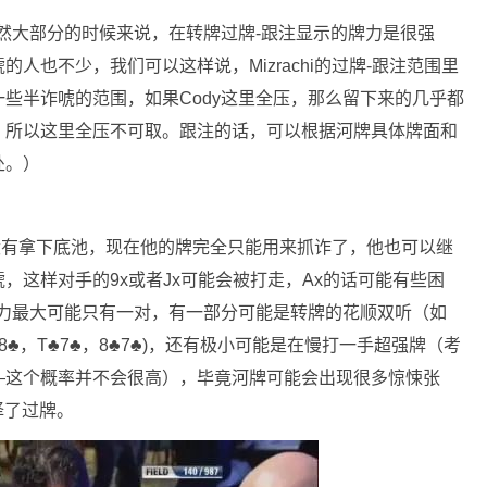
虽然大部分的时候来说，在转牌过牌-跟注显示的牌力是很强
人也不少，我们可以这样说，Mizrachi的过牌-跟注范围里
些半诈唬的范围，如果Cody这里全压，那么留下来的几乎都
，所以这里全压不可取。跟注的话，可以根据河牌具体牌面和
处。）
力并没有拿下底池，现在他的牌完全只能用来抓诈了，他也可以继
，这样对手的9x或者Jx可能会被打走，Ax的话可能有些困
牌力最大可能只有一对，有一部分可能是转牌的花顺双听（如
，J♣8♣，T♣7♣，8♣7♣)，还有极小可能是在慢打一手超强牌（考
——这个概率并不会很高），毕竟河牌可能会出现很多惊悚张
选择了过牌。