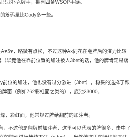
著名职业扑克牌手，拥有四条WSOP手链。
chi的筹码量比Cody多一些。
手牌是A♥5♥，略微有点松，不过这种Ax同花在翻牌后的潜力比较
（毕竟他在靠前位置的加注被人3bet的话，他的牌肯定是落
Cody前位的加注，他也没有过分激进（3bet），稳妥的选择了跟
牌面（例如762彩虹面之类的），底池23000。
比较干燥，彩虹面，他常规过牌给翻前的加注者。
没有，不过他是翻牌前加注者，这里可以代表的牌很多，击中了