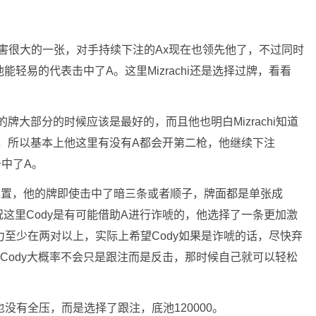
hi伤害很大的一张，对手持续下注的Ax现在也领先他了，不过同时
能轻易的代表击中了A。这里Mizrachi还是选择过牌，看看
牌大部分的时候应该是最好的，而且他也明白Mizrachi知道
，所以基本上他这里有没有A都会开第二枪，他继续下注
击中了A。
没有位置，他的牌即使击中了暗三条或者顺子，牌面都是单张成
这里Cody是有可能借助A进行诈唬的，他选择了一条更加激
牌力至少在两对以上，实际上希望Cody如果是诈唬的话，尽快弃
Cody大概率不会只是跟注而是反击，那时候自己就可以轻松
弃牌也没有全压，而是选择了跟注，底池120000。