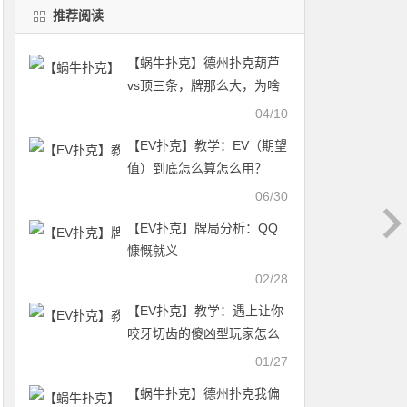
推荐阅读
【蜗牛扑克】德州扑克葫芦
vs顶三条，牌那么大，为啥
锅这么小？
04/10
【EV扑克】教学：EV（期望
值）到底怎么算怎么用？
06/30
【EV扑克】牌局分析：QQ
慷慨就义
02/28
【EV扑克】教学：遇上让你
咬牙切齿的傻凶型玩家怎么
办
01/27
【蜗牛扑克】德州扑克我偏