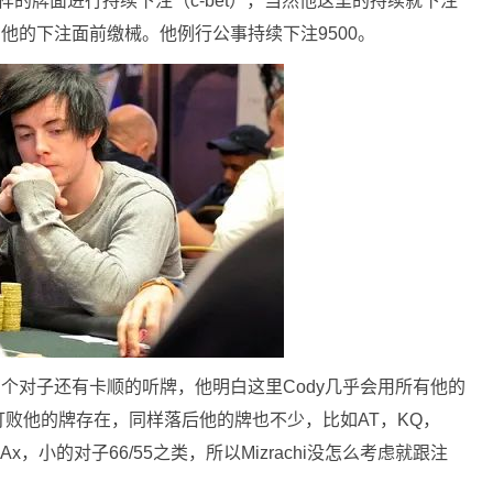
这样的牌面进行持续下注（c-bet），当然他这里的持续就下注
能在他的下注面前缴械。他例行公事持续下注9500。
他有个对子还有卡顺的听牌，他明白这里Cody几乎会用所有他的
败他的牌存在，同样落后他的牌也不少，比如AT，KQ，
，小的对子66/55之类，所以Mizrachi没怎么考虑就跟注