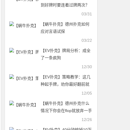
到好牌时要连着过牌两次？
03/31
【蜗牛扑克】德州扑克如何
应对言语试探
03/22
【EV扑克】牌局分析：成全
了一条疯狗
12/30
【EV扑克】策略教学：这几
种起手牌，劝你最好翻前就
放弃
12/05
【蜗牛扑克】德州扑克什么
情况下你会在flop就放弃一手
超强牌？（续）
12/26
【EV扑克】40分钟输掉10万