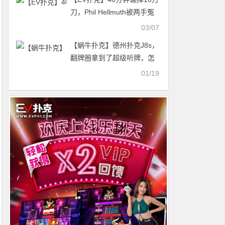
刀，Phil Hellmuth被两手冤
家牌搞崩光速离场
03/07
【蜗牛扑克】德州扑克J8s，
翻牌圈拿到了超级听牌，怎
么打为好？
01/19