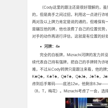
（Cody这里的跟注还是很好理解的，
的，但是高手之间过招，利用这一点进行诈唬的
两对及以上牌力肯定是说的通的，但难保有一
是碾压他的牌，他也浪费了自己的位置优势
对手的动作再进行评估，这就是有位置的好
河牌：4♦
完全的白板牌，Mizrachi河牌的发
续代表自己持有强牌，把自己的手牌转为诈唬
难，不过从Cody转牌只是跟注来看，他的
K♣Q♣，K♣T♣，Q♣T♣，Q♣J♣，J♣T♣
虑到后手筹码——底池12w，他剩余8.3w
（8，T，梅花）。Mizrachi考虑了一会，