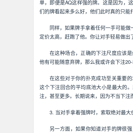
单，即便是AQ这样强的牌。这是因为，
们的牌看起来多么好，他们此时真的只能
同样，如果牌手拿着任何一手可能做一次h
定价太高，赶跑了他。你让对手轻易做出
在这种场合，正确的下注尺度应该是
他有可能随意弃牌，那么我或许会下注20-
在这些对于你的扑克成功至关重要的
这个下注回合的平均底池大小是最大的。
注，甚至更多。长期说来，因为不当下注
3. 当对手拿着强牌时，索取绝对最大
另一方面，如果你知道对手的牌很强