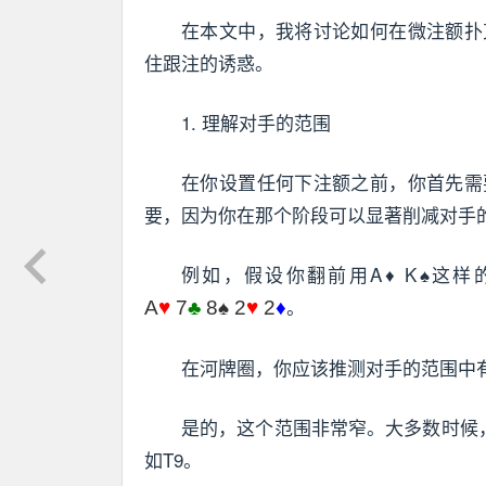
在本文中，我将讨论如何在微注额扑
住跟注的诱惑。
1. 理解对手的范围
在你设置任何下注额之前，你首先需
要，因为你在那个阶段可以显著削减对手
例如，假设你翻前用A♦ K♠这
。
A
♥
7
♣
8
♠
2
♥
2
♦
在河牌圈，你应该推测对手的范围中
是的，这个范围非常窄。大多数时候
如T9。