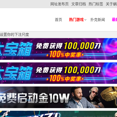
网址发布页
文章归档
热门标签
关于蜗
首页
热门游戏
扑克新闻
最
设置你的下注尺度