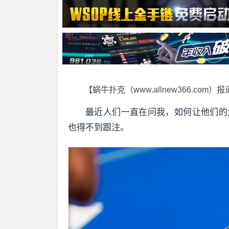
【蜗牛扑克（www.allnew366.com）
最近人们一直在问我，如何让他们的
也得不到跟注。