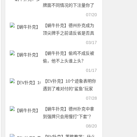
牌面不同情况的下注量你了
解多少？
07/20
【蜗牛扑克】德州扑克成为
顶尖牌手之前请反省是否具
备以下三点
03/17
【蜗牛扑克】偷鸡不成反被
偷，他不上头谁上头？
01/17
【EV扑克】10个迹象表明你
遇到了难对付的“鲨鱼”玩家
07/28
【蜗牛扑克】德州扑克中拿
到强牌只会用慢打“下套”？
你太嫩了
08/20
【EV扑克】策略教学：什么