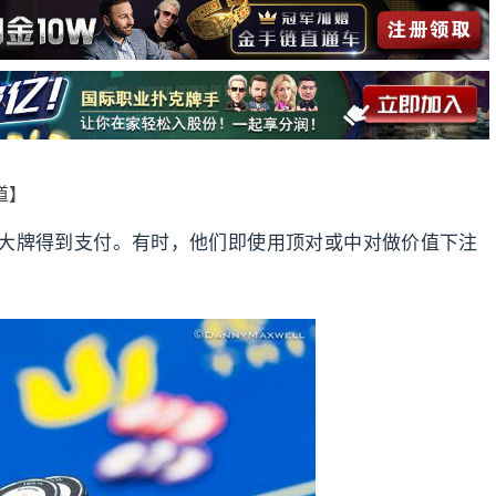
报道】
大牌得到支付。有时，他们即使用顶对或中对做价值下注