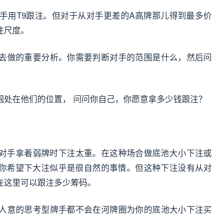
手用T9跟注。但对于从对手更差的A高牌那儿得到最多价
注尺度。
去做的重要分析。你需要判断对手的范围是什么，然后问
围处在他们的位置， 问问你自己，你愿意拿多少钱跟注？
对手拿着弱牌时下注太重。在这种场合做底池大小下注或
使你希望下大注似乎是很自然的事情。但这种下注没有从对
在这里可以跟注多少筹码。
人意的思考型牌手都不会在河牌圈为你的底池大小下注买