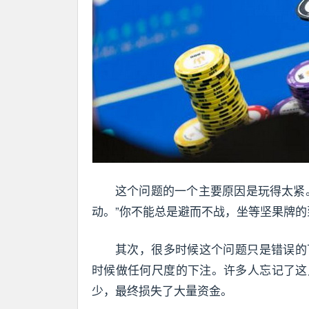
这个问题的一个主要原因是玩得太紧
动。”你不能总是避而不战，坐等坚果牌
其次，很多时候这个问题只是错误的
时候做任何尺度的下注。许多人忘记了这
少，最终损失了大量资金。