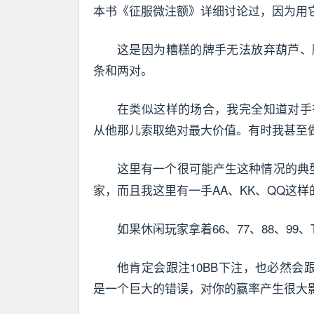
本书《征服微注额》详细讨论过，因为用
这是因为糟糕的牌手无法放弃葫芦、
条和两对。
在类似这样的场合，我完全知道对手
从他那儿索取绝对最大价值。有时我甚至
这里有一个很可能产生这种情况的典
家，而且我这里有一手AA、KK、QQ这
如果休闲玩家拿着66、77、88、9
他肯定会跟注10BB下注，也必然会跟
是一个巨大的错误，对你的赢率产生很大