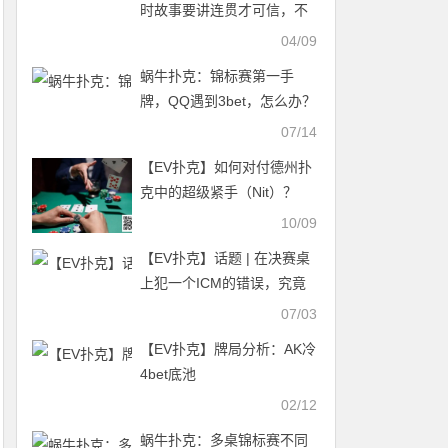
时故事要讲连贯才可信，不
然就会……
04/09
蜗牛扑克：锦标赛第一手
牌，QQ遇到3bet，怎么办？
07/14
【EV扑克】如何对付德州扑
克中的超级紧手（Nit）？
10/09
【EV扑克】话题 | 在决赛桌
上犯一个ICM的错误，究竟
会有多大的经济影响？
07/03
【EV扑克】牌局分析：AK冷
4bet底池
02/12
蜗牛扑克：多桌锦标赛不同