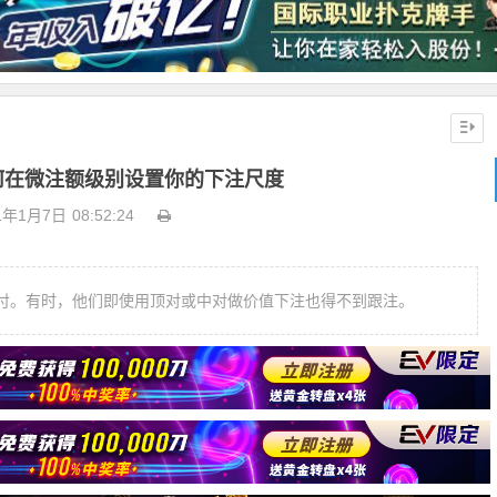
何在微注额级别设置你的下注尺度
1年1月7日
08:52:24
付。有时，他们即使用顶对或中对做价值下注也得不到跟注。