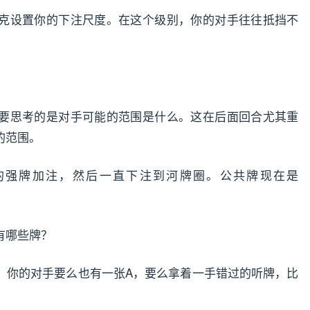
克设置你的下注尺度。在这个级别，你的对手往往抵挡不
要思考的是对手可能的范围是什么。这在后面回合尤其重
的范围。
样的强牌加注，然后一直下注到河牌圈。公共牌现在是
有哪些牌？
，你的对手要么也有一张A，要么拿着一手错过的听牌，比