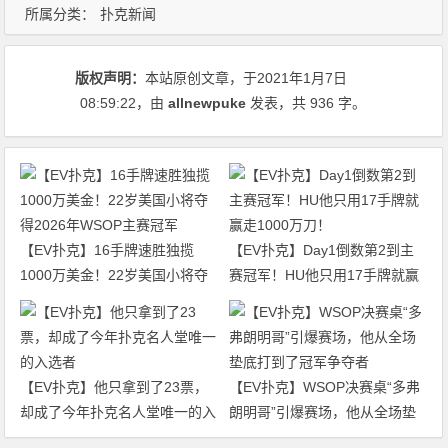
所属分类：
扑克新闻
版权声明：
本站原创文章，于2021年1月7日
08:59:22
，由
allnewpuke
发表，共 936 字。
【EV扑克】16手牌速胜独揽
【EV扑克】Day1倒数第2到主
1000万美金！22岁美国小将夺
赛冠军！HU他只用17手牌就赢
得2026年WSOP主赛冠军
走1000万刀！
【EV扑克】他只拿到了23票，
【EV扑克】WSOP决赛桌“多弗
却成了今年扑克名人堂唯一的入
朗明哥”引爆赛场，他从全场垫
选者
底打到了冠军争夺者