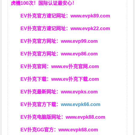
虎機100次！国际认证最安心！
EV扑克官方速记网址：
www.evpk89.com
EV扑克官方速记网址：
www.evpk22.com
EV扑克官方网址：
www.evp99.com
EV扑克官方网址：
www.evp86.com
EV扑克官网：
www.ev扑克官网.com
EV扑克下载：
www.ev扑克下载.com
EV扑克最新网址：
www.evpks.com
EV扑克官方下载：
www.evpk66.com
EV扑克电脑版网址：
www.evpk88.com
EV扑克GG官方：
www.evpk68.com