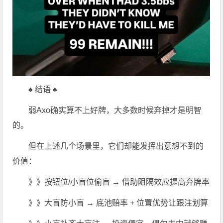
♠ 结语 ♠
弱Axo确实算不上好牌，大多数时候弃掉才是明智
的。
但在上述几个场景里，它们却能发挥出意想不到的
价值：
》》按钮位/小盲位偷盲 → 借助阻隔效应提高弃牌率
》》大盲防小盲 → 底池赔率 + 位置优势让跟注划算