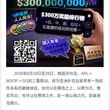
2026年6月19日至28日，韩国济州岛，APL ×
WSOP × GG的三重联动，将为亚洲扑克玩家带来一场前
所未有的巅峰体验。
你可以在赛场之上，以牌为刃，博
弈风云；也可以在赛场之外，赴一场山海之约，尝遍海
岛烟火。