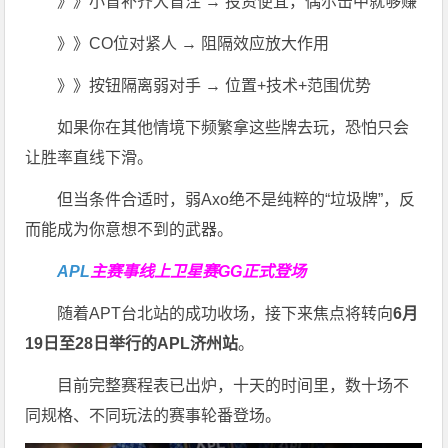
》》小盲补齐大盲注 → 投资便宜，偶尔击中就够赚
》》CO位对紧人 → 阻隔效应放大作用
》》按钮隔离弱对手 → 位置+技术+范围优势
如果你在其他情境下频繁拿这些牌去玩，恐怕只会
让胜率直线下滑。
但当条件合适时，弱Axo绝不是纯粹的“垃圾牌”，反
而能成为你意想不到的武器。
APL
主赛事线上卫星赛
GG正式登场
随着APT台北站的成功收场，接下来焦点将转向
6
月
19
日至
28
日举行的
APL
济州站
。
目前完整赛程表已出炉，十天的时间里，数十场不
同规格、不同玩法的赛事轮番登场。