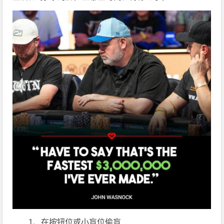
1、在按钮位或小盲位偷盲