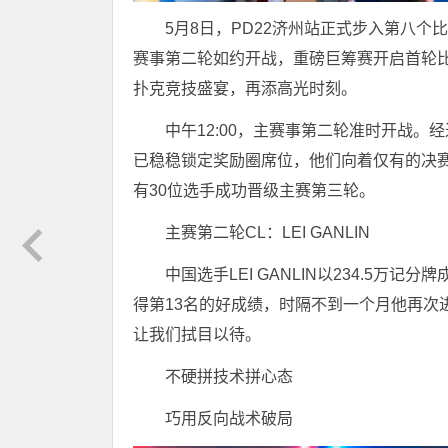
5月8日，PD22济州站正式步入第八
赛事第二轮如约开战，重磅巨筹赛开启首轮
扑克竞技盛宴，再添高光时刻。
中午12:00，主赛事第二轮准时开战。
已稳稳锁定奖励圈席位，他们向着仅有的决
有30位选手成功晋级主赛第三轮。
主赛第二轮CL：LEI GANLIN
中国选手LEI GANLIN以234.5万
得第13名的好成绩，时隔不到一个月他再次进
让我们拭目以待。
不硬拼技术拼心态
巧用反向战术破局