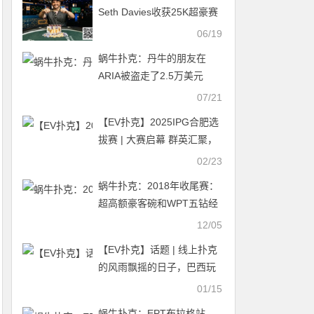
Seth Davies收获25K超豪赛
冠军
06/19
蜗牛扑克：丹牛的朋友在
ARIA被盗走了2.5万美元
07/21
【EV扑克】2025IPG合肥选
拔赛 | 大赛启幕 群英汇聚，
决战线合肥！霸都杯A组174
02/23
人参赛，李靖晶领衔44人晋
蜗牛扑克：2018年收尾赛：
级
超高额豪客碗和WPT五钻经
典赛
12/05
【EV扑克】话题 | 线上扑克
的风雨飘摇的日子，巴西玩
家揭露伙牌工作室
01/15
蜗牛扑克：EPT布拉格站