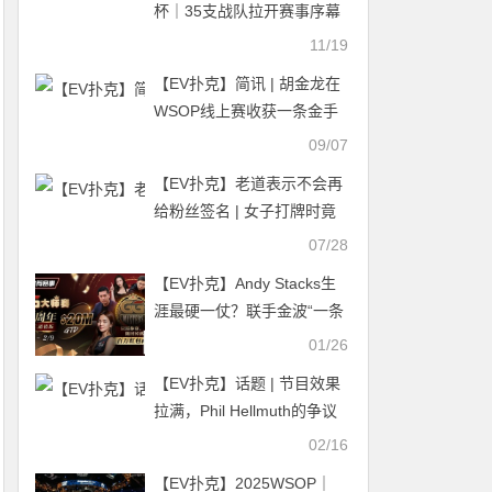
杯｜35支战队拉开赛事序幕
台州深鲨战队强势夺冠！
11/19
【EV扑克】简讯 | 胡金龙在
WSOP线上赛收获一条金手
链
09/07
【EV扑克】老道表示不会再
给粉丝签名 | 女子打牌时竟
将孩子锁在车里过夜
07/28
【EV扑克】Andy Stacks生
涯最硬一仗？联手金波“一条
命”出战【第六届GG大师争
01/26
霸赛】！
【EV扑克】话题 | 节目效果
拉满，Phil Hellmuth的争议
弃牌在网上引起热议
02/16
【EV扑克】2025WSOP｜