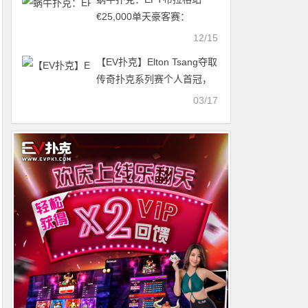
€25,000单天豪客赛：
Thomas Boivin夺冠，
12/15
O'Dwyer获得亚军！
【EV扑克】Elton Tsang夺取
传奇扑克系列赛个人首冠，
丁彪获得亚军！
03/17