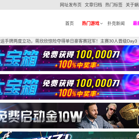
网址发布页
文章归档
热门标签
关于蜗
首页
热门游戏
扑克新闻
最
4幸运手牌两度立功，蒋欣欣惊险夺得单日豪客赛冠军！主赛30人晋级Day3