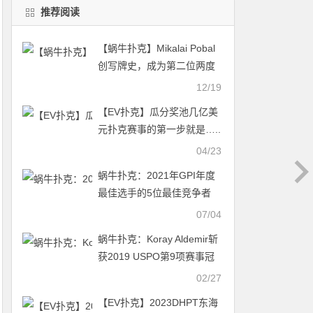
推荐阅读
【蜗牛扑克】Mikalai Pobal
创写牌史，成为第二位两度
荣获EPT主赛冠军的选手
12/19
【EV扑克】瓜分奖池几亿美
元扑克赛事的第一步就是…..
04/23
蜗牛扑克：2021年GPI年度
最佳选手的5位最佳竞争者
07/04
蜗牛扑克：Koray Aldemir斩
获2019 USPO第9项赛事冠
军；Sean Winter领跑总积分
02/27
榜
【EV扑克】2023DHPT东海