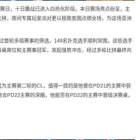
个比赛日，十日鏖战已进入白热化阶段，本日赛场亮点纷呈，主
比拼，夜间专属玩家派对更以极致氛围点燃全场，为这场亚洲
经过首轮多组赛事的筛选，149名扑克选手顺利突围，这些选手
赛桌席位和主赛事冠军，发起强势冲击，经过多轮比拼最终共
记分牌成为主赛第二轮的CL，值得一提的是他曾在PD21的主赛中获
去PD22主赛的深圈，他能否在PD22的主赛中晋级决赛桌，