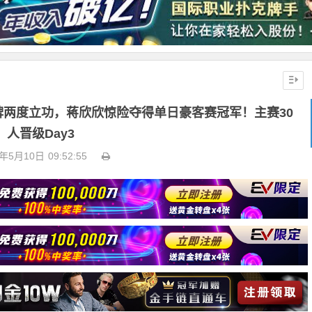
手牌两度立功，蒋欣欣惊险夺得单日豪客赛冠军！主赛30
人晋级Day3
6年5月10日
09:52:55