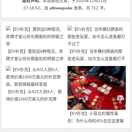
版权声明：
本站原创文章，于2020年12月21日
07:18:52
，由
allnewpuke
发表，共 712 字。
【EV扑克】遇到这6种情况，弃
【EV扑克】当年横扫牌桌的那
牌才是让你长期盈利的明智之举
批老玩家，如今怎么连鱼都打不
过了
【EV扑克】从922人到9人：那
场价值1000万美元的扑克牌
局，即将揭晓最终答案
【EV扑克】小盲位的慢性毒
药：为什么你的ATo总在这里输
钱？