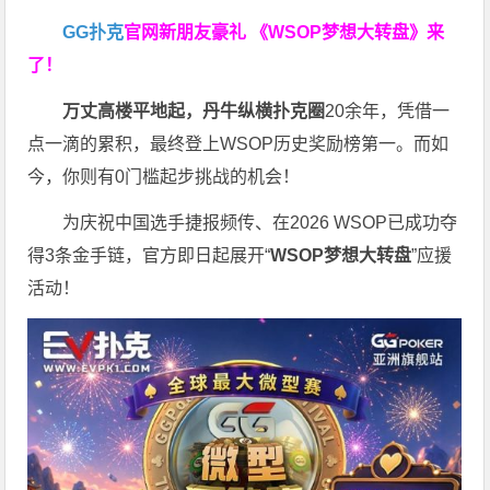
GG扑克
官网新朋友豪礼
《WSOP梦想大转盘》来
了！
万丈高楼平地起，丹牛纵横扑克圈
20余年，凭借一
点一滴的累积，最终登上WSOP历史奖励榜第一。而如
今，你则有0门槛起步挑战的机会！
为庆祝中国选手捷报频传、在2026 WSOP已成功夺
得3条金手链，官方即日起展开“
WSOP
梦想大转盘
”应援
活动！