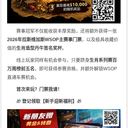
赛事冠军不仅能收获丰厚奖励，还将额外获得一张
2026
年拉斯维加斯
WSOP
主赛事门票
，以及极具收藏价
值的
生肖造型丹牛签名奖杯
。
线上玩家同样有机会参与，只要跻身
生肖系列赛百
万周榜前五名
，即可获得参赛资格，并额外解锁WSOP
直通车赛机会。
首次来玩？门票我请！
🎁
登记领取【新手迎新福利】
🎁