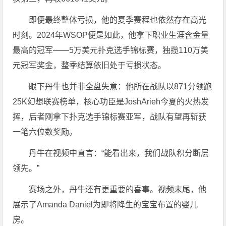
即便最终整体亏损，他的夏季赛程也依然存在高光
时刻。2024年WSOP便是如此，他拿下职业生涯含金量
最高的冠军——5万美元扑克选手锦标赛，独揽110万美
元冠军奖金，整季结算依旧处于亏损状态。
眼下丹牛也并非全盘失意：他所在战队以871分领跑
25K幻想联赛榜单，核心功臣是JoshArieh今夏的火热发
挥，后者刚拿下扑克选手锦标赛亚军，战队有望再斩获
一笔六位数奖励。
丹牛在视频中直言：“能看出来，我们战队积分断层
领先。”
赛场之外，丹牛还有更重要的喜事。视频末尾，他
展示了Amanda Daniel为即将降生的宝宝布置的婴儿
房。