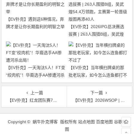
【EV扑克】遇到这6种情况，弃
牌才是让你长期盈利的明智之举
【EV扑克】2026IPG总决赛选
拔赛 | 263人围猎B组，吴武煌
54.4万领跑，主赛第一轮晋级版
图再添40人
【EV扑克】一天淘汰5人！FT变
【EV扑克】当年横扫牌桌的那
“绞肉机”！华裔选手AA惨遭河杀
批老玩家，如今怎么连鱼都打不
出局！
过了
上一篇
下一篇
【EV扑克】红龙团队赛7月济州岛开战！红龙女子战队、雾都夜话、上古神灯确认出征
【EV扑克】2026WSOP | 女士赛中国选手Lizhen Chen、孟瑶晋级48强
文
章
Copyright © 蜗牛扑克博客 版权所有
站点地图
百度地图
谷歌地
导
图