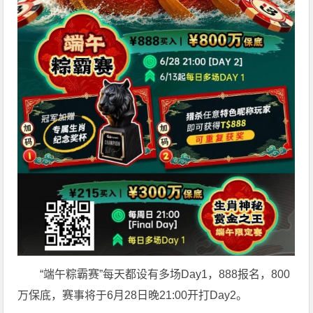
“端午粽霸赛”每天都设有多场Day1，888报名，800
万保底，赛事将于6月28日晚21:00开打Day2。