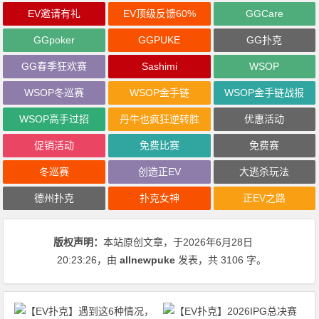
EV邀请有礼
EV顶级反馈60%
GGCare
GGpoker
GGPUKE
GG扑克
GG春季狂欢赛
Sashimi
WSOP
WSOP冬巡赛
WSOP金手链
WSOP金手链战报
WSOP高手过招
丹牛也疯狂逆转胜
优惠活动
促销活动
免费比赛
免费赛
冬巡赛
创造正EV
大逃杀玩法
德州扑克
扑克女神
正EV之路
版权声明：
本站原创文章，于2026年6月28日
20:23:26
，由
allnewpuke
发表，共 3106 字。