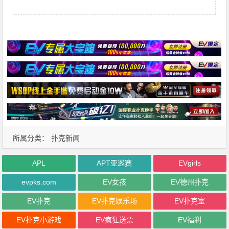
所属分类：
扑克新闻
APL
APT亚巡赛
EVgirls
evpks.com
EV女孩
EV德州扑克
EV扑克
EV扑克娱乐场
EV扑克室
EV扑克小游戏
EV疯狂送票
EV福利