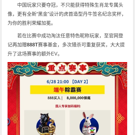
中国玩家只要夺冠，不只能获得特殊生肖龙专属头
像，更有全新“黑金”设计的虎首造型丹牛签名纪念奖杯，
为你的胜利荣耀加冕。
若在比赛中成功淘汰任意特色昵称玩家，至官网登
记再加赠
888T
赛事基金，多次猎杀可重复获奖，大大提
升了这场赛事的额外EV。