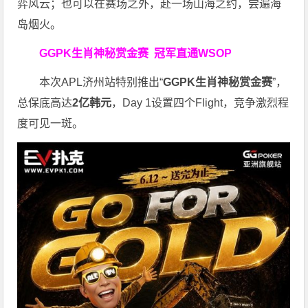
弈风云；也可以在赛场之外，赴一场山海之约，尝遍海
岛烟火。
GGPK生肖神秘赏金赛
冠军直通WSOP
本次APL济州站特别推出“
GGPK
生肖神秘赏金赛
”，
总保底高达
2
亿韩元
，Day 1设置四个Flight，竞争激烈程
度可见一斑。