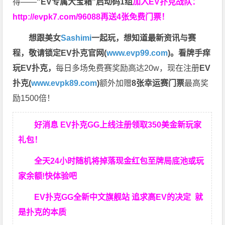
得——
"EV专属大宝箱"启动码1组
加入EV扑克战队：
http://evpk7.com/96088
再送4张免费门票！
想跟美女
Sashimi
一起玩，
想知道最新资讯与赛
程，
敬请锁定EV扑克官网(
www.evp99.com
)。
看牌手痒
玩EV扑克，
每日多场免费赛奖励高达20w，现在注册
EV
扑克(
www.evpk89.com
)
额外加赠
8张幸运赛门票
最高奖
励1500倍！
好消息 EV扑克GG上线注册领取350美金新玩家
礼包！
全天24小时随机将掉落现金红包至牌局底池或玩
家余额!快体验吧
EV扑克GG
全新中文旗舰站
追求高EV
的决定
就
是扑克的本质