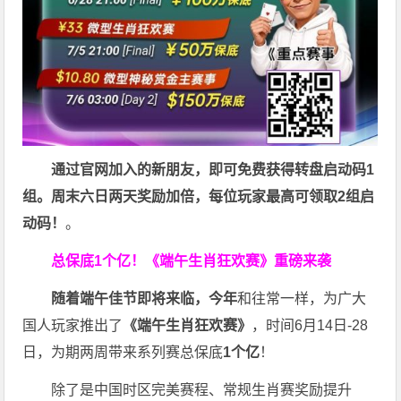
通过官网加入的新朋友，即可免费获得转盘启动码1
组。周末六日两天奖励加倍，每位玩家最高可领取2组启
动码！
。
总保底1个亿！
《端午生肖狂欢赛》重磅来袭
随着端午佳节即将来临，今年
和往常一样，为广大
国人玩家推出了
《端午生肖狂欢赛》
，时间6月14日-28
日，为期两周带来系列赛总保底
1
个亿
！
除了是中国时区完美赛程、常规生肖赛奖励提升