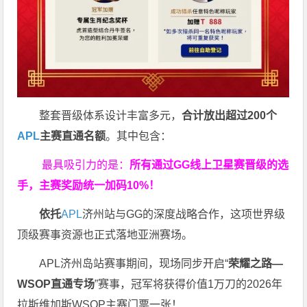
整套晋级体系设计丰富多元，
合计放出
超过200个
APL
主赛直通名额
。其中包含：
最具吸引力的是：
所有通过
GG
线上卫星赛晋级的选
手，主赛奖励统一加码
10%
！
依托
APL
济州站与GG的深度战略合作，这项世界级
顶级赛事资源也正式落地亚洲赛场。
APL济州岛站赛事期间，现场同步开启“
荣耀之路
—
WSOP
直通专场
”赛事，冠军将获得价值1万刀的2026年
拉斯维加斯WSOP主赛门票一张！