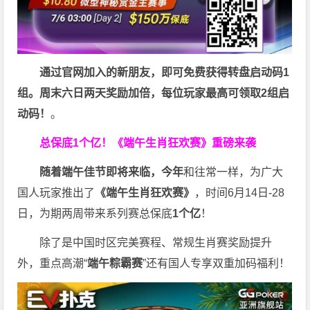
通过官网加入的新朋友，即可免费获得转盘启动码1
组。周末六日两天奖励加倍，每位玩家最高可领取2组启
动码！
。
总保底1个亿！
《端午生肖狂欢赛》重磅来袭
随着端午佳节即将来临，今年
和往常一样，为广大
国人玩家推出了
《端午生肖狂欢赛》
，时间6月14日-28
日，为期两周带来系列赛总保底
1
个亿
！
除了是中国时区完美赛程、常规生肖赛奖励提升
外，重点高潮“
端午粽霸赛
”还有国人专享双重加码福利！