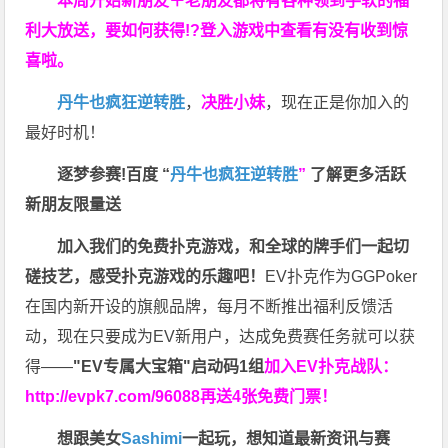
本周开始新朋友＋老朋友都将有各种领到手软的福
利大放送，要如何获得!?登入游戏中查看有没有收到惊
喜啦。
丹牛也疯狂逆转胜
，
决胜小妹
，现在正是你加入的
最好时机！
逐梦参赛!百度 “
丹牛也疯狂逆转胜
”
了解更多
活跃
新朋友限量送
加入我们的免费扑克游戏，和全球的牌手们一起切
磋技艺，感受扑克游戏的乐趣吧！
EV扑克作为GGPoker
在国内新开设的旗舰品牌，每月不断推出福利反馈活
动，现在只要成为EV新用户，达成免费赛任务就可以获
得——
"EV专属大宝箱"启动码1组
加入EV扑克战队：
http://evpk7.com/96088
再送4张免费门票！
想跟美女
Sashimi
一起玩，
想知道最新资讯与赛