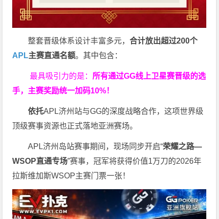
整套晋级体系设计丰富多元，
合计放出
超过200个
APL
主赛直通名额
。其中包含：
最具吸引力的是：
所有通过
GG
线上卫星赛晋级的选
手，主赛奖励统一加码
10%
！
依托
APL济州站与GG的深度战略合作，这项世界级
顶级赛事资源也正式落地亚洲赛场。
APL济州岛站赛事期间，现场同步开启“
荣耀之路
—
WSOP
直通专场
”赛事，冠军将获得价值1万刀的2026年
拉斯维加斯WSOP主赛门票一张！