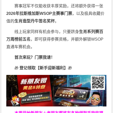
赛事冠军不仅能收获丰厚奖励，还将额外获得一张
2026
年拉斯维加斯
WSOP
主赛事门票
，以及极具收藏价
值的
生肖造型丹牛签名奖杯
。
线上玩家同样有机会参与，只要跻身
生肖系列赛百
万周榜前五名
，即可获得参赛资格，并额外解锁WSOP
直通车赛机会。
首次来玩？门票我请！
🎁
登记领取【新手迎新福利】
🎁