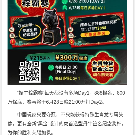
“端午粽霸赛”每天都设有多场Day1，888报名，800
万保底，赛事将于6月28日晚21:00开打Day2。
中国玩家只要夺冠，不只能获得特殊生肖龙专属头
像，更有全新“黑金”设计的虎首造型丹牛签名纪念奖杯，
为你的胜利荣耀加冕。