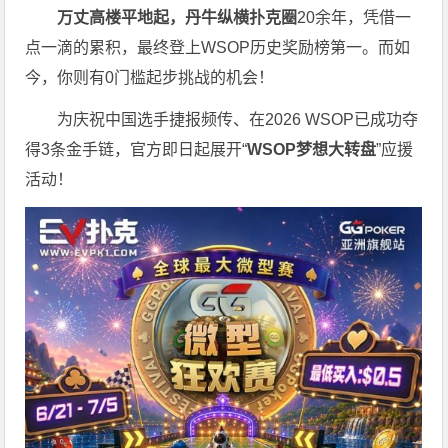
万丈高楼平地起，丹牛纵横扑克圈
20余年，凭借一
点一滴的累积，最终登上WSOP历史奖励榜第一。而如
今，你则有0门槛起步挑战的机会！
为庆祝中国选手捷报频传、在2026 WSOP已成功夺
得3条金手链，官方即日起展开“
WSOP
梦想大转盘
”应援
活动！