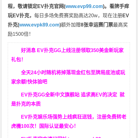
程，
敬请锁定EV扑克官网(
www.evp99.com
)。
看牌手痒
玩EV扑克，
每日多场免费赛奖励高达20w，现在注册
EV
扑克(
www.evpk89.com
)
额外加赠
8张幸运赛门票
最高奖
励1500倍！
好消息 EV扑克GG上线注册领取350美金新玩家
礼包！
全天24小时随机将掉落现金红包至牌局底池或玩
家余额!快体验吧
EV扑克GG
全新中文旗舰站
追求高EV
的决定
就
是扑克的本质
EV扑克娱乐场强势上线疯狂送钱，注册免费转老
虎機100次！国际认证最安心！