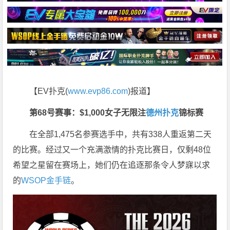
【EV扑克(
www.evp86.com
)报道】
第68号赛事：$1,000女子无限注
德州扑克
锦标赛
在全部1,475名参赛选手中，共有338人重返第二天
的比赛。经过又一个充满激情的扑克比赛日，仅剩48位
希望之星留在赛场上，她们仍在追逐那条令人梦寐以求
的
WSOP金手链
。