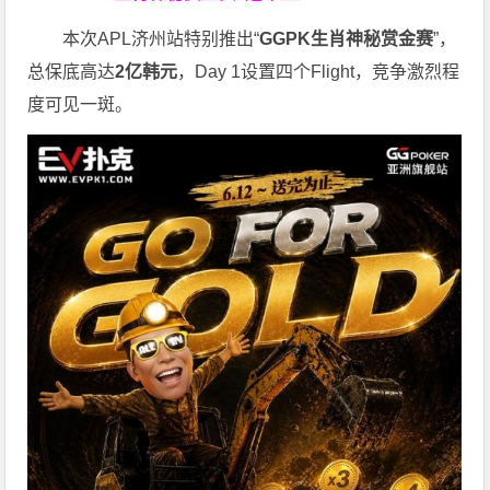
本次APL济州站特别推出“
GGPK
生肖神秘赏金赛
”，
总保底高达
2
亿韩元
，Day 1设置四个Flight，竞争激烈程
度可见一斑。