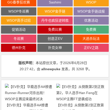
GG春季狂欢赛
Sashimi
WSOP
WSOP冬巡赛
WSOP金手链
WSOP金手链战报
WSOP高手过招
丹牛也疯狂逆转胜
优惠活动
促销活动
免费比赛
免费赛
冬巡赛
创造正EV
大逃杀玩法
德州扑克
扑克女神
正EV之路
版权声明：
本站原创文章，于2026年6月28日
20:27:42
，由
allnewpuke
发表，共 3268 字。
【EV扑克】华裔选手AA惨遭
【EV扑克】从倒数第2到正数第