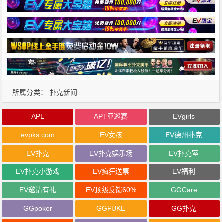
所属分类：
扑克新闻
APL
APT亚巡赛
EVgirls
evpks.com
EV女孩
EV德州扑克
EV扑克
EV扑克娱乐场
EV扑克室
EV扑克小游戏
EV疯狂送票
EV福利
EV邀请有礼
EV顶级反馈60%
GGCare
GGpoker
GGPUKE
GG扑克