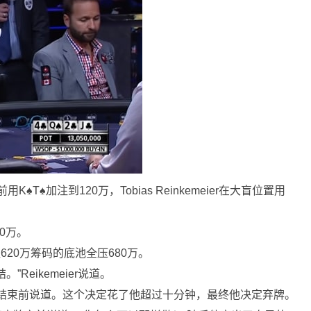
用K♠T♠加注到120万，Tobias Reinkemeier在大盲位置用
50万。
er往620万筹码的底池全压680万。
。”Reikemeier说道。
r在读秒结束前说道。这个决定花了他超过十分钟，最终他决定弃牌。