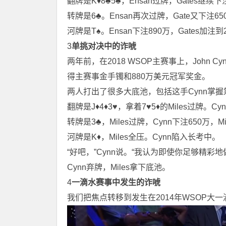
翻牌是K♦8♣5♣，Ensan过牌，Gates继续下
转牌是6♣。Ensan再次过牌，Gate又下注65
河牌是T♠。Ensan下注890万，Gates加注
3
单挑对决中的诈唬
两年前，在2018 WSOP主赛事上，John Cy
得主赛事金手镯和880万美元冠军奖金。
两人打出了很多大底池，包括这手Cynn掌握
翻牌是J♦4♦3♥，拿着7♥5♦的Miles过牌。C
转牌是3♣，Miles过牌，Cynn下注650万，M
河牌是K♦，Miles全压。Cynn陷入长考中。
“好吧，”Cynn说。“我认为即使你足够精
Cynn弃牌，Miles拿下底池。
4
一滴水赛事中发生的诈唬
我们把焦点转移到发生在2014年WSOP大