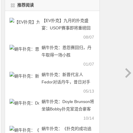
推荐阅读
【EV扑克】九月的扑克盛
宴：USOP赛事即将重磅回
归，绝对不容错过！
08/07
蜗牛扑克：恩怨赛回归，丹
牛取得一场小胜
01/07
蜗牛扑克：新晋代言人
Fedor对话丹牛，昔日对手
成战友
05/13
蜗牛扑克：Doyle Brunson将
坐镇Bobby扑克室混合豪客
赛
10/14
蜗牛扑克：《扑克的成功追