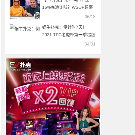
15%底池诈唬？WSOP超豪
赛惊现神操作
06/18
蜗牛扑克：倒计时7天！
2021 TPC老虎杯第一季超级
卫星赛打响！
04/01