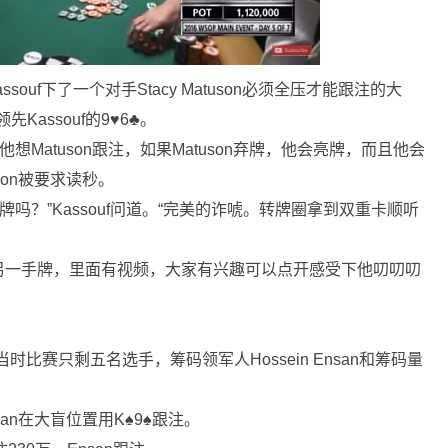
ssouf下了一个对手Stacy Matuson必须全压才能跟注的大
Kassouf的9♥6♣。
他想Matuson跟注，如果Matuson弃牌，他会亮牌，而且他会
on被要求读秒。
看牌吗？”Kassouf问道。“完美的诈唬。转牌圈拿到双重卡顺听
另一手牌，里面有视频，大家有兴趣可以点开感受下他叨叨叨
时比赛只剩五名选手，筹码领军人Hossein Ensan和筹码量
san在大盲位置用K♠9♠跟注。