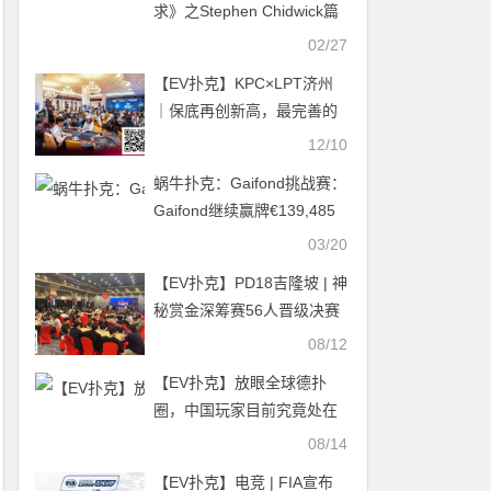
求》之Stephen Chidwick篇
02/27
【EV扑克】KPC×LPT济州
｜保底再创新高，最完善的
豪客矩阵及混合游戏！
12/10
QQPK独家早鸟与10万美金
蜗牛扑克：Gaifond挑战赛：
挑战火热进行中
Gaifond继续赢牌€139,485
03/20
【EV扑克】PD18吉隆坡 | 神
秘赏金深筹赛56人晋级决赛
中国选手表现亮眼！两名国
08/12
人选手相继拿下边赛冠军
【EV扑克】放眼全球德扑
圈，中国玩家目前究竟处在
什么水平？
08/14
【EV扑克】电竞 | FIA宣布