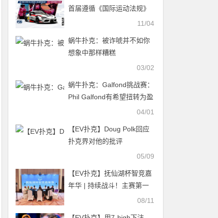
首届遵循《国际运动法规》
的模拟赛车赛事将于2025年
11/04
在约旦举行
蜗牛扑克：​被诈唬并不如你
想象中那样糟糕
03/02
蜗牛扑克：Galfond挑战赛：
Phil Galfond有希望扭转为盈
04/01
【EV扑克】Doug Polk回应
扑克界对他的批评
05/09
【EV扑克】抚仙湖杯智竞嘉
年华 | 持续战斗！主赛第一
轮B组61人参战，蔡伟贤
08/11
39.6万领衔13人晋级
【EV扑克】用7-high下注