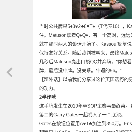
当时公共牌是5♦3♥2♣8♥T♠（T代表10），Ka
注。Matuson拿着Q♠Q♦，有一个高对，远远领先
就在那时两人的谈话开始了。Kassouf反复说
保持友好关系。随后裁判被叫来，最终Matus
几秒后Matuson亮出口袋QQ并弃牌。“你想
牌，最后没中牌。没关系。牛逼的96。”
【题外话】以前我们分享过这位英国话痨的
的功力。
2
半诈唬
这手牌发生在2019年WSOP主赛事最终桌。当
第二的Garry Gates一起卷入了一个底池。
Gates在按钮位置用A♥T♣加注到350万。En