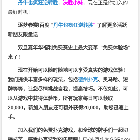
丹牛也疯狂逆转胜
，
决胜小妹
，现在正是你加入的
最好时机！
逐梦参赛!百度 “
丹牛也疯狂逆转胜
”
了解更多
活跃
新朋友限量送
双旦嘉年华福利
免费赛史上最大变革
”免费体验场”
来了！
现在开始可以随时随地可以享受真实的游戏体验！
我们提供丰富多样的玩法，包括
德州扑克
、奥马哈、短
牌等等，让您尽情挑战自我，提高技巧。不仅如此，
可
以从游戏中获得体验币，所有玩家每日可以领取
20,000，新加入朋友还可额外获得20,000，助您迅速上
手。
加入我们的免费扑克游戏，和全球的牌手们一起切
磋技艺，感受扑克游戏的乐趣吧！
EV扑克作为GGPoker