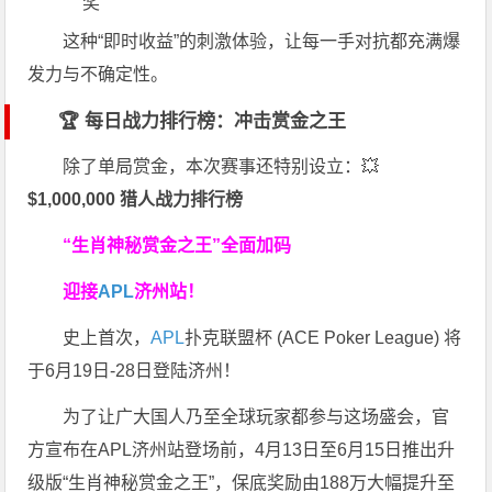
奖
这种“即时收益”的刺激体验，让每一手对抗都充满爆
发力与不确定性。
🏆 每日战力排行榜：冲击赏金之王
除了单局赏金，本次赛事还特别设立：💥
$1,000,000 猎人战力排行榜
“生肖神秘赏金之王”全面加码
迎接
APL
济州站！
史上首次，
APL
扑克联盟杯 (ACE Poker League) 将
于6月19日-28日登陆济州！
为了让广大国人乃至全球玩家都参与这场盛会，官
方宣布在APL济州站登场前，4月13日至6月15日推出升
级版“生肖神秘赏金之王”，保底奖励由188万大幅提升至