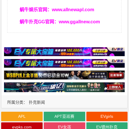
蜗牛娱乐官网：
www.allnewapl.com
蜗牛扑克GG官网：
www.ggallnew.com
所属分类：
扑克新闻
APL
APT亚巡赛
EVgirls
evpks.com
EV女孩
EV德州扑克