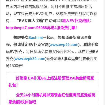
在国内新开设的旗舰品牌，每月不断推出福利反馈活
动，现在只要成为EV新用户，达成免费赛任务就可以获
得——
"EV专属大宝箱"启动码1组
加入EV扑克战队：
http://evpk7.com/96088
再送4张免费门票！
想跟美女
Sashimi
一起玩，
想知道最新资讯与赛
程，
敬请锁定EV扑克官网(
www.evp99.com
)。
看牌手痒
玩EV扑克，
每日多场免费赛奖励高达20w，现在注册
EV
扑克(
www.evpk89.com
)
额外加赠
8张幸运赛门票
最高奖
励1500倍！
好消息 EV扑克GG上线注册领取350美金新玩家
礼包！
全天24小时随机将掉落现金红包至牌局底池或玩
家余额!快体验吧