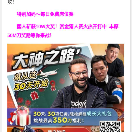
攻！
特别加码～每日免费席位赛
国人斩获
10W
大奖！
赏金猎人赛火热开打中 丰厚
50M刀奖励等你来战！