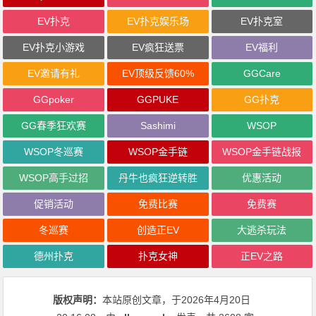
EV扑克
EV扑克娱乐场
EV扑克室
EV扑克小游戏
EV疯狂送票
EV福利
EV邀请有礼
EV顶级反馈60%
GGCare
GGpoker
GGPUKE
GG扑克
GG春季狂欢赛
Sashimi
WSOP
WSOP冬巡赛
WSOP金手链
WSOP金手链战报
WSOP高手过招
丹牛也疯狂逆转胜
优惠活动
促销活动
免费比赛
免费赛
冬巡赛
创造正EV
大逃杀玩法
德州扑克
扑克女神
正EV之路
版权声明：
本站原创文章，于2026年4月20日