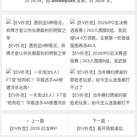
20:16:08
，由
allnewpuke
发表，共 3608 字。
【EV扑克】遇到这6种情况，弃
牌才是让你长期盈利的明智之举
【EV扑克】2026IPG总决赛选
拔赛 | 263人围猎B组，吴武煌
54.4万领跑，主赛第一轮晋级版
图再添40人
【EV扑克】一天淘汰5人！FT变
【EV扑克】当年横扫牌桌的那
“绞肉机”！华裔选手AA惨遭河杀
批老玩家，如今怎么连鱼都打不
出局！
过了
上一篇
下一篇
【EV扑克】2026 红龙杯PLUS｜小组赛圆满收官，303人晋级，903人次共创参赛热潮！
【EV扑克】离开高额桌后的第1825天：一位顶级牌手的“非典型”退役告白