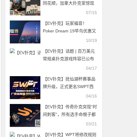
同花顺，加拿大扑克室惊现
220万加元天价奖池
07/15
【EV扑克】玩家福音！
Poker Dream 19早鸟优惠又
双叒升级，多样选择随心自
10/19
由配！
【EV扑克】话题 | 百万美元
常规桌扑克游戏阵容已公布
04/17
【EV扑克】抚仙湖杯赛事品
牌升级，正式更名SWPT西
南国际扑克系列赛
04/16
【EV扑克】传奇扑克突现“时
间刺客”，所有选手命根子都
被它拿捏了！
03/21
【EV扑克】WPT将修改规则