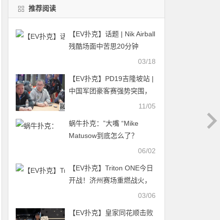
推荐阅读
【EV扑克】话题 | Nik Airball
残酷场面中苦思20分钟
03/18
【EV扑克】PD19吉隆坡站 |
中国军团豪客赛强势突围，
俞翔宇/林蔚顺利晋级
11/05
蜗牛扑克：”大嘴 “Mike
Matusow到底怎么了？
06/02
【EV扑克】Triton ONE今日
开战！济州赛场重燃战火，
全新赛程重磅呈现
03/06
【EV扑克】皇家同花顺击败