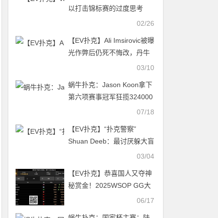
以打击锦标赛的过度思考
02/26
【EV扑克】Ali Imsirovic被曝
光作弊后仍死不悔改，丹牛
呼吁网站和扑克室将其封杀
03/10
蜗牛扑克：Jason Koon拿下
第六项赛事冠军狂揽324000
刀
07/18
【EV扑克】“扑克警察”
Shuan Deeb：最讨厌躲大盲
的选手了
03/04
【EV扑克】恭喜国人又夺神
秘赏金！2025WSOP GG大
使Tony、陈真顺利晋级
06/17
蜗牛扑克：国家杯主赛：陆