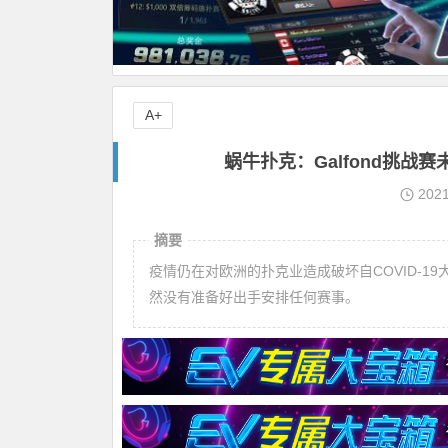
A+
蜗牛扑克：Galfond挑战
202
摘要
疫情仍在对欧洲的扑克业造成破坏自COVID-
然没有准备好出手安排任何赛事。