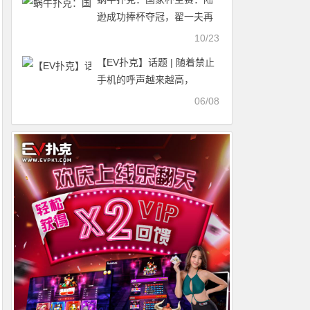
逊成功捧杯夺冠，翟一夫再
获亚军！
10/23
【EV扑克】话题 | 随着禁止
手机的呼声越来越高，
WSOP 发布了一项声明
06/08