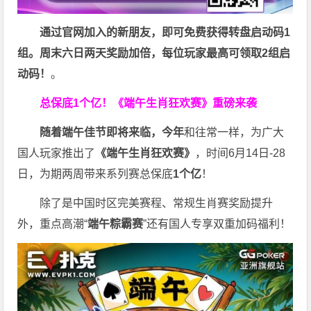
通过官网加入的新朋友，即可免费获得转盘启动码1
组。周末六日两天奖励加倍，每位玩家最高可领取2组启
动码！
。
总保底1个亿！
《端午生肖狂欢赛》重磅来袭
随着端午佳节即将来临，今年
和往常一样，为广大
国人玩家推出了
《端午生肖狂欢赛》
，时间6月14日-28
日，为期两周带来系列赛总保底
1
个亿
！
除了是中国时区完美赛程、常规生肖赛奖励提升
外，重点高潮“
端午粽霸赛
”还有国人专享双重加码福利！