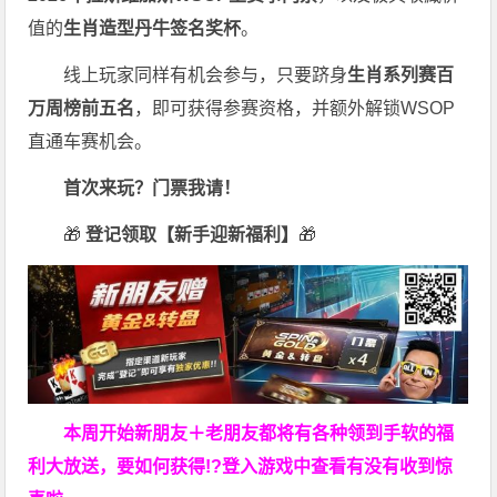
值的
生肖造型丹牛签名奖杯
。
线上玩家同样有机会参与，只要跻身
生肖系列赛百
万周榜前五名
，即可获得参赛资格，并额外解锁WSOP
直通车赛机会。
首次来玩？门票我请！
🎁
登记领取【新手迎新福利】
🎁
本周开始新朋友＋老朋友都将有各种领到手软的福
利大放送，要如何获得!?登入游戏中查看有没有收到惊