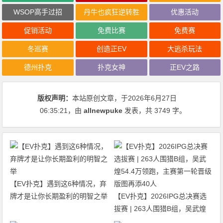
WSOP高手过招
丹牛也疯狂逆转胜
优惠活动
促销活动
免费比赛
免费赛
冬巡赛
创造正EV
大逃杀玩法
德州扑克
扑克女神
正EV之路
版权声明：
本站原创文章，于2026年6月27日
06:35:21
，由
allnewpuke
发表，共 3749 字。
【EV扑克】遇到这6种情况，弃
牌才是让你长期盈利的明智之举
【EV扑克】2026IPG总决赛选
拔赛 | 263人围猎B组，吴武煌
54.4万领跑，主赛第一轮晋级版