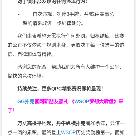
对于俱乐部发现的任何违规行为：
首次违规：罚停3手牌，并/或由赛事总
监酌情采取进一步纪律处分。
我们由衷希望无需执行任何处罚。归根结底，比赛
的公正不仅依赖于规则本身，更取决于每一位选手的诚
信、自律和体育精神。
感谢您的配合，帮助我们为所有人维护一个公平、
愉快的竞技环境。
持续关注，更多QPC精彩赛况即将呈现！
GG扑克
官网新朋友豪礼
《
WSOP
梦想大转盘》来
了！
万丈高楼平地起，丹牛纵横扑克圈
20余年，凭借一
点一滴的累积，最终登上
WSOP
历史奖励榜第一。而如