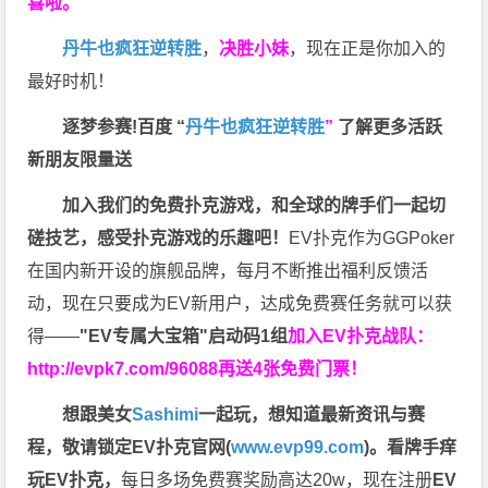
喜啦。
丹牛也疯狂逆转胜
，
决胜小妹
，现在正是你加入的
最好时机！
逐梦参赛!百度 “
丹牛也疯狂逆转胜
”
了解更多
活跃
新朋友限量送
加入我们的免费扑克游戏，和全球的牌手们一起切
磋技艺，感受扑克游戏的乐趣吧！
EV扑克作为GGPoker
在国内新开设的旗舰品牌，每月不断推出福利反馈活
动，现在只要成为EV新用户，达成免费赛任务就可以获
得——
"EV专属大宝箱"启动码1组
加入EV扑克战队：
http://evpk7.com/96088
再送4张免费门票！
想跟美女
Sashimi
一起玩，
想知道最新资讯与赛
程，
敬请锁定EV扑克官网(
www.evp99.com
)。
看牌手痒
玩EV扑克，
每日多场免费赛奖励高达20w，现在注册
EV