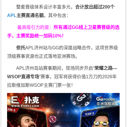
整套晋级体系设计丰富多元，
合计放出
超过200个
APL
主赛直通名额
。其中包含：
最具吸引力的是：
所有通过
GG
线上卫星赛晋级的选
手，主赛奖励统一加码
10%
！
依托
APL济州站与GG的深度战略合作，这项世界级
顶级赛事资源也正式落地亚洲赛场。
APL济州岛站赛事期间，现场同步开启“
荣耀之路
—
WSOP
直通专场
”赛事，冠军将获得价值1万刀的2026年
拉斯维加斯WSOP主赛门票一张！