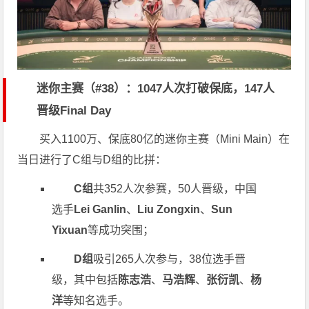
迷你主赛（#38）：1047人次打破保底，147人
晋级Final Day
买入1100万、保底80亿的迷你主赛（Mini Main）在
当日进行了C组与D组的比拼：
C组
共352人次参赛，50人晋级，中国
选手
Lei Ganlin
、
Liu Zongxin
、
Sun
Yixuan
等成功突围；
D组
吸引265人次参与，38位选手晋
级，其中包括
陈志浩
、
马浩辉
、
张衍凯
、
杨
洋
等知名选手。