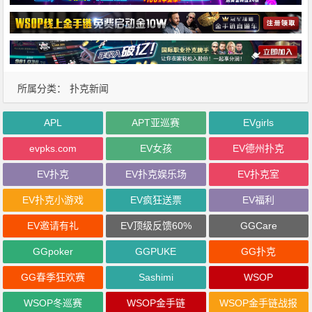
所属分类：
扑克新闻
APL
APT亚巡赛
EVgirls
evpks.com
EV女孩
EV德州扑克
EV扑克
EV扑克娱乐场
EV扑克室
EV扑克小游戏
EV疯狂送票
EV福利
EV邀请有礼
EV顶级反馈60%
GGCare
GGpoker
GGPUKE
GG扑克
GG春季狂欢赛
Sashimi
WSOP
WSOP冬巡赛
WSOP金手链
WSOP金手链战报