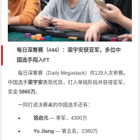
每日深筹赛（#44）：梁宇安获亚军，多位中
国选手闯入FT
每日深筹赛（Daily Megastack）共129人次参赛。
中国选手
梁宇安
表现优异，打入单挑阶段并获得亚军，
奖金
5860万
。
一同打进决赛桌的中国选手还有：
徐启元
— 季军，4300万
Yu Jiang
— 第五名，2380万