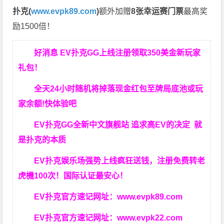
扑克(
www.evpk89.com
)
额外加赠
8张幸运赛门票
最高奖
励1500倍！
好消息 EV扑克GG上线注册领取350美金新玩家
礼包！
全天24小时随机将掉落现金红包至牌局底池或玩
家余额!快体验吧
EV扑克GG
全新中文旗舰站
追求高EV
的决定
就
是扑克的本质
EV扑克娱乐场强势上线疯狂送钱，注册免费转老
虎機100次！国际认证最安心！
EV扑克官方速记网址：
www.evpk89.com
EV扑克官方速记网址：
www.evpk22.com