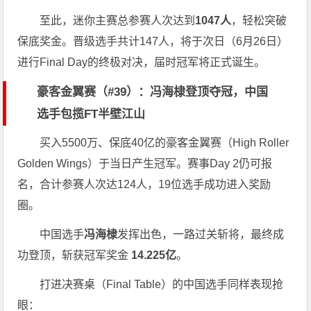
至此，迷你主赛总参赛人次达到
1047人
，轻松突破
保底奖金。晋级选手共计147人，将于次日（6月26日）
进行Final Day的终极对决，届时冠军将正式诞生。
豪客金翼赛（#39）：冯海棣登顶夺冠，中国
选手包揽FT半壁江山
买入5500万、保底40亿的豪客金翼赛（High Roller
Golden Wings）于当日产生冠军。赛事Day 2仍可报
名，合计参赛人次达124人，19位选手成功进入奖励
圈。
中国选手
冯海棣
发挥出色，一路过关斩将，最终成
功登顶，斩获冠军奖金
14.225亿
。
打进决赛桌（Final Table）的中国选手同样表现抢
眼：