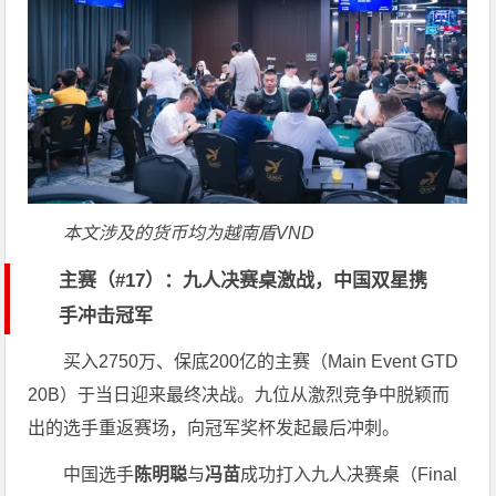
本文涉及的货币均为越南盾VND
主赛（#17）：九人决赛桌激战，中国双星携
手冲击冠军
买入2750万、保底200亿的主赛（Main Event GTD
20B）于当日迎来最终决战。九位从激烈竞争中脱颖而
出的选手重返赛场，向冠军奖杯发起最后冲刺。
中国选手
陈明聪
与
冯苗
成功打入九人决赛桌（Final