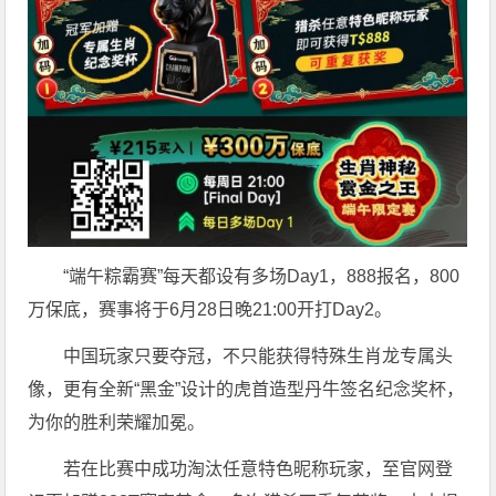
“端午粽霸赛”每天都设有多场Day1，888报名，800
万保底，赛事将于6月28日晚21:00开打Day2。
中国玩家只要夺冠，不只能获得特殊生肖龙专属头
像，更有全新“黑金”设计的虎首造型丹牛签名纪念奖杯，
为你的胜利荣耀加冕。
若在比赛中成功淘汰任意特色昵称玩家，至官网登