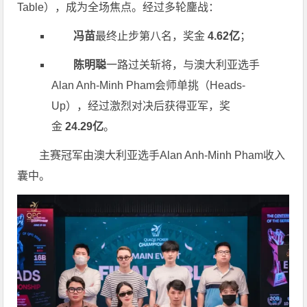
Table），成为全场焦点。经过多轮鏖战：
冯苗
最终止步第八名，奖金
4.62亿
；
陈明聪
一路过关斩将，与澳大利亚选手
Alan Anh-Minh Pham会师单挑（Heads-
Up），经过激烈对决后获得亚军，奖
金
24.29亿
。
主赛冠军由澳大利亚选手Alan Anh-Minh Pham收入
囊中。