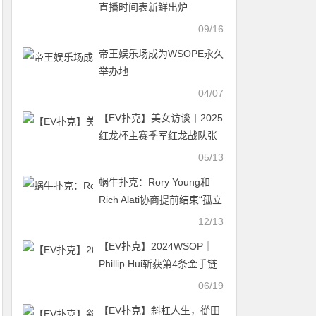
直播时间表新鲜出炉
09/16
帝王娱乐场成为WSOPE永久
举办地
04/07
【EV扑克】美女访谈丨2025
红龙杯主赛季军红龙战队张
晨旭采访
05/13
蜗牛扑克：Rory Young和
Rich Alati协商提前结束“孤立
禁闭”
12/13
【EV扑克】2024WSOP｜
Phillip Hui斩获第4条金手链
陈东成为赛事#41 Day1领跑
06/19
者
【EV扑克】斜杠人生，從田