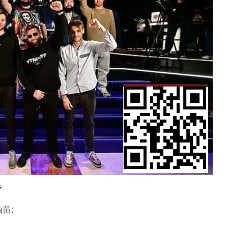
步
独苗：