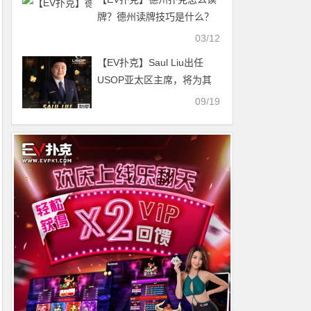
牌？德州读牌技巧是什么？
看完你也能掌握这种“超能
03/12
力”
【EV扑克】Saul Liu出任
USOP亚太区主席，将为其
发展注入强劲动力
09/19