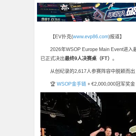
【EV扑克(
www.evp86.com
)报道】
2026年
WSOP Europe Main Event
进入
已正式决出
最终9人决赛桌（FT）
。
从创纪录的2,617人参赛阵容中脱颖而
🏆
WSOP金手链
+ €2,000,000冠军奖金