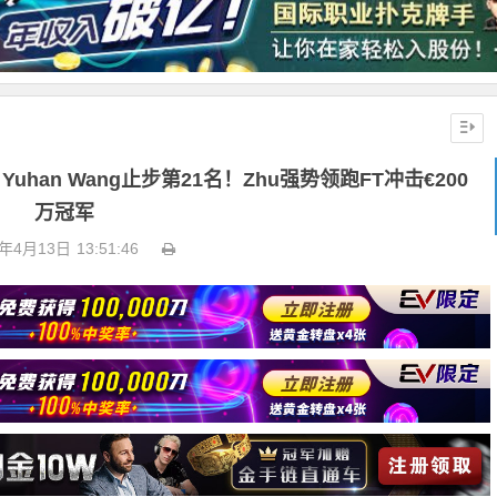
han Wang止步第21名！Zhu强势领跑FT冲击€200
万冠军
6年4月13日
13:51:46