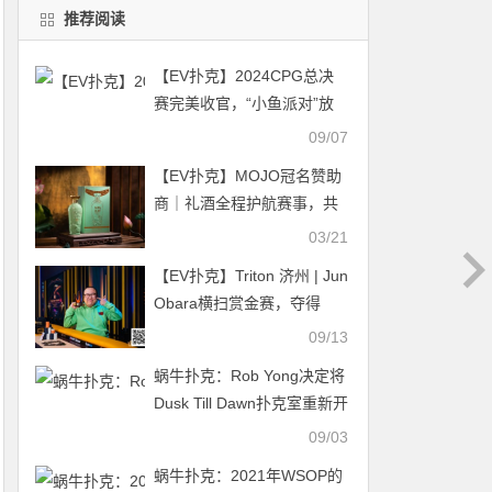
推荐阅读
【EV扑克】2024CPG总决
赛完美收官，“小鱼派对”放
肆狂欢！
09/07
【EV扑克】MOJO冠名赞助
商｜礼酒全程护航赛事，共
鉴精英风采
03/21
【EV扑克】Triton 济州 | Jun
Obara横扫赏金赛，夺得
Triton日本首冠
09/13
蜗牛扑克：Rob Yong决定将
Dusk Till Dawn扑克室重新开
放
09/03
蜗牛扑克：2021年WSOP的