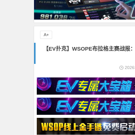
A+
【EV扑克】WSOPE布拉格主赛战报：Yu
202