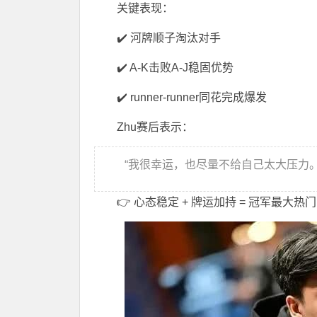
关键表现：
✔️ 河牌顺子淘汰对手
✔️ A-K击败A-J稳固优势
✔️ runner-runner同花完成爆发
Zhu赛后表示：
“我很幸运，也尽量不给自己太大压力。
👉 心态稳定 + 牌运加持 = 冠军最大热门