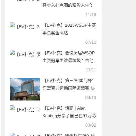
径步入扑克圈的精彩人生创
造者Christopher Brewer
11/19
【EV扑克】2023WSOP主赛
事总奖金高达
$91,564,800！Tom Dwan踩
07/10
点报名成功晋级！
【EV扑克】要说历届WSOP
主赛冠军里谁最垃圾？舍他
其谁！
11/11
【EV扑克】第三届“国门杯”
东盟智力运动国际邀请赛 协
议酒店预订开启｜4月18日
04/13
防城港正式开赛！
【EV扑克】话题 | Alan
Keating分享了自己在91万彩
池中用小对子完成精彩跟注
03/02
的思考过程
【EV扑克】德州扑克怎么读