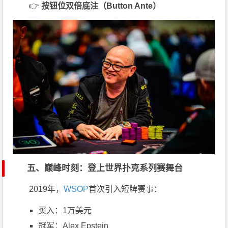
👉
按钮位双倍底注（Button Ante）
五、巅峰时刻：登上
世界扑克系列赛
舞台
2019年，
WSOP
首次引入短牌赛事：
买入：1万美元
冠军：
Alex Epstein