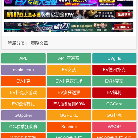
所属分类：
策略文章
APL
APT亚巡赛
EVgirls
evpks.com
EV女孩
EV德州扑克
EV扑克
EV扑克娱乐场
EV扑克室
EV扑克小游戏
EV疯狂送票
EV福利
EV邀请有礼
EV顶级反馈60%
GGCare
GGpoker
GGPUKE
GG扑克
GG春季狂欢赛
Sashimi
WSOP