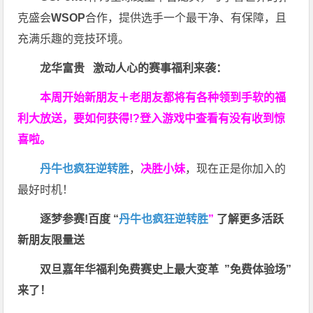
克盛会
WSOP
合作，提供选手一个最干净、有保障，且
充满乐趣的竞技环境。
龙华富贵 激动人心的赛事福利来袭：
本周开始新朋友＋老朋友都将有各种领到手软的福
利大放送，要如何获得!?登入游戏中查看有没有收到惊
喜啦。
丹牛也疯狂逆转胜
，
决胜小妹
，现在正是你加入的
最好时机！
逐梦参赛!百度 “
丹牛也疯狂逆转胜
”
了解更多
活跃
新朋友限量送
双旦嘉年华福利
免费赛史上最大变革
”免费体验场”
来了！