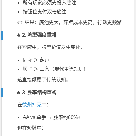
所有玩家必须先投入底注
按钮位支付双倍底注
👉 结果：底池更大，弃牌成本更高，行动更频繁
🔥 2. 牌型强度重排
在短牌中，牌型价值发生变化：
同花 ＞ 葫芦
顺子 ＞ 三条（现代主流规则）
这直接颠覆了传统认知。
🔥 3. 胜率结构重构
在
德州扑克
中：
AA vs 单手 → 胜率约80%+
但在短牌中：