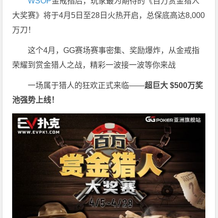
WSOP
金戒指后，玩家最为期待的《百万赏金猎人
大奖赛》将于4月5日至28日火热开启，总保底高达8,000
万刀！
这个4月，GG赛场赛事密集、奖励爆炸，从金戒指
荣耀到赏金猎人之战，精彩一波接一波等你来战
一场属于猎人的狂欢正式来临——
超巨大 $500万奖
池强势上线！