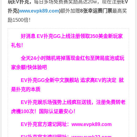
玩EV扑克，
每日多场免费赛奖励高达20w，现在注册
EV
扑克(
www.evpk89.com
)
额外加赠
8张幸运赛门票
最高奖
励1500倍！
好消息 EV扑克GG上线注册领取350美金新玩家
礼包！
全天24小时随机将掉落现金红包至牌局底池或玩
家余额!快体验吧
EV扑克GG
全新中文旗舰站
追求高EV
的决定
就
是扑克的本质
EV扑克娱乐场强势上线疯狂送钱，注册免费转老
虎機100次！国际认证最安心！
EV扑克官方速记网址：
www.evpk89.com