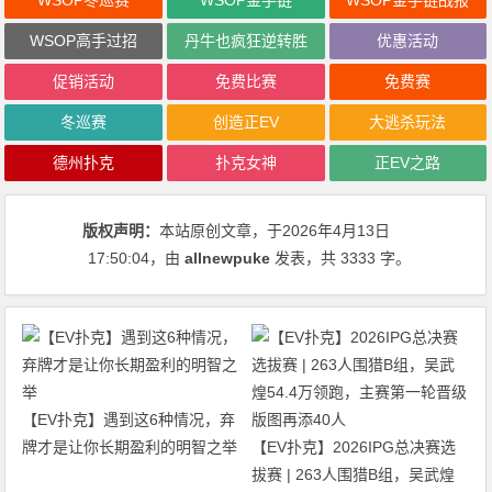
WSOP冬巡赛
WSOP金手链
WSOP金手链战报
WSOP高手过招
丹牛也疯狂逆转胜
优惠活动
促销活动
免费比赛
免费赛
冬巡赛
创造正EV
大逃杀玩法
德州扑克
扑克女神
正EV之路
版权声明：
本站原创文章，于2026年4月13日
17:50:04
，由
allnewpuke
发表，共 3333 字。
【EV扑克】遇到这6种情况，弃
牌才是让你长期盈利的明智之举
【EV扑克】2026IPG总决赛选
拔赛 | 263人围猎B组，吴武煌