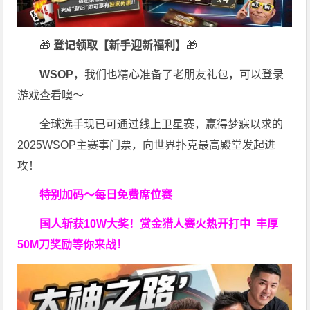
🎁
登记领取【新手迎新福利】
🎁
WSOP
，我们也精心准备了老朋友礼包，可以登录
游戏查看噢～
全球选手现已可通过线上卫星赛，赢得梦寐以求的
2025WSOP主赛事门票，向世界扑克最高殿堂发起进
攻！
特别加码～每日免费席位赛
国人斩获
10W
大奖！
赏金猎人赛火热开打中 丰厚
50M刀奖励等你来战！