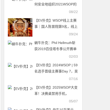
级Dream Bonus
何安全地组织2021WSOP的
规则
08/22
【EV扑克】WSOP线上主赛
事｜国人陈曾翔第9名，线上
传奇Bencb789勇夺390W刀
09/24
金手链冠军！
蜗牛扑克：Phil Hellmuth斩
获2019百佳塔冬季公开赛单
挑赛冠军
02/03
【EV扑克】2024WSOP | 59
名选手晋级主赛事Day 7，吴
亚轲记分牌排第五
07/16
【EV扑克】2025WSOP大变
革！决赛桌禁用手机，
WSOP+开放线上报名！
05/07
【EV扑克】丹牛10万美元