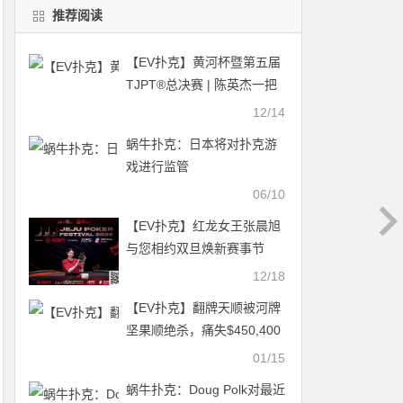
推荐阅读
【EV扑克】黄河杯暨第五届
TJPT®总决赛 | 陈英杰一把
清两家call出FT，彭科453.5
12/14
万计分领跑明日决赛！
蜗牛扑克：日本将对扑克游
戏进行监管
06/10
【EV扑克】红龙女王张晨旭
与您相约双旦焕新赛事节
12/18
【EV扑克】翻牌天顺被河牌
坚果顺绝杀，痛失$450,400
大池
01/15
蜗牛扑克：Doug Polk对最近