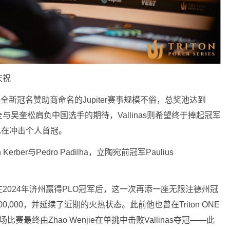
庆祝
ller Series全新冠名赞助商命名的Jupiter赛事规模不俗，总奖池达到
周全与吴奎松肩负中国选手的期待，Vallinas则希望终于捧起冠军
akil也在冲击个人首冠。
ber与Pedro Padilha，立陶宛前冠军Paulius
。
2024年济州赢得PLO冠军后，这一次再添一座无限注德州冠
00,000，并延续了近期的火热状态。此前他也曾在Triton ONE
比赛最终由Zhao Wenjie在单挑中击败Vallinas夺冠——此