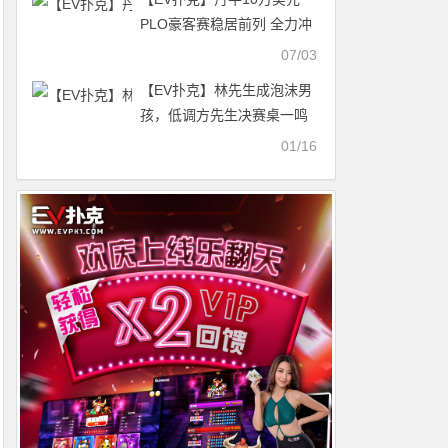
PLO豪客赛稳居前列 全力冲
击第8条金手链
07/03
【EV扑克】林先生成泡沫男
孩，低调方先生决赛桌一鸣
惊人豪取冠军！广州27竞技
01/16
鱼人狂欢赛圆满结束