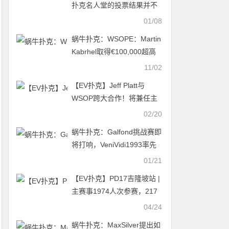
扑克名人堂的投票结果并不
满意。
01/08
蜗牛扑克：WSOPE：Martin
Kabrhel取得€100,000超高
额豪客赛冠军
11/02
【EV扑克】Jeff Platt与
WSOP跨大合作！将兼任主
持人与制作人角色
02/20
蜗牛扑克：Galfond挑战赛即
将打响，VeniVidi1993率先
迎战
01/21
【EV扑克】PD17吉隆坡站 |
主赛事1974人次参赛，217
人晋级；马浩辉再斩豪客赛
04/24
冠军；于国迪三次晋级获超
蜗牛扑克：MaxSilver提出如