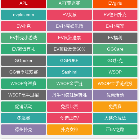
APL
APT亚巡赛
EVgirls
evpks.com
EV女孩
EV德州扑克
EV扑克
EV扑克娱乐场
EV扑克室
EV扑克小游戏
EV疯狂送票
EV福利
EV邀请有礼
EV顶级反馈60%
GGCare
GGpoker
GGPUKE
GG扑克
GG春季狂欢赛
Sashimi
WSOP
WSOP冬巡赛
WSOP金手链
WSOP金手链战报
WSOP高手过招
丹牛也疯狂逆转胜
优惠活动
促销活动
免费比赛
免费赛
冬巡赛
创造正EV
大逃杀玩法
德州扑克
扑克女神
正EV之路