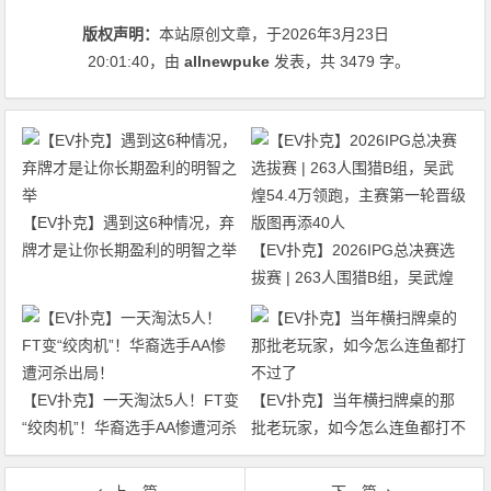
版权声明：
本站原创文章，于2026年3月23日
20:01:40
，由
allnewpuke
发表，共 3479 字。
【EV扑克】遇到这6种情况，弃
牌才是让你长期盈利的明智之举
【EV扑克】2026IPG总决赛选
拔赛 | 263人围猎B组，吴武煌
54.4万领跑，主赛第一轮晋级版
图再添40人
【EV扑克】一天淘汰5人！FT变
【EV扑克】当年横扫牌桌的那
“绞肉机”！华裔选手AA惨遭河杀
批老玩家，如今怎么连鱼都打不
出局！
过了