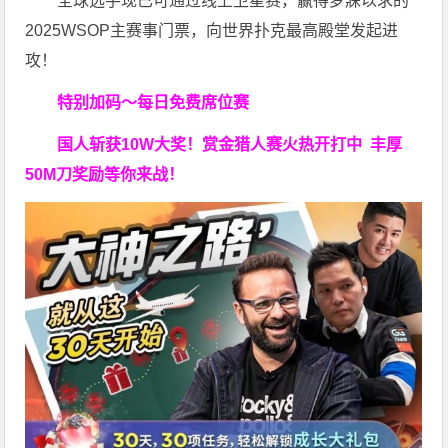
全球选手现已可通过线上卫星赛，赢得梦寐以求的
2025WSOP主赛事门票，向世界扑克最高殿堂发起进
攻！
特别加码～每日免费席位赛
国人斩获
10W
大奖！
赏金猎人赛火热开打中 丰厚
50M刀奖励等你来战！