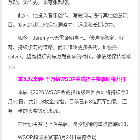
互动。无作秀，无夸张戏剧。
此外，他投入音乐创作，写歌词与进行其他创意项
目。多元兴趣让他保持洞察力、远见和长期动力。
如今，Jeremy已无需证明自己。他选择稳定、好
奇、持续学习的道路，而非追逐更多头衔。即便在
solver、超高额玩家与激烈竞争的时代，他依然保持影响
力。
重头戏来袭
千万级
WSOP金戒指
主赛事即将开打
本届《2026 WSOP金戒指超级巡回赛》将持续至3
月31日，共计18枚金戒指，目前已有8位冠军加冕，还
有一半的大赛等你来战。
在迷你主赛马上落幕后，备受期待的重点高潮#13：
WSOP超巡主赛事3月24日震撼登场