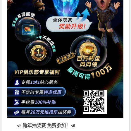
📣
跨年抽奖赛 免费参加
！📣