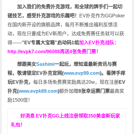
加入我们的免费扑克游戏，和全球的牌手们一起切
磋技艺，感受扑克游戏的乐趣吧！
EV扑克作为GGPoker
在国内新开设的旗舰品牌，每月不断推出福利反馈活
动，现在只要成为EV新用户，达成免费赛任务就可以获
得——
"EV专属大宝箱"启动码1组
加入EV扑克战队：
http://evpk7.com/96088
再送4张免费门票！
想跟美女
Sashimi
一起玩，
想知道最新资讯与赛
程，
敬请锁定EV扑克官网(
www.evp99.com
)。
看牌手痒
玩EV扑克，
每日多场免费赛奖励高达20w，现在注册
EV
扑克(
www.evpk89.com
)
额外加赠
8张幸运赛门票
最高奖
励1500倍！
好消息 EV扑克GG上线注册领取350美金新玩家
礼包！