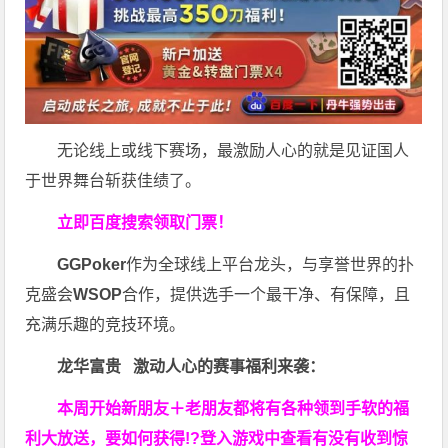
无论线上或线下赛场，最激励人心的就是见证国人
于世界舞台斩获佳绩了。
立即百度搜索领取门票！
GGPoker
作为全球线上平台龙头，与享誉世界的扑
克盛会
WSOP
合作，提供选手一个最干净、有保障，且
充满乐趣的竞技环境。
龙华富贵 激动人心的赛事福利来袭：
本周开始新朋友＋老朋友都将有各种领到手软的福
利大放送，要如何获得!?登入游戏中查看有没有收到惊