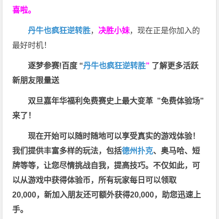
喜啦。
丹牛也疯狂逆转胜
，
决胜小妹
，现在正是你加入的
最好时机！
逐梦参赛!百度 “
丹牛也疯狂逆转胜
”
了解更多
活跃
新朋友限量送
双旦嘉年华福利
免费赛史上最大变革
”免费体验场”
来了！
现在开始可以随时随地可以享受真实的游戏体验！
我们提供丰富多样的玩法，包括
德州扑克
、奥马哈、短
牌等等，让您尽情挑战自我，提高技巧。不仅如此，
可
以从游戏中获得体验币，所有玩家每日可以领取
20,000，新加入朋友还可额外获得20,000，助您迅速上
手。