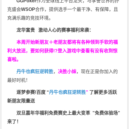
GGPoker
作为全球线上平台龙头，与享誉世界的扑
克盛会
WSOP
合作，提供选手一个最干净、有保障，且
充满乐趣的竞技环境。
龙华富贵 激动人心的赛事福利来袭：
本周开始新朋友＋老朋友都将有各种领到手软的福
利大放送，要如何获得!?登入游戏中查看有没有收到惊
喜啦。
丹牛也疯狂逆转胜
，
决胜小妹
，现在正是你加入的
最好时机！
逐梦参赛!百度 “
丹牛也疯狂逆转胜
”
了解更多
活跃
新朋友限量送
双旦嘉年华福利
免费赛史上最大变革
”免费体验场”
来了！