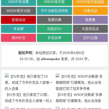
WSOP冬巡赛
WSOP金手链
WSOP金手链战报
WSOP高手过招
丹牛也疯狂逆转胜
优惠活动
促销活动
免费比赛
免费赛
冬巡赛
创造正EV
大逃杀玩法
德州扑克
扑克女神
正EV之路
版权声明：
本站原创文章，于2026年4月6日
18:15:36
，由
allnewpuke
发表，共 3243 字。
【EV扑克】他只拿到了23票，
【EV扑克】WSOP决赛桌“多弗
却成了今年扑克名人堂唯一的入
朗明哥”引爆赛场，他从全场垫
选者
底打到了冠军争夺者