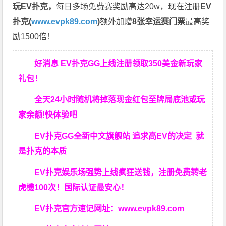
玩EV扑克，
每日多场免费赛奖励高达20w，现在注册
EV
扑克(
www.evpk89.com
)
额外加赠
8张幸运赛门票
最高奖
励1500倍！
好消息 EV扑克GG上线注册领取350美金新玩家
礼包！
全天24小时随机将掉落现金红包至牌局底池或玩
家余额!快体验吧
EV扑克GG
全新中文旗舰站
追求高EV
的决定
就
是扑克的本质
EV扑克娱乐场强势上线疯狂送钱，注册免费转老
虎機100次！国际认证最安心！
EV扑克官方速记网址：
www.evpk89.com