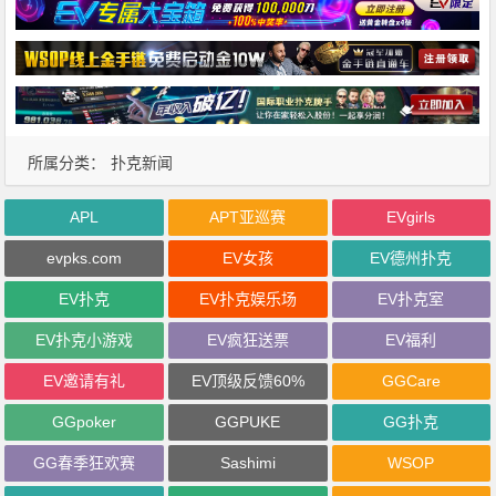
所属分类：
扑克新闻
APL
APT亚巡赛
EVgirls
evpks.com
EV女孩
EV德州扑克
EV扑克
EV扑克娱乐场
EV扑克室
EV扑克小游戏
EV疯狂送票
EV福利
EV邀请有礼
EV顶级反馈60%
GGCare
GGpoker
GGPUKE
GG扑克
GG春季狂欢赛
Sashimi
WSOP