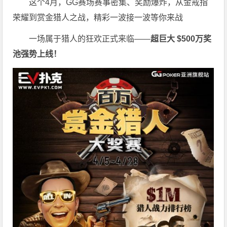
这个4月，GG赛场赛事密集、奖励爆炸，从金戒指
荣耀到赏金猎人之战，精彩一波接一波等你来战
一场属于猎人的狂欢正式来临——
超巨大 $500万奖
池强势上线！