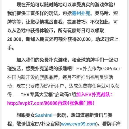
现在开始可以随时随地可以享受真实的游戏体验！
我们提供丰富多样的玩法，包括
德州扑克
、奥马哈、短
牌等等，让您尽情挑战自我，提高技巧。不仅如此，
可
以从游戏中获得体验币，所有玩家每日可以领取
20,000，新加入朋友还可额外获得20,000，助您迅速上
手。
加入我们的免费扑克游戏，和全球的牌手们一起切
磋技艺，感受扑克游戏的乐趣吧！
EV扑克作为GGPoker
在国内新开设的旗舰品牌，每月不断推出福利反馈活
动，现在只要成为EV新用户，达成免费赛任务就可以获
得——
"EV专属大宝箱"启动码1组
加入EV扑克战队：
http://evpk7.com/96088
再送4张免费门票！
想跟美女
Sashimi
一起玩，
想知道最新资讯与赛
程，
敬请锁定EV扑克官网(
www.evp99.com
)。
看牌手痒