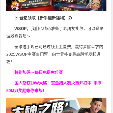
🎁
登记领取【新手迎新福利】
🎁
WSOP
，我们也精心准备了老朋友礼包，可以登录
游戏查看噢～
全球选手现已可通过线上卫星赛，赢得梦寐以求的
2025WSOP主赛事门票，向世界扑克最高殿堂发起进
攻！
特别加码～每日免费席位赛
国人斩获
10W
大奖！
赏金猎人赛火热开打中 丰厚
50M刀奖励等你来战！