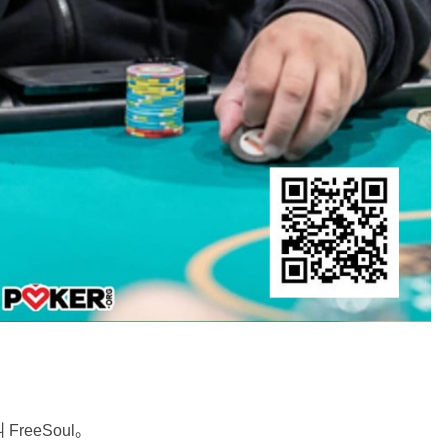
eeSoul。