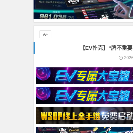
A+
【EV扑克】“牌不重
202