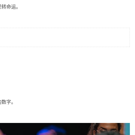
逆转命运。
：
的数字。