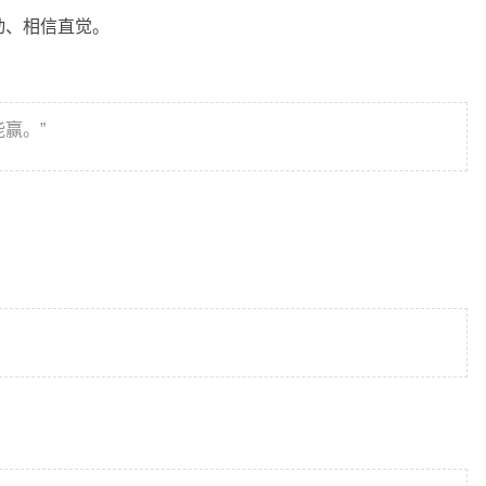
动、相信直觉。
赢。”
。