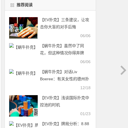
推荐阅读
【EV扑克】三条建议，让攻
击你大盲的对手后悔
06/06
【蜗牛扑克】虽然中了同
花，但这种情况你得弃牌
06/06
【蜗牛扑克】对话Liv
Boeree：有关女性的德州扑
克对话
12/18
【EV扑克】浅谈国际扑克中
控池的时机
01/23
【EV扑克】牌局分析：8.88