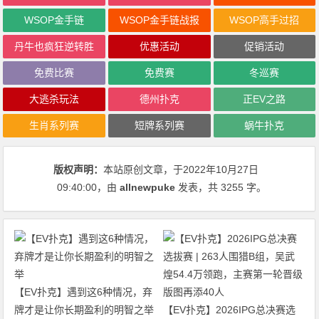
WSOP金手链
WSOP金手链战报
WSOP高手过招
丹牛也疯狂逆转胜
优惠活动
促销活动
免费比赛
免费赛
冬巡赛
大逃杀玩法
德州扑克
正EV之路
生肖系列赛
短牌系列赛
蜗牛扑克
版权声明：
本站原创文章，于2022年10月27日
09:40:00
，由
allnewpuke
发表，共 3255 字。
【EV扑克】遇到这6种情况，弃
牌才是让你长期盈利的明智之举
【EV扑克】2026IPG总决赛选