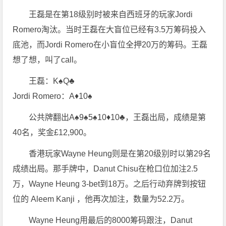
王磊是在第18级别时被来自西班牙的玩家Jordi
Romero淘汰。当时王磊在大盲位已经有3.5万筹码投入
底池，而Jordi Romero在小盲位全押20万的筹码。王磊
想了想，叫了call。
王磊：K♠Q♣
Jordi Romero：A♦10♠
公共牌翻出A♠9♠5♠10♦10♣，王磊出局，成绩是第
40名，奖金£12,900。
香港玩家Wayne Heung则是在第20级别时以第29名
成绩出局。那手牌中，Danut Chisu在枪口位加注2.5
万，Wayne Heung 3-bet到18万。之后行动弃牌到按钮
位的 Aleem Kanji ，他再次加注，数量为52.2万。
Wayne Heung用最后的8000筹码跟注，Danut