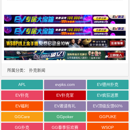
所属分类：
扑克新闻
APL
evpks.com
EV德州扑克
EV扑克
EV扑克室
EV疯狂送票
EV福利
EV邀请有礼
EV顶级反馈60%
GGCare
GGpoker
GGPUKE
GG扑克
GG春季狂欢赛
WSOP