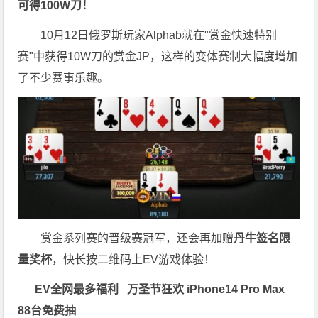
可得100W刀！
10月12日俄罗斯玩家Alphab就在"赏金快速特别
赛"中获得10W刀的赏金JP，这样的变体赛制大幅度增加
了不少赛事乐趣。
赏金系列赛的晋级赛冠军，还会再加赠
丹牛签名限
量奖杯
，快长按二维码上EV游戏体验！
EV全网最多福利
万圣节狂欢 iPhone14 Pro Max
88台免费抽