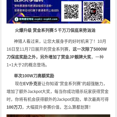
火爆升级
赏金系列赛
５千万刀保底来势汹汹
神猎人看过来，让您大展身手的好时机来了！10月
16日至11月7日展开的赏金系列赛，
这一次
除了5000W
刀保底奖励之外，另外增加了赏金JP靓牌大奖
，一种
1+1大于2的概念登场。
单次100W刀高额奖励
现在
EV扑克
要让你知道"赏金系列赛"的超强魅力，
增加了额外Jackpot大奖，每当你成功猎杀玩家获得赏金
时，你将有机会获得额外的Jackpot奖励，单次最高可得
100万刀
，大幅提升参赛价值，怎么算都划算！