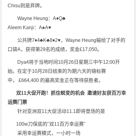
Chisu则是弃牌。
Wayne Heung：A♦Q♣
Aleem Kanji：A♠A♥
公共牌7♦4♣K♣8♦2♥，Wayne Heung输给了对手的
口袋A，获得第29名的成绩，奖金£17,050。
Dya4将于当地时间10月26日星期三中午12:00开
始。在定于10月28日结束的为期六天的锦标赛
中， £664,400 的最高奖金正在等待获胜者。
双11大促开跑！抓住蜕变的机会 邀请好友获百万幸
运赛门票
针对亚洲双11大促活动11.1即将登场的是
100w刀保底的"双11百万幸运赛"
采用幸运赛模式，一小时一场