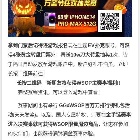
拿到门票后记得进游戏报名
现在注册
EV扑克
账号，可获
得
4张黄金转盘门票
外，再送
10w刀大转盘
抽奖1次，皆
于隔日自动发放至游戏账户中，新户好礼不怕多，立即
长按二维码前往！
长按二维码
新朋友将获得WSOP主赛事福利!!
完整赛程资讯，可以登入游戏中查看！
赛事期间也有举行
GGxWSOP百万刀排行榜礼包活
动
(天天发奖)。以及，国人专属特权，只要在
金手链赛事
进入决赛桌就可获得WSOP限量周边商品
，让志在参加
的伙伴们，也能获得满钵满盆赛事体验。