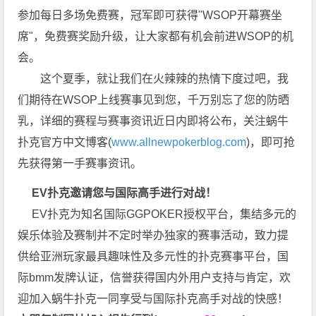
参加每日多场
免费赛
，冠军即可获得"WSOP开幕赛坐
席"，免费赛奖励升级，让大家都有机会前进WSOP的机
会。
这个夏季，就让我们在火辣辣的热情下度过吧，我
们期待在WSOP上线赛事见到您，千万别忘了您的防晒
乳，详细的赛程与赛事资讯近日内即将公布，关注蜗牛
扑克官方中文博客(
www.allnewpokerblog.com
)，即可抢
先获得第一手赛事资讯。
EV扑克邀请您与国际高手进行对战！
EV扑克为知名国际GGPOKER授权平台，集结多元的
娱乐体验及赛制并不定时举办独家的赛事活动，致力提
供给亚洲玩家最具趣味性及多元性的扑克赛事平台，国
际bmm发牌认证，信誉获得国内外用户支持与肯定，欢
迎加入蜗牛扑克一同享受与国际扑克高手对战的快感！