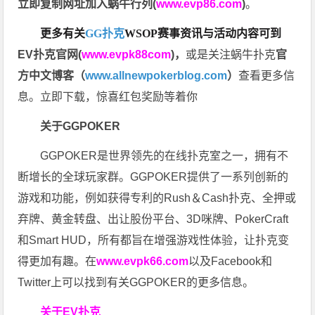
立即复制网址加入蜗牛行列(
www.evp86.com
)
。
更多有关
GG扑克
WSOP
赛事资讯与活动内容可到
EV扑克官网(
www.evpk88com
)
，
或是关注蜗牛扑克
官
方中文博客（
www.allnewpokerblog.com
）
查看更多信
息。立即下载，惊喜红包奖励等着你
关于GGPOKER
GGPOKER是世界领先的在线扑克室之一，拥有不
断增长的全球玩家群。GGPOKER提供了一系列创新的
游戏和功能，例如获得专利的Rush＆Cash扑克、全押或
弃牌、黄金转盘、出让股份平台、3D咪牌、PokerCraft
和Smart HUD，所有都旨在增强游戏性体验，让扑克变
得更加有趣。在
www.evpk66.com
以及Facebook和
Twitter上可以找到有关GGPOKER的更多信息。
关于EV扑克