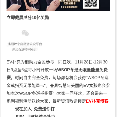
立即截屏瓜分10亿奖励
EV扑克为能助力全民参与一同狂欢，11月28日-12月30
日9点至6点每小时开放一场
WSOP冬巡无限量能量免费
赛
，时间自由完全免费，每场都有机会获得"WSOP冬巡
金戒指赛无限能量卡"。兼具智慧与美丽的
EV女孩
也会参
加本次WSOP冬巡戒指赛与大家一同狂欢，还会带来一
系列福利活动送给大家，最新资讯敬请锁定
EV扑克博客
现在加入
免费送你打
FIFA 世界杯结合扑克