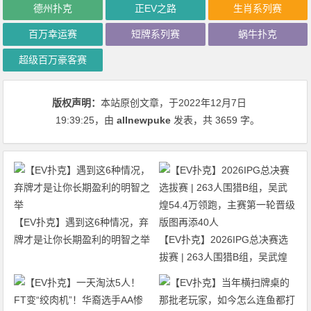
德州扑克
正EV之路
生肖系列赛
百万幸运赛
短牌系列赛
蜗牛扑克
超级百万豪客赛
版权声明：
本站原创文章，于2022年12月7日
19:39:25
，由
allnewpuke
发表，共 3659 字。
【EV扑克】遇到这6种情况，弃
牌才是让你长期盈利的明智之举
【EV扑克】2026IPG总决赛选
拔赛 | 263人围猎B组，吴武煌
54.4万领跑，主赛第一轮晋级版
图再添40人