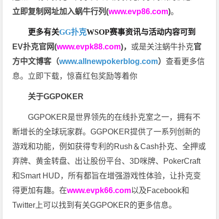
立即复制网址加入蜗牛行列(
www.evp86.com
)
。
更多有关
GG扑克
WSOP
赛事资讯与活动内容可到
EV扑克官网(
www.evpk88.com
)
，
或是关注蜗牛扑克
官
方中文博客（
www.allnewpokerblog.com
）
查看更多信
息。立即下载，惊喜红包奖励等着你
关于GGPOKER
GGPOKER是世界领先的在线扑克室之一，拥有不
断增长的全球玩家群。GGPOKER提供了一系列创新的
游戏和功能，例如获得专利的Rush＆Cash扑克、全押或
弃牌、黄金转盘、出让股份平台、3D咪牌、PokerCraft
和Smart HUD，所有都旨在增强游戏性体验，让扑克变
得更加有趣。在
www.evpk66.com
以及Facebook和
Twitter上可以找到有关GGPOKER的更多信息。