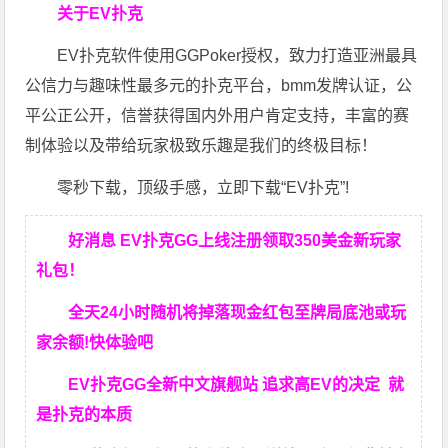
关于EV扑克
EV扑克软件使用GGPoker授权，致力打造亚洲最具
公信力与趣味性最多元的扑克平台，bmm发牌认证，公
平公正公开，信誉获得国内外用户肯定支持，丰富的赛
制体验以及带给玩家极致乐趣是我们的终极目标！
零秒下载，顶级手感，立即下载“EV扑克”!
好消息 EV扑克GG上线注册领取350美金新玩家
礼包！
全天24小时随机将掉落现金红包至牌局底池或玩
家余额!快体验吧
EV扑克GG
全新中文旗舰站
追求高EV
的决定
就
是扑克的本质