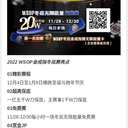
2022 WSOP金戒指冬巡赛亮点
0
1
精彩赛程
12月4日至1月8日横跨圣诞与跨年节庆
0
2
超高保底
一亿五千W刀保底，主赛事1千W刀保底
0
3
免费赛
11/28-12/30每小时一场冬巡无限能量免费赛
0
4
赏金JP