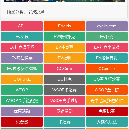
所属分类：
策略文章
APL
EVgirls
evpks.com
EV女孩
EV德州扑克
EV扑克
EV扑克娱乐场
EV扑克室
EV扑克小游戏
EV疯狂送票
EV福利
EV邀请有礼
EV顶级反馈60%
GGCare
GGpoker
GGPUKE
GG扑克
GG春季狂欢赛
WSOP
WSOP冬巡赛
WSOP金手链
WSOP金手链战报
WSOP高手过招
丹牛也疯狂逆转胜
优惠活动
促销活动
免费比赛
免费赛
冬巡赛
大逃杀玩法