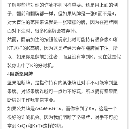
了解哪些牌对你的诈唬不利同样重要。还是用上面的例
子，翻前和翻牌都一样，但如果转牌是一张K而不是4，
对大盲注的范围来说就是一张糟糕的牌，因为在翻牌圈
面对下注时，很多K高牌会被弃掉。
然而，翻前加注的按钮位玩家此时可能持有很多像KJ和
KT这样的K高牌，因为这类牌经常会在翻牌圈下注。所
以，如果你是翻前加注者，而且没有拿到K，现在就是假
装你击中了K的好时机。
4
阻断坚果牌
坚果阻断牌，是指你持有的某张牌让对手不可能拿到坚
果牌。对坚果牌诈唬可一点也不好玩，所以拥有坚果阻
断牌对于诈唬非常重要。
如果公共牌是A♦4♣5♦J♦T♠，而你拿到了K♦，这是一个
很好的诈唬机会。因为我们阻断了坚果牌，对手不可能
拿到K♦Q♦和K♦T♦这样的牌。