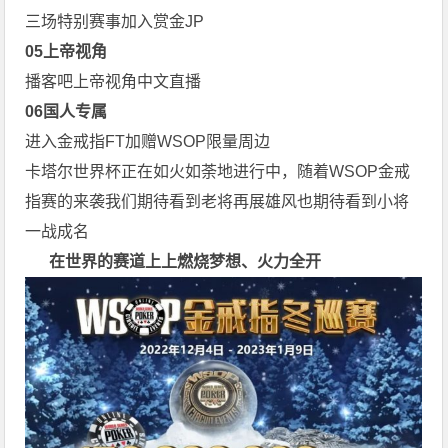
三场特别赛事加入赏金JP
0
5
上帝视角
播客吧上帝视角中文直播
0
6
国人专属
进入金戒指FT加赠WSOP限量周边
卡塔尔世界杯正在如火如荼地进行中，随着WSOP金戒
指赛的来袭我们期待看到老将再展雄风也期待看到小将
一战成名
在世界的赛道上上
燃烧梦想、火力全开