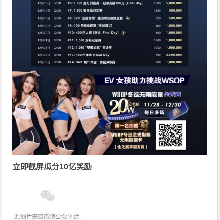
立即截屏瓜分10亿奖励