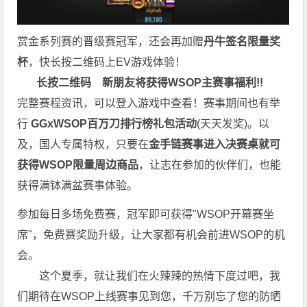
赏金系列赛的晋级赛冠军，还会再加赠
丹牛签名限量奖
杯
，快长按二维码上EV游戏体验！
长按二维码
新朋友将获得WSOP主赛事福利!!
完整赛程资讯，可以登入游戏中查看！赛事期间也有举
行
GGxWSOP百万刀排行榜礼包活动
(天天发奖)。以
及，国人专属特权，只要在
金手链赛事进入决赛桌就可
获得WSOP限量周边商品
，让志在参加的伙伴们，也能
获得满钵满盆赛事体验。
参加每日多场免费赛，冠军即可获得"WSOP开幕赛坐
席"，免费赛奖励升级，让大家都有机会前进WSOP的机
会。
这个夏季，就让我们在火辣辣的热情下度过吧，我
们期待在WSOP上线赛事见到您，千万别忘了您的防晒