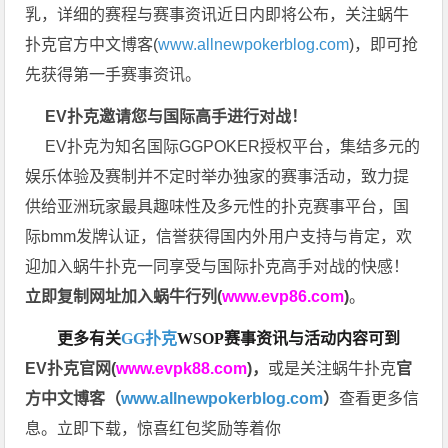
乳，详细的赛程与赛事资讯近日内即将公布，关注蜗牛
扑克官方中文博客(
www.allnewpokerblog.com
)，即可抢
先获得第一手赛事资讯。
EV扑克邀请您与国际高手进行对战！
EV扑克为知名国际GGPOKER授权平台，集结多元的
娱乐体验及赛制并不定时举办独家的赛事活动，致力提
供给亚洲玩家最具趣味性及多元性的扑克赛事平台，国
际bmm发牌认证，信誉获得国内外用户支持与肯定，欢
迎加入蜗牛扑克一同享受与国际扑克高手对战的快感！
立即复制网址加入蜗牛行列(
www.evp86.com
)
。
更多有关
GG扑克
WSOP
赛事资讯与活动内容可到
EV扑克官网(
www.evpk88.com
)
，
或是关注蜗牛扑克
官
方中文博客（
www.allnewpokerblog.com
）
查看更多信
息。立即下载，惊喜红包奖励等着你