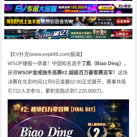
【EV扑克(
www.evpk66.com
)报道】
WSOP捷报～恭喜！中国知名选手
丁彪（Biao Ding）
，
获得
WSOP金戒指冬巡赛
#2:
超级百万豪客赛
亚军！
这场
决赛在北京时间12月6日凌晨02:00正式展开，赛事共吸
引722人次参与，累积奖励达到7,220,000刀。