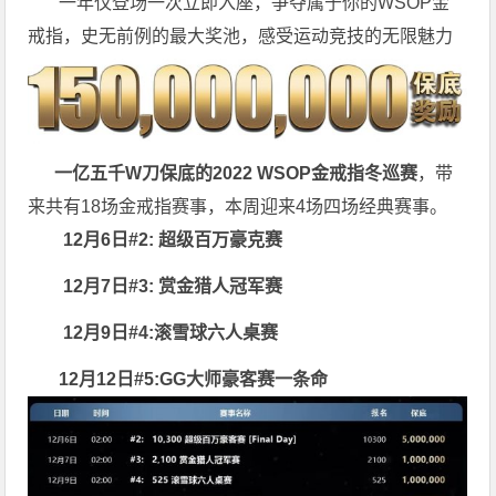
一年仅登场一次立即入座，争夺属于你的WSOP金
戒指，史无前例的最大奖池，感受运动竞技的无限魅力
一亿五千W刀保底的2022 WSOP金戒指冬巡赛
，带
来共有18场金戒指赛事，本周迎来4场四场经典赛事。
12月6日#2: 超级百万豪克赛
12月7日#3: 赏金猎人冠军赛
12月9日#4:滚雪球六人桌赛
12月12日#5:GG大师豪客赛一条命