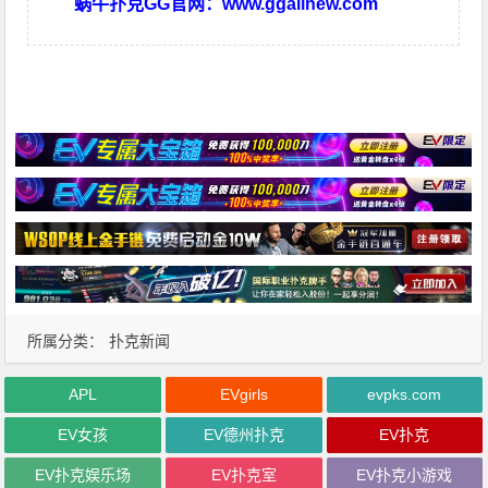
蜗牛扑克GG官网：
www.ggallnew.com
所属分类：
扑克新闻
APL
EVgirls
evpks.com
EV女孩
EV德州扑克
EV扑克
EV扑克娱乐场
EV扑克室
EV扑克小游戏