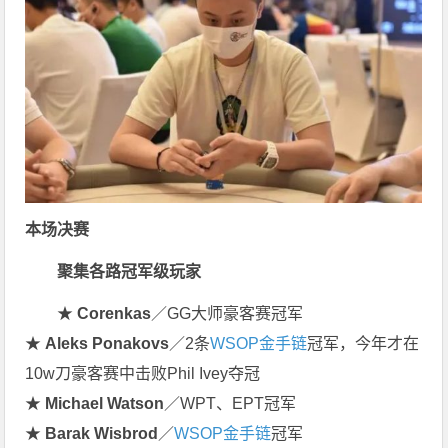
本场决赛
聚集各路
冠军级
玩家
★
Corenkas
／GG大师豪客赛冠军
★
Aleks Ponakovs
／2条
WSOP金手链
冠军，今年才在
10w刀豪客赛中击败Phil Ivey夺冠
★
Michael Watson
／WPT、EPT冠军
★
Barak Wisbrod
／
WSOP金手链
冠军