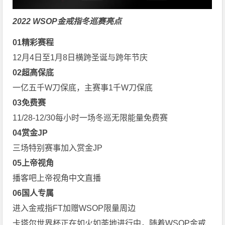
2022 WSOP金戒指冬巡赛亮点
0
1
精彩赛程
12月4日至1月8日横跨圣诞与跨年节庆
0
2
超高保底
一亿五千W刀保底，主赛事1千W刀保底
0
3
免费赛
11/28-12/30每小时一场冬巡无限能量免费赛
0
4
赏金JP
三场特别赛事加入赏金JP
0
5
上帝视角
播客吧上帝视角中文直播
0
6
国人专属
进入金戒指FT加赠WSOP限量周边
卡塔尔世界杯正在如火如荼地进行中，随着WSOP金戒