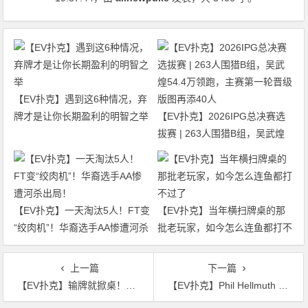
【EV扑克】遇到这6种情况，弃
牌才是让你长期盈利的明智之举
【EV扑克】2026IPG总决赛选
拔赛 | 263人围猎B组，吴武煌
54.4万领跑，主赛第一轮晋级版
图再添40人
【EV扑克】一天淘汰5人！FT变
【EV扑克】当年横扫牌桌的那
“绞肉机”！华裔选手AA惨遭河杀
批老玩家，如今怎么连鱼都打不
出局！
过了
上一篇
下一篇
【EV扑克】输牌就掀桌！摔跤之神JBL回归WWE，将在节目中举办扑克比赛
【EV扑克】Phil Hellmuth VS Jason Koon单挑赛开打！