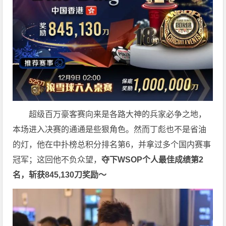
超级百万豪客赛向来是各路大神的兵家必争之地，
本场进入决赛的通通是些狠角色。然而丁彪也不是省油
的灯，他在中扑榜总积分排名第6，并拿过多个国内赛事
冠军；这回他不负众望，
夺下WSOP个人最佳成绩第2
名，斩获845,130刀奖励～