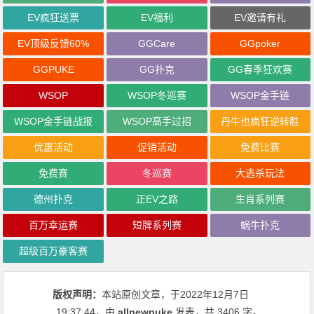
EV疯狂送票
EV福利
EV邀请有礼
EV顶级反馈60%
GGCare
GGpoker
GGPUKE
GG扑克
GG春季狂欢赛
WSOP
WSOP冬巡赛
WSOP金手链
WSOP金手链战报
WSOP高手过招
丹牛也疯狂逆转胜
优惠活动
促销活动
免费比赛
免费赛
冬巡赛
大逃杀玩法
德州扑克
正EV之路
生肖系列赛
百万幸运赛
短牌系列赛
蜗牛扑克
超级百万豪客赛
版权声明：
本站原创文章，于2022年12月7日
19:37:44
，由
allnewpuke
发表，共 3406 字。