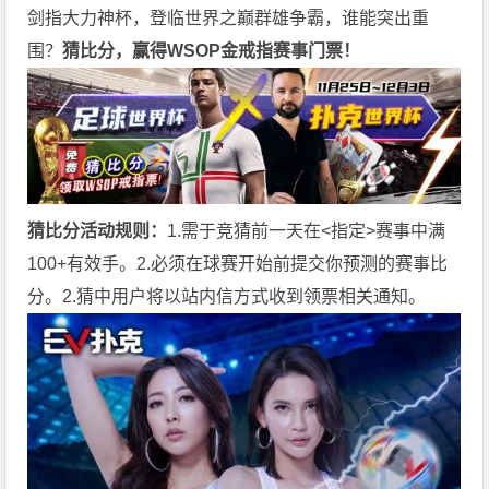
剑指大力神杯，登临世界之巅群雄争霸，谁能突出重
围？
猜比分，赢得WSOP金戒指赛事门票！
猜比分活动规则：
1.需于竞猜前一天在<指定>赛事中满
100+有效手。2.必须在球赛开始前提交你预测的赛事比
分。2.猜中用户将以站内信方式收到领票相关通知。