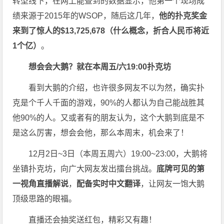
转型线下，在网上能查到的数据显示，他第一个现场成
绩来源于2015年的WSOP，随后这几年，
他的扑克奖金
来到了惊人的
$13,725,678
（什么概念，折合人民币将近
1
个亿）
。
想会会大鹅？就在本周五
/
六
19:00
扑克坊
看到大鹅的介绍，也许很多网友不以为然，确实扑
克是个千人千面的游戏，90%的人都认为自己能战胜其
他90%的人。又或者有的朋友认为，这个大鹅到底是不
是这么厉害，想会会他，那么本周末，机会来了！
12月2日~3日（本周五周六）19:00~23:00，大鹅将
坐镇扑克坊，向广大网友发出擂台挑战。
底牌可见的第
一视角直播解说
，
配备实时中文翻译
，让网友一饱大鹅
顶级思路的眼福。
直播还会抽奖送红包，精彩又有趣！