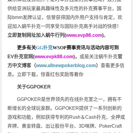
供给亚洲玩家最具趣味性及多元性的扑克赛事平台，国
际bmm发牌认证，信誉获得国内外用户支持与肯定，欢
迎加入蜗牛扑克一同享受与国际扑克高手对战的快感！
立即复制网址加入蜗牛行列(
www.evp86.com
)
。
更多有关
GG扑克
WSOP
赛事资讯与活动内容可到
EV扑克官网(
www.evpk88.com
)
，
或是关注蜗牛扑克
官
方中文博客（
www.allnewpokerblog.com
）
查看更多信
息。立即下载，惊喜红包奖励等着你
关于GGPOKER
GGPOKER是世界领先的在线扑克室之一，拥有不
断增长的全球玩家群。GGPOKER提供了一系列创新的
游戏和功能，例如获得专利的Rush＆Cash扑克、全押或
弃牌、黄金转盘、出让股份平台、3D咪牌、PokerCraft