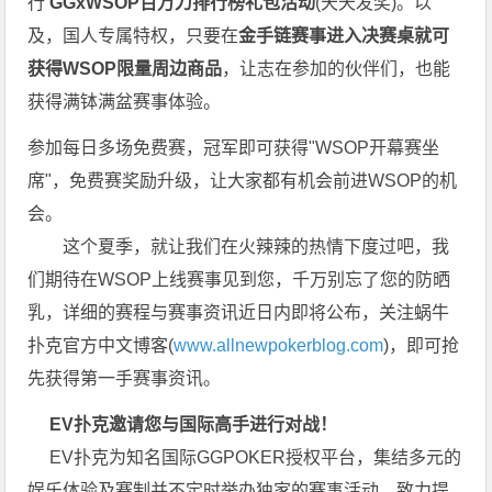
行
GGxWSOP百万刀排行榜礼包活动
(天天发奖)。以
及，国人专属特权，只要在
金手链赛事进入决赛桌就可
获得WSOP限量周边商品
，让志在参加的伙伴们，也能
获得满钵满盆赛事体验。
参加每日多场免费赛，冠军即可获得"WSOP开幕赛坐
席"，免费赛奖励升级，让大家都有机会前进WSOP的机
会。
这个夏季，就让我们在火辣辣的热情下度过吧，我
们期待在WSOP上线赛事见到您，千万别忘了您的防晒
乳，详细的赛程与赛事资讯近日内即将公布，关注蜗牛
扑克官方中文博客(
www.allnewpokerblog.com
)，即可抢
先获得第一手赛事资讯。
EV扑克邀请您与国际高手进行对战！
EV扑克为知名国际GGPOKER授权平台，集结多元的
娱乐体验及赛制并不定时举办独家的赛事活动，致力提