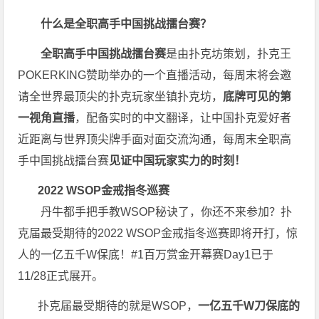
什么是全职高手中国挑战擂台赛？
全职高手中国挑战擂台赛
是由扑克坊策划，扑克王
POKERKING赞助举办的一个直播活动，每周末将会邀
请全世界最顶尖的扑克玩家坐镇扑克坊，
底牌可见的第
一视角直播
，配备实时的中文翻译，让中国扑克爱好者
近距离与世界顶尖牌手面对面交流沟通，每周末全职高
手中国挑战擂台赛
见证中国玩家实力的时刻！
2022 WSOP金戒指冬巡赛
丹牛都手把手教WSOP秘诀了，你还不来参加？扑
克届最受期待的2022 WSOP金戒指冬巡赛即将开打，惊
人的一亿五千W保底！#1百万赏金开幕赛Day1已于
11/28正式展开。
扑克届最受期待的就是WSOP，
一亿五千W刀保底的