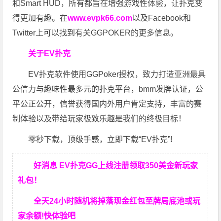
和Smart HUD，所有都旨在增强游戏性体验，让扑克变
得更加有趣。在
www.evpk66.com
以及Facebook和
Twitter上可以找到有关GGPOKER的更多信息。
关于EV扑克
EV扑克软件使用GGPoker授权，致力打造亚洲最具
公信力与趣味性最多元的扑克平台，bmm发牌认证，公
平公正公开，信誉获得国内外用户肯定支持，丰富的赛
制体验以及带给玩家极致乐趣是我们的终极目标！
零秒下载，顶级手感，立即下载“EV扑克”!
好消息 EV扑克GG上线注册领取350美金新玩家
礼包！
全天24小时随机将掉落现金红包至牌局底池或玩
家余额!快体验吧