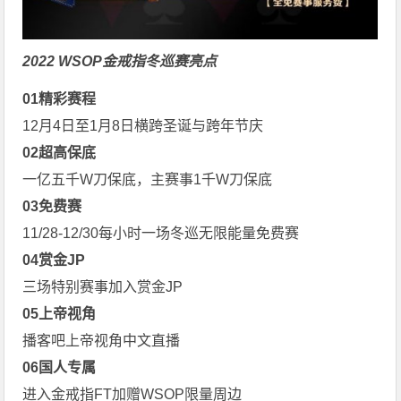
2022 WSOP金戒指冬巡赛亮点
0
1
精彩赛程
12月4日至1月8日横跨圣诞与跨年节庆
0
2
超高保底
一亿五千W刀保底，主赛事1千W刀保底
0
3
免费赛
11/28-12/30每小时一场冬巡无限能量免费赛
0
4
赏金JP
三场特别赛事加入赏金JP
0
5
上帝视角
播客吧上帝视角中文直播
0
6
国人专属
进入金戒指FT加赠WSOP限量周边