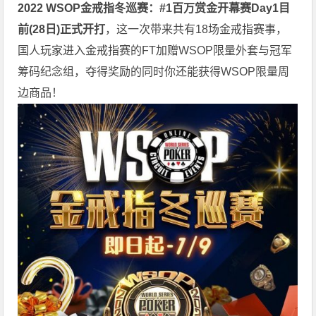
2022 WSOP金戒指冬巡赛：#1百万赏金开幕赛Day1目
前(28日)正式开打
，这一次带来共有18场金戒指赛事，
国人玩家进入金戒指赛的FT加赠WSOP限量外套与冠军
筹码纪念组，夺得奖励的同时你还能获得WSOP限量周
边商品！