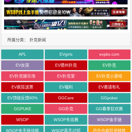
所属分类：
扑克新闻
APL
EVgirls
evpks.com
EV女孩
EV德州扑克
EV扑克
EV扑克娱乐场
EV扑克室
EV扑克小游戏
EV疯狂送票
EV福利
EV邀请有礼
EV顶级反馈60%
GGCare
GGpoker
GGPUKE
GG扑克
GG春季狂欢赛
WSOP
WSOP冬巡赛
WSOP金手链
WSOP金手链战报
WSOP高手过招
丹牛也疯狂逆转胜