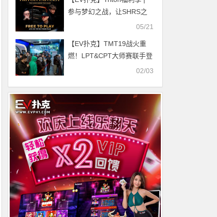
参与梦幻之战，让SHRS之
旅更加精彩刺激！
05/21
【EV扑克】TMT19战火重
燃！LPT&CPT大师赛联手登
陆新赛场，LPT青花瓷奖杯
02/03
见证历史时刻