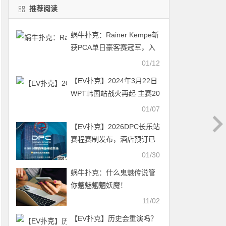
推荐阅读
蜗牛扑克：Rainer Kempe斩
获PCA单日豪客赛冠军，入
账$908,100
01/12
【EV扑克】2024年3月22日
WPT韩国站战火再起 主赛20
亿韩元保底！
01/07
【EV扑克】2026DPC长乐站
赛程赛制发布，酒店预订已
开启！
01/30
蜗牛扑克：什么鬼魅传说管
你魑魅魍魉妖魔！
11/02
【EV扑克】历史会重演吗？