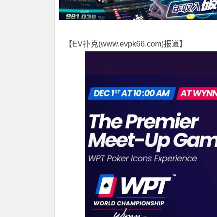
【EV扑克(
www.evpk66.com
)报道】