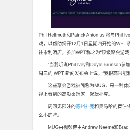
Phil Hellmuth和Patrick Antonius 
戏，以帮助揭开12月1日星期四开始的WP
往永利酒店，参加WPT称之为“顶级聚会游戏：WPT P
“当我听说Phil Ivey和Doyle Brun
周三的 WPT 新闻发布会上说。“我很高兴
这些聚会游戏被简称为MUG，是一种
视上看到的高额桌玩家一起玩扑克。
周四无限注的
德州扑克
和奥马哈的盲注将是$
么小的牌。
MUG由视频博主Andrew Neeme和B