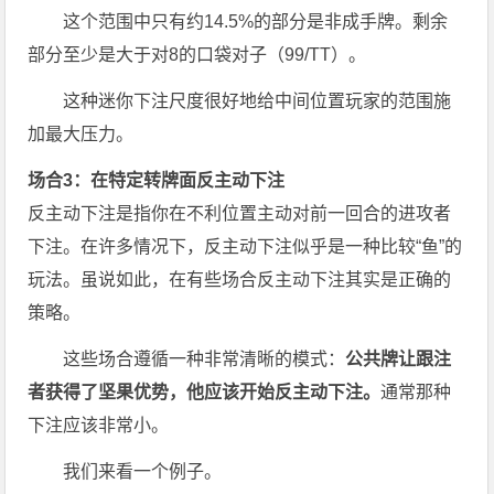
这个范围中只有约14.5%的部分是非成手牌。剩余
部分至少是大于对8的口袋对子（99/TT）。
这种迷你下注尺度很好地给中间位置玩家的范围施
加最大压力。
场合3：在特定转牌面反主动下注
反主动下注是指你在不利位置主动对前一回合的进攻者
下注。在许多情况下，反主动下注似乎是一种比较“鱼”的
玩法。虽说如此，在有些场合反主动下注其实是正确的
策略。
这些场合遵循一种非常清晰的模式：
公共牌让跟注
者获得了坚果优势，他应该开始反主动下注。
通常那种
下注应该非常小。
我们来看一个例子。