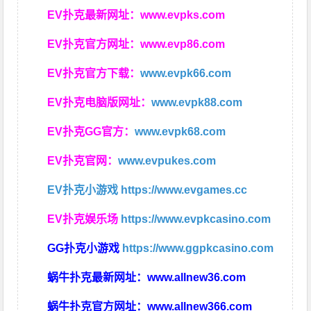
EV扑克最新网址：
www.evpks.com
EV扑克官方网址：
www.evp86.com
EV扑克官方下载：
www.evpk66.com
EV扑克电脑版网址：
www.evpk88.com
EV扑克GG官方：
www.evpk68.com
EV扑克官网：
www.evpukes.com
EV扑克小游戏
https://www.evgames.cc
EV扑克娱乐场
https://www.evpkcasino.com
GG扑克小游戏
https://www.ggpkcasino.com
蜗牛扑克最新网址：
www.allnew36.com
蜗牛扑克官方网址：
www.allnew366.com