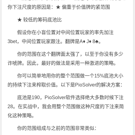
你下注尺度的原因是：★ 偏重于价值牌的紧范围
★ 较低的筹码底池比
假设你在小盲位置对中间位置玩家的率先加注
3bet，中间位置玩家跟注。翻牌是A♦ J♦ 8♣。
你的范围在这个翻牌面太强了，以至于你没有多少
诈唬牌。因此，最好的做法是采用一种激进的策略。
你可以简单地用你的整个范围做一个15%底池大小
的持续下注来榨取价值。以下是PioSolver的解决方案：
底池是190，PioSolver软件选择绝大多数时候下注
28。在实战中，我会用整个范围做这种尺度的下注来简
化这种策略。
你的范围组成与之前的范围非常类似：