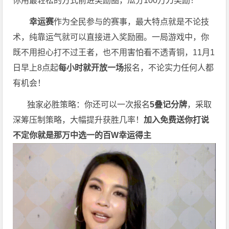
你用最轻松的方式前进奖励圈，瓜分100万刀奖励！
幸运赛
作为全民参与的赛事，最大特点就是不论技
术，纯靠运气就可以直接进入奖励圈。一局游戏中，你
既不用担心打不过王者，也不用害怕看不透青铜，11月1
日早上8点起
每小时就开放一场
报名，不论实力任何人都
有机会！
独家必胜策略：你还可以一次报名
5叠记分牌
，采取
深筹压制策略，大幅提升获胜几率！
加入免费送你打
说
不定你就是那万中选一的
百W幸运得主