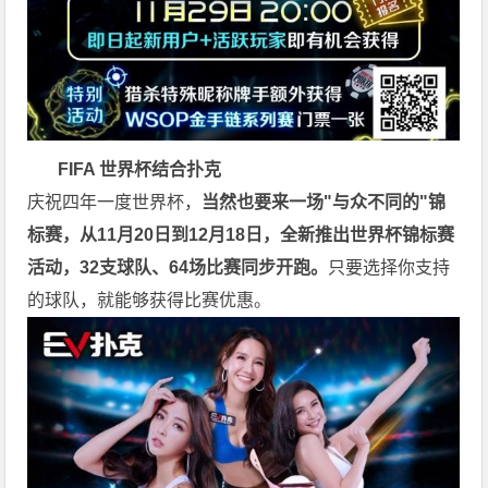
FIFA 世界杯
结
合
扑
克
庆祝四年一度世界杯，
当然也要来一场"与众不同的"锦
标赛，从11月20日到12月18日，全新推出世界杯锦标赛
活动，32支球队、64场比赛同步开跑。
只要选择你支持
的球队，就能够获得比赛优惠。