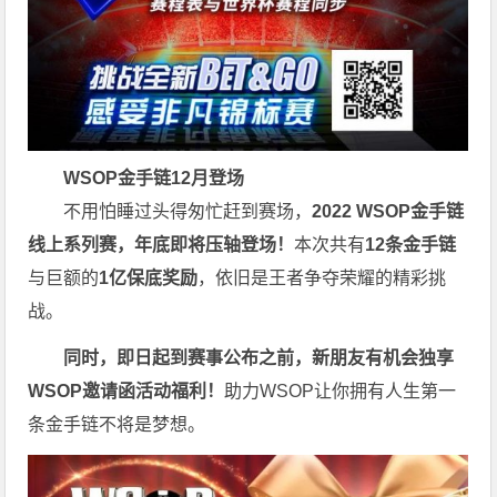
WSOP金手链
12月登场
不用怕睡过头得匆忙赶到赛场，
2022 WSOP金手链
线上系列赛，年底即将压轴登场！
本次共有
12条金手链
与巨额的
1亿保底奖励
，依旧是王者争夺荣耀的精彩挑
战。
同时，即日起到赛事公布之前，新朋友有机会独享
WSOP邀请函活动福利！
助力WSOP让你拥有人生第一
条金手链不将是梦想。