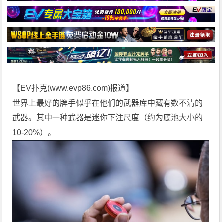
【EV扑克(
www.evp86.com
)报道】
世界上最好的牌手似乎在他们的武器库中藏有数不清的
武器。其中一种武器是迷你下注尺度（约为底池大小的
10-20%）。