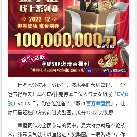
玩牌七分技术三分运气，技术平时苦练拿捏，三分
运气得靠天！现在
EV扑克
特邀三位人气美女组成＂
EV女
孩
(EVgirls)＂，为各位准备了
「双11
百万幸运赛
」
，让
你用最轻松的方式前进奖励圈，瓜分100万刀奖励！
幸运赛
作为全民参与的赛事，最大特点就是不论技
术，纯靠运气就可以直接进入奖励圈。一局游戏中，你