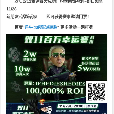
欢庆双11幸运赛大成功！粉丝回馈福利~即日起至
11/28
新朋友+活跃玩家 即可获得赛事邀请门票！
百度"
丹牛也疯狂逆转胜
"
更多
活动一网打尽