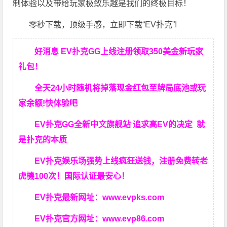
制体验以及带给玩家极致乐趣是我们的终极目标！
零秒下载，顶级手感，立即下载“EV扑克”!
好消息 EV扑克GG上线注册领取350美金新玩家
礼包！
全天24小时随机将掉落现金红包至牌局底池或玩
家余额!快体验吧
EV扑克GG
全新中文旗舰站
追求高EV
的决定
就
是扑克的本质
EV扑克娱乐场强势上线疯狂送钱，注册免费转老
虎機100次！国际认证最安心！
EV扑克最新网址：
www.evpks.com
EV扑克官方网址：
www.evp86.com