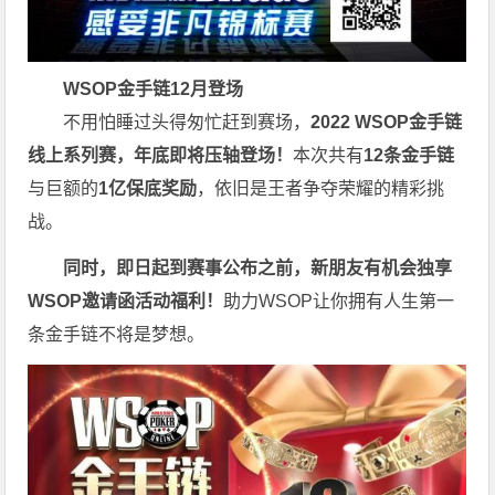
WSOP金手链12月登场
不用怕睡过头得匆忙赶到赛场，
2022 WSOP金手链
线上系列赛，年底即将压轴登场！
本次共有
12条金手链
与巨额的
1亿保底奖励
，依旧是王者争夺荣耀的精彩挑
战。
同时，即日起到赛事公布之前，新朋友有机会独享
WSOP邀请函活动福利！
助力WSOP让你拥有人生第一
条金手链不将是梦想。