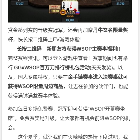
赏金系列赛的晋级赛冠军，还会再加赠
丹牛签名限量奖
杯
，快长按二维码上EV游戏体验！
长按二维码
新朋友将获得WSOP主赛事福利!!
完整赛程资讯，可以登入游戏中查看！赛事期间也有举
行
GGxWSOP百万刀排行榜礼包活动
(天天发奖)。以
及，国人专属特权，只要在
金手链赛事进入决赛桌就可
获得WSOP限量周边商品
，让志在参加的伙伴们，也能
获得满钵满盆赛事体验。
参加每日多场免费赛，冠军即可获得"WSOP开幕赛坐
席"，免费赛奖励升级，让大家都有机会前进WSOP的机
会。
这个夏季，就让我们在火辣辣的热情下度过吧，我