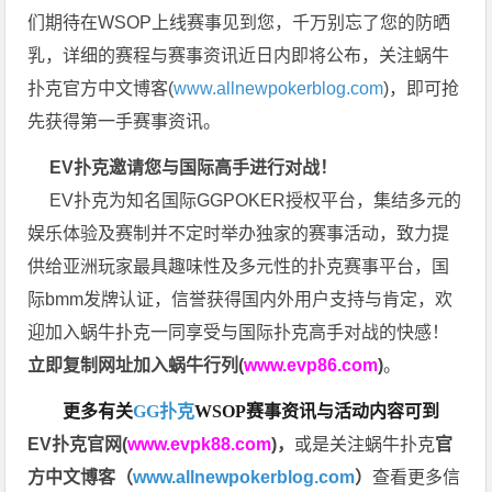
们期待在WSOP上线赛事见到您，千万别忘了您的防晒
乳，详细的赛程与赛事资讯近日内即将公布，关注蜗牛
扑克官方中文博客(
www.allnewpokerblog.com
)，即可抢
先获得第一手赛事资讯。
EV扑克邀请您与国际高手进行对战！
EV扑克为知名国际GGPOKER授权平台，集结多元的
娱乐体验及赛制并不定时举办独家的赛事活动，致力提
供给亚洲玩家最具趣味性及多元性的扑克赛事平台，国
际bmm发牌认证，信誉获得国内外用户支持与肯定，欢
迎加入蜗牛扑克一同享受与国际扑克高手对战的快感！
立即复制网址加入蜗牛行列(
www.evp86.com
)
。
更多有关
GG扑克
WSOP
赛事资讯与活动内容可到
EV扑克官网(
www.evpk88.com
)
，
或是关注蜗牛扑克
官
方中文博客（
www.allnewpokerblog.com
）
查看更多信