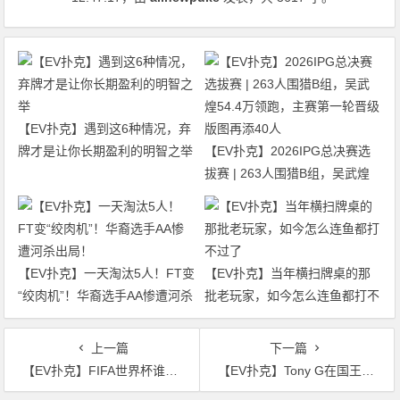
【EV扑克】遇到这6种情况，弃
牌才是让你长期盈利的明智之举
【EV扑克】2026IPG总决赛选
拔赛 | 263人围猎B组，吴武煌
54.4万领跑，主赛第一轮晋级版
图再添40人
【EV扑克】一天淘汰5人！FT变
【EV扑克】当年横扫牌桌的那
“绞肉机”！华裔选手AA惨遭河杀
批老玩家，如今怎么连鱼都打不
出局！
过了
上一篇
下一篇
【EV扑克】FIFA世界杯谁是夺冠热门？策略分析助力你的锦标赛之路！
【EV扑克】Tony G在国王娱乐场一晚上赢100万欧元，然后坐私人飞机回家