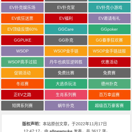
EV扑克娱乐场
EV扑克室
EV扑克小游戏
EV疯狂送票
EV福利
EV邀请有礼
EV顶级反馈60%
GGCare
GGpoker
GGPUKE
GG扑克
GG春季狂欢赛
WSOP
WSOP金手链
WSOP金手链战报
WSOP高手过招
丹牛也疯狂逆转胜
优惠活动
促销活动
免费比赛
免费赛
冬巡赛
大逃杀玩法
德州扑克
正EV之路
生肖系列赛
百万幸运赛
短牌系列赛
蜗牛扑克
超级百万豪客赛
版权声明：
本站原创文章，于2022年11月17日
12:47:17
，由
allnewpuke
发表，共 3617 字。