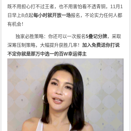
既不用担心打不过王者，也不用害怕看不透青铜，11月1
日早上8点起
每小时就开放一场
报名，不论实力任何人都
有机会！
独家必胜策略：你还可以一次报名
5叠记分牌
，采取
深筹压制策略，大幅提升获胜几率！
加入免费送你打
说
不定你就是那万中选一的
百W幸运得主