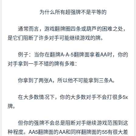
为什么所有超强牌不是平等的
通常而言，游戏翻牌圈四条或葫芦的困难之处，
是它们阻断了许多对手可能继续游戏的牌。
例子：当你在翻牌A-A-5翻牌面拿着AA时，你的
对手拿到一手不错的牌有多难：
你拿到了两张A，所以他不可能拿到三条A。
在大多数情况下，你的大多数对手不会打很多5x
牌。
但你的强牌不会总是阻断对手继续游戏范围到这
种程度。AA5翻牌面的AA和同样翻牌面的55有很大差