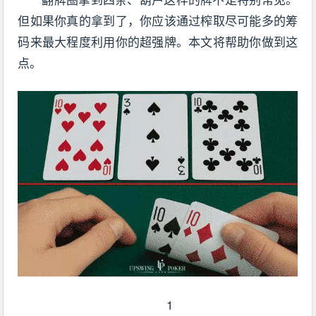
但如果你真的拿到了，你应该通过榨取尽可能多的筹
码来最大程度利用你的超强牌。本文将帮助你做到这
点。
1