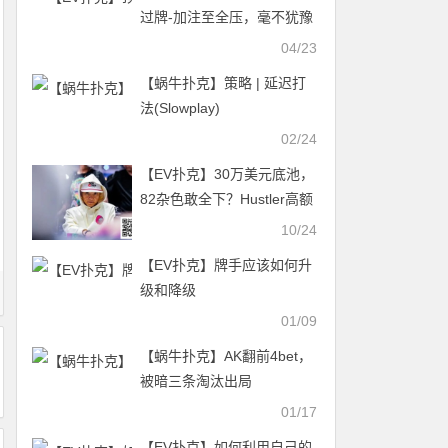
过牌-加注至全压，毫不犹豫
秒跟
04/23
【蜗牛扑克】策略 | 延迟打
法(Slowplay)
02/24
【EV扑克】30万美元底池，
82杂色敢全下？Hustler高额
桌已杀疯！
10/24
【EV扑克】牌手应该如何升
级和降级
01/09
【蜗牛扑克】AK翻前4bet，
被暗三条淘汰出局
01/17
【EV扑克】如何利用自己的