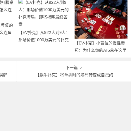
扫牌桌的
么连鱼
【EV扑克】从922人到9人：
那场价值1000万美元的扑克
【EV扑克】小盲位的慢性毒
牌局，即将揭晓最终答案
药：为什么你的ATo总在这里
输钱？
下一篇
误解
【蜗牛扑克】将单挑时的筹码转变成自己的