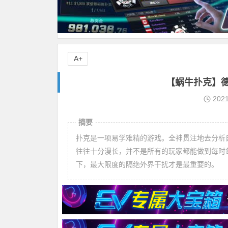
A+
【蜗牛扑克】
202
摘要
扑克是一项易学难精的游戏。全神贯注地去分析
往往十分漫长，并不是所有的玩家都能做到每时
下，最大限度的隔绝外界干扰才是最重要的。