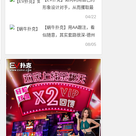
形象设计对手，从而攫取最
大价值？这手牌是个完美的
04/22
例子
【蜗牛扑克】用AA跟注，看
似随意，其实套路很深-德州
扑克策略
08/05