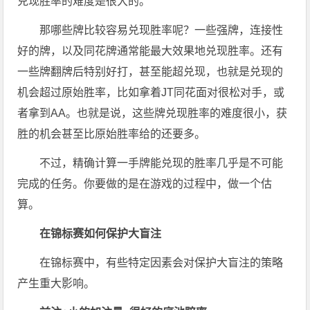
兑现胜率的难度是很大的。
那哪些牌比较容易兑现胜率呢？一些强牌，连接性
好的牌，以及同花牌通常能最大效果地兑现胜率。还有
一些牌翻牌后特别好打，甚至能超兑现，也就是兑现的
机会超过原始胜率，比如拿着JT同花面对很松对手，或
者拿到AA。也就是说，这些牌兑现胜率的难度很小，获
胜的机会甚至比原始胜率给的还要多。
不过，精确计算一手牌能兑现的胜率几乎是不可能
完成的任务。你要做的是在游戏的过程中，做一个估
算。
在锦标赛如何保护大盲注
在锦标赛中，有些特定因素会对保护大盲注的策略
产生重大影响。