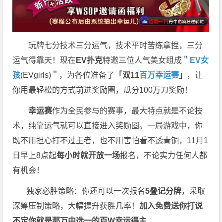
玩牌七分技术三分运气，技术平时苦练拿捏，三分
运气得靠天！现在
EV扑克
特邀三位人气美女组成＂
EV女
孩
(EVgirls)＂，为各位准备了
「双11
百万幸运赛
」
，让
你用最轻松的方式前进奖励圈，瓜分100万刀奖励！
幸运赛
作为全民参与的赛事，最大特点就是不论技
术，纯靠运气就可以直接进入奖励圈。一局游戏中，你
既不用担心打不过王者，也不用害怕看不透青铜，11月1
日早上8点起
每小时就开放一场
报名，不论实力任何人都
有机会！
独家必胜策略：你还可以一次报名
5叠记分牌
，采取
深筹压制策略，大幅提升获胜几率！
加入免费送你打
说
不定你就是那万中选一的
百W幸运得主