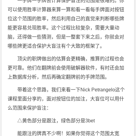
一手牌一手牌去计算保护盲注的范围是很难的。你
可以使用胜率计算器来算一算和看一看每手牌面对按钮
位这个范围的胜率，然后利用自己的直觉来判断哪些牌
能更容易兑现胜率。这个过程比较复杂，需要大量动
脑，还得做一些猜测，但是一整套下来之后，你就会对
哪些牌更适合保护大盲注有个大致的框架了。
顶尖的职牌做出的估算会更精确，推算的过程也会
更可靠。他们在翻牌前会使用破解器软件，有时还会加
上数据库分析，然后再确定翻牌前的手牌范围。
带着这个思路，我们来看一下Nick Petrangelo这个
课程里面分享的，面对按钮位的加注，大盲位可以用什
么范围来保护盲注：
△黄色部分是跟注，绿色部分是3bet
能跟注的牌真不少啊！如果你觉得这个范围太宽