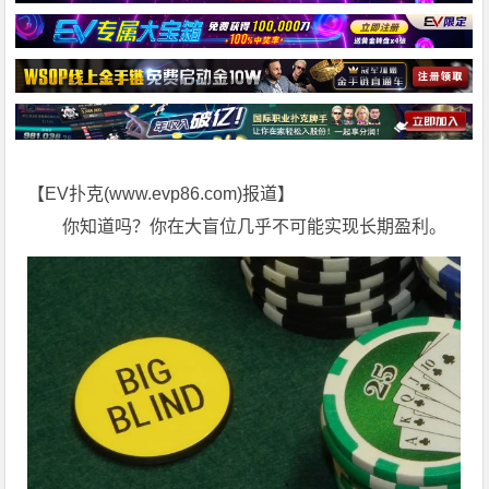
【EV扑克(
www.evp86.com
)报道】
你知道吗？你在大盲位几乎不可能实现长期盈利。