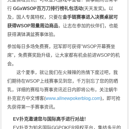
行
GGxWSOP百万刀排行榜礼包活动
(天天发奖)。以
及，国人专属特权，只要在
金手链赛事进入决赛桌就可
获得WSOP限量周边商品
，让志在参加的伙伴们，也能
获得满钵满盆赛事体验。
参加每日多场免费赛，冠军即可获得"WSOP开幕赛坐
席"，免费赛奖励升级，让大家都有机会前进WSOP的机
会。
这个夏季，就让我们在火辣辣的热情下度过吧，我
们期待在WSOP上线赛事见到您，千万别忘了您的防晒
乳，详细的赛程与赛事资讯近日内即将公布，关注蜗牛
扑克官方中文博客(
www.allnewpokerblog.com
)，即可抢
先获得第一手赛事资讯。
EV扑克邀请您与国际高手进行对战！
EV扑克为知名国际GGPOKER授权平台，集结多元的