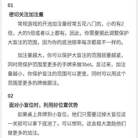
0
1
密切关注加注量
常规游戏的开池加注量经常五花八门的，小的有2
倍，大的5倍或者以上都有。因此，你需要据此调整保护
大盲注的范围，因为你的底池赔率每次都是不一样的。
加注量越大，你可以保护大盲注的范围就要越紧，
同时用保护范围里更多的手牌来做3bet。反过来，加注
量越小，你保护盲注的范围可以更宽，同时可以用这个
范围里更多的牌做跟注。
0
2
面对小盲位时，利用好位置优势
如果桌上弃牌到小盲位，他们只需要过掉大盲位这
一关就可以拿下底池了。可以想到，这会极大激励他们
做更多的加注。