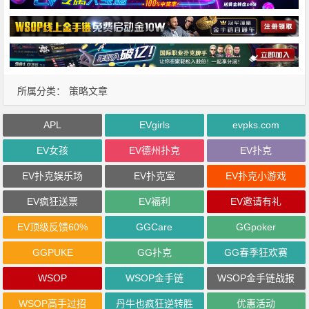
所属分类：
策略文章
APL
EVgirls
evpks.com
EV女孩
EV德州扑克
EV扑克
EV扑克娱乐场
EV扑克室
EV扑克小游戏
EV疯狂送票
EV福利
EV邀请有礼
EV顶级反馈60%
GGCare
GGpoker
GGPUKE
GG扑克
GG春季狂欢赛
WSOP
WSOP金手链
WSOP金手链战报
WSOP高手过招
丹牛也疯狂逆转胜
优惠活动