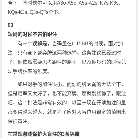
全下，同时偶尔可以用A8o-A5o, A5s-A2s, K7s-K6s,
KQs-KJs, QJs-QTs全下。
0
3
短码的时候不害怕跟注
有一个误解是，当码量在6-15BB的时候，面对加
注，只有全下或弃牌这两种选择。这条建议已经过时
了。你依然需要思考跟注的赔率，以及你短码的时候兑
现手牌胜率的难度。
如果对手的加注很小，而你的牌太弱的无法全下，
但是赔率又太好了，也不能弃牌，那就别犹豫了，跟注
吧。这个打法是非常有效的，以至于现在开池加注的量
都变得越来越大，就是为了应对大盲位用很宽的范围来
保护盲注。
在常规游戏保护大盲注的3条锦囊