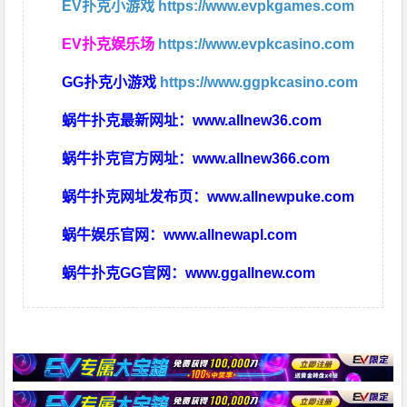
EV扑克小游戏
https://www.evpkgames.com
EV扑克娱乐场
https://www.evpkcasino.com
GG扑克小游戏
https://www.ggpkcasino.com
蜗牛扑克最新网址：
www.allnew36.com
蜗牛扑克官方网址：
www.allnew366.com
蜗牛扑克网址发布页：
www.allnewpuke.com
蜗牛娱乐官网：
www.allnewapl.com
蜗牛扑克GG官网：
www.ggallnew.com