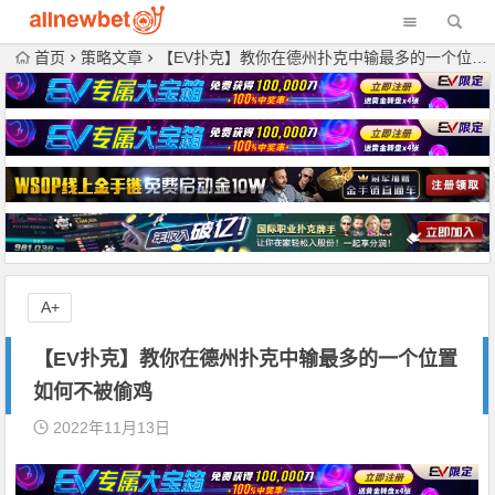
首页
策略文章
【EV扑克】教你在德州扑克中输最多的一个位置如何不被偷鸡
A+
【EV扑克】教你在德州扑克中输最多的一个位置
如何不被偷鸡
2022年11月13日