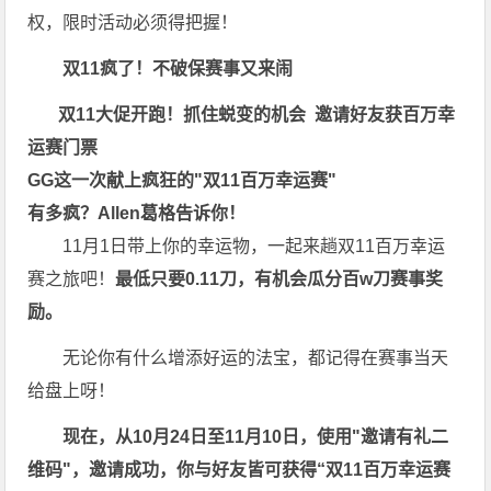
权，限时活动必须得把握！
双11疯了！不破保赛事又来闹
双11大促开跑！抓住蜕变的机会 邀请好友获百万幸
运赛门票
GG这一次献上疯狂的"双11百万幸运赛"
有多疯？Allen葛格告诉你！
11月1日带上你的幸运物，一起来趟双11百万幸运
赛之旅吧！
最低只要0.11刀，有机会瓜分
百w刀赛事奖
励
。
无论你有什么增添好运的法宝，都记得在赛事当天
给盘上呀！
现在，从10月24日至11月10日，使用"邀请有礼二
维码"，邀请成功，你与好友皆可获得“双11百万幸运赛