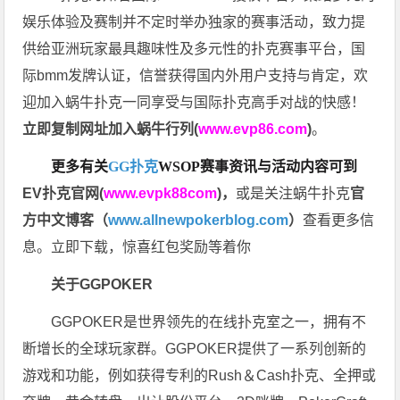
娱乐体验及赛制并不定时举办独家的赛事活动，致力提
供给亚洲玩家最具趣味性及多元性的扑克赛事平台，国
际bmm发牌认证，信誉获得国内外用户支持与肯定，欢
迎加入蜗牛扑克一同享受与国际扑克高手对战的快感！
立即复制网址加入蜗牛行列(
www.evp86.com
)
。
更多有关
GG扑克
WSOP
赛事资讯与活动内容可到
EV扑克官网(
www.evpk88com
)
，
或是关注蜗牛扑克
官
方中文博客（
www.allnewpokerblog.com
）
查看更多信
息。立即下载，惊喜红包奖励等着你
关于GGPOKER
GGPOKER是世界领先的在线扑克室之一，拥有不
断增长的全球玩家群。GGPOKER提供了一系列创新的
游戏和功能，例如获得专利的Rush＆Cash扑克、全押或