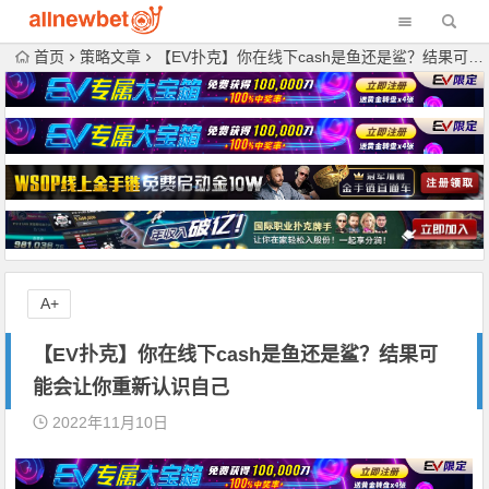
首页
策略文章
【EV扑克】你在线下cash是鱼还是鲨？结果可能会让你重新认识自己
A+
【EV扑克】你在线下cash是鱼还是鲨？结果可
能会让你重新认识自己
2022年11月10日