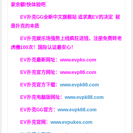
家余额!快体验吧
EV扑克GG
全新中文旗舰站
追求高EV
的决定
就
是扑克的本质
EV扑克娱乐场强势上线疯狂送钱，注册免费转老
虎機100次！国际认证最安心！
EV扑克最新网址：
www.evpks.com
EV扑克官方网址：
www.evp86.com
EV扑克官方下载：
www.evpk66.com
EV扑克电脑版网址：
www.evpk88.com
EV扑克GG官方：
www.evpk68.com
EV扑克官网：
www.evpukes.com