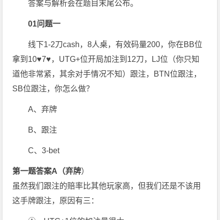
答案与解析会在题目末尾公布。
0
1
问题一
线下1-2刀cash，8人桌，有效码量200，你在BB位
拿到10♥7♥，UTG+位开局加注到12刀，LJ位（你只知
道他非常紧，其余对手情况不知）跟注，BTN位跟注，
SB位跟注，你怎么做？
A、弃牌
B、跟注
C、3-bet
第一题答案A（弃牌
）
虽然我们跟注的赔率比其他玩家高，但我们还是不该用
这手牌跟注，原因有三：