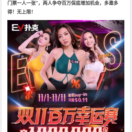
门票一人一张”，两人争夺百万保底增加机会，多邀多
得！无上限！