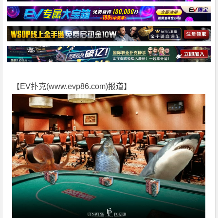
【EV扑克(
www.evp86.com
)报道】