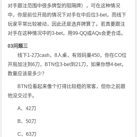
对手跟注范围中很多牌型的阻隔牌），可在这种情况
中，你是前位开局的情况下对手在中后位3-bet，而线下
玩家平常比较被动，因此还是选弃牌算了。若真要跟注
对手在这种情况中的3-bet，用99-QQ或AQs会更合适。
0
3
问题三
线下1-2刀cash，8人桌，有效码量450，你在CO位
开局加注到6刀，BTN位3-bet到21刀，如果你想4-bet，
数量应该是多少？
BTN位看起来像个打得比较稳的常客，但你之前跟
他没交过手。
A、42刀
B、50刀
C、63刀