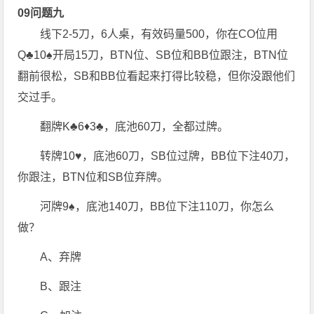
09
问题九
线下2-5刀，6人桌，有效码量500，你在CO位用
Q♣10♠开局15刀，BTN位、SB位和BB位跟注，BTN位
翻前很松，SB和BB位看起来打得比较稳，但你没跟他们
交过手。
翻牌K♣6♦3♣，底池60刀，全都过牌。
转牌10♥，底池60刀，SB位过牌，BB位下注40刀，
你跟注，BTN位和SB位弃牌。
河牌9♠，底池140刀，BB位下注110刀，你怎么
做？
A、弃牌
B、跟注