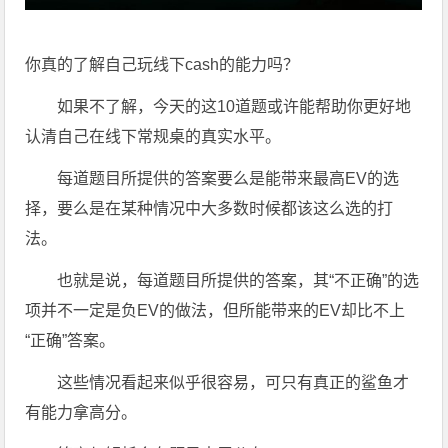
你真的了解自己玩线下cash的能力吗？
如果不了解，今天的这10道题或许能帮助你更好地
认清自己在线下常规桌的真实水平。
每道题目所提供的答案要么是能带来最高EV的选
择，要么是在某种情况中大多数时候都该这么选的打
法。
也就是说，每道题目所提供的答案，其“不正确”的选
项并不一定是负EV的做法，但所能带来的EV却比不上
“正确”答案。
这些情况看起来似乎很容易，可只有真正的鲨鱼才
有能力拿高分。