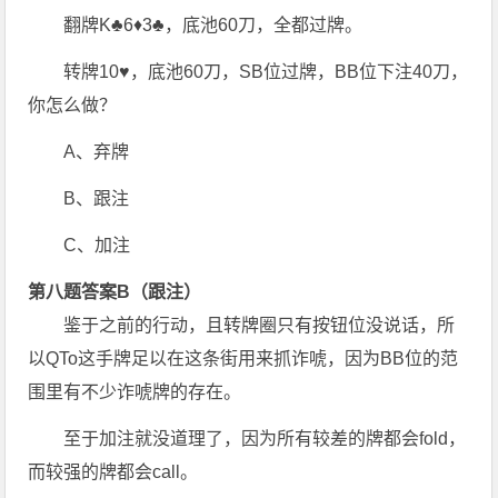
翻牌K♣6♦3♣，底池60刀，全都过牌。
转牌10♥，底池60刀，SB位过牌，BB位下注40刀，
你怎么做？
A、弃牌
B、跟注
C、加注
第八题答案B（跟注）
鉴于之前的行动，且转牌圈只有按钮位没说话，所
以QTo这手牌足以在这条街用来抓诈唬，因为BB位的范
围里有不少诈唬牌的存在。
至于加注就没道理了，因为所有较差的牌都会fold，
而较强的牌都会call。