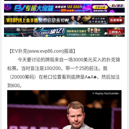
【EV扑克(
www.evp86.com
)报道】
今天要讨论的牌局来自一场3000美元买入的扑克锦
标赛。当时盲注是100/200，带一个25的前注。我
（20000筹码）在枪口位置看到底牌是A♠A♣，然后加注
到600。