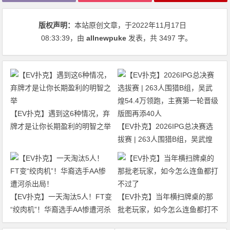
版权声明：
本站原创文章，于2022年11月17日
08:33:39
，由
allnewpuke
发表，共 3497 字。
【EV扑克】遇到这6种情况，弃
牌才是让你长期盈利的明智之举
【EV扑克】2026IPG总决赛选
拔赛 | 263人围猎B组，吴武煌
54.4万领跑，主赛第一轮晋级版
图再添40人
【EV扑克】一天淘汰5人！FT变
【EV扑克】当年横扫牌桌的那
“绞肉机”！华裔选手AA惨遭河杀
批老玩家，如今怎么连鱼都打不
出局！
过了