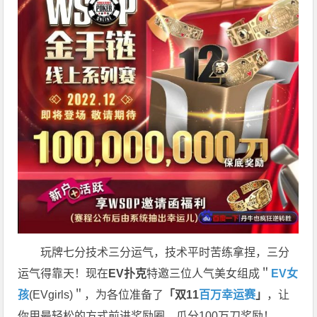
玩牌七分技术三分运气，技术平时苦练拿捏，三分
运气得靠天！现在
EV扑克
特邀三位人气美女组成＂
EV女
孩
(EVgirls)＂，为各位准备了
「双11
百万幸运赛
」
，让
你用最轻松的方式前进奖励圈，瓜分100万刀奖励！