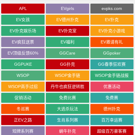
APL
EVgirls
evpks.com
EV女孩
EV德州扑克
EV扑克
EV扑克娱乐场
EV扑克室
EV扑克小游戏
EV疯狂送票
EV福利
EV邀请有礼
EV顶级反馈60%
GGCare
GGpoker
GGPUKE
GG扑克
GG春季狂欢赛
WSOP
WSOP金手链
WSOP金手链战报
WSOP高手过招
丹牛也疯狂逆转胜
优惠活动
促销活动
免费比赛
免费赛
冬巡赛
大逃杀玩法
德州扑克
正EV之路
生肖系列赛
百万幸运赛
短牌系列赛
蜗牛扑克
超级百万豪客赛