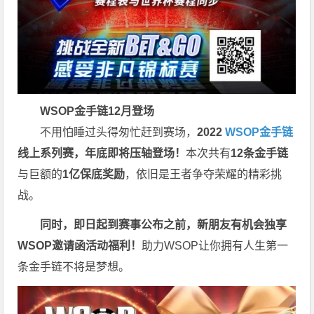
WSOP金手链
12月登场
不用怕睡过头得匆忙赶到赛场，
2022
WSOP金手链
线上系列赛，年底即将压轴登场！
本次共有
12条金手链
与巨额的
1亿保底奖励
，依旧是王者争夺荣耀的精彩挑
战。
同时，即日起到赛事公布之前，新朋友有机会独享
WSOP邀请函活动福利！
助力WSOP让你拥有人生第一
条金手链不将是梦想。